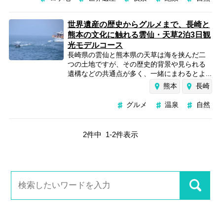
世界遺産の歴史からグルメまで、長崎と
熊本の文化に触れる雲仙・天草2泊3日観
光モデルコース
長崎県の雲仙と熊本県の天草は海を挟んだ二
つの土地ですが、その歴史的背景や見られる
遺構などの共通点が多く、一緒にまわるとよ...
熊本
長崎
グルメ
温泉
自然
2
件中
1
-
2
件表示