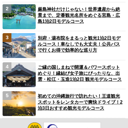
厳島神社だけじゃない！世界遺産から絶
景まで、定番観光名所をめぐる宮島・広
島1泊2日モデルコース
別府・湯布院をまるっと観光1泊2日モデ
ルコース！車なしでも大丈夫！公共バス
で行くお得で効率的な巡り方
ご縁の国しまねで開運＆パワースポット
めぐり！縁結び女子旅にぴったりな、出
雲・松江・玉造1泊2日 観光モデルコース
初めての沖縄旅行で訪れたい！王道観光
スポットをレンタカーで爽快ドライブ！2
泊3日おすすめ観光モデルコース