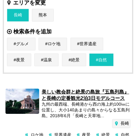
エリアを変更
長崎
熊本
検索条件を追加
グルメ
ロケ地
世界遺産
夜景
温泉
絶景
自然
美しい教会群と絶景の島旅『五島列島』
と長崎の定番観光2泊3日モデルコース
九州の最西端、長崎港から西の海上約100㎞に
位置し、大小140あまりの島々からなる五島列
島。2018年6月「長崎と天草地...
長崎
ロケ地
世界遺産
夜景
絶景
自然