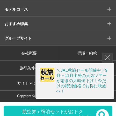
+
モデルコース
+
おすすめ特集
+
グループサイト
会社概要
標識・約款
旅行条件書
プライバシーポリシー
＼JAL秋旅セール開催中／9
月～11月出発の人気ツアー
が驚きの大幅値下げ！今だ
サイトマップ
画面共有サポート
けの特別価格でお得に秋旅
へ！
Copyright © ORION TOUR Co.,Ltd. All rights reserved.
航空券＋宿泊セットがおトク