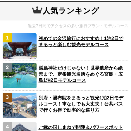
人気ランキング
過去7日間でアクセスの多い旅行プラン・モデルコース
初めての金沢旅行におすすめ！1泊2日で
まるっと楽しむ観光モデルコース
厳島神社だけじゃない！世界遺産から絶
景まで、定番観光名所をめぐる宮島・広
島1泊2日モデルコース
別府・湯布院をまるっと観光1泊2日モデ
ルコース！車なしでも大丈夫！公共バス
で行くお得で効率的な巡り方
ご縁の国しまねで開運＆パワースポット