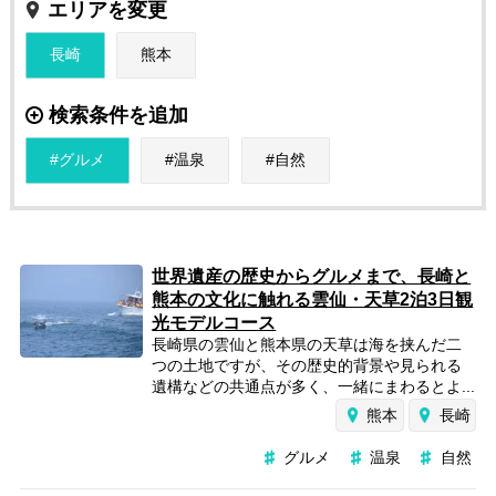
エリアを変更
長崎
熊本
検索条件を追加
グルメ
温泉
自然
世界遺産の歴史からグルメまで、長崎と
熊本の文化に触れる雲仙・天草2泊3日観
光モデルコース
長崎県の雲仙と熊本県の天草は海を挟んだ二
つの土地ですが、その歴史的背景や見られる
遺構などの共通点が多く、一緒にまわるとよ...
熊本
長崎
グルメ
温泉
自然