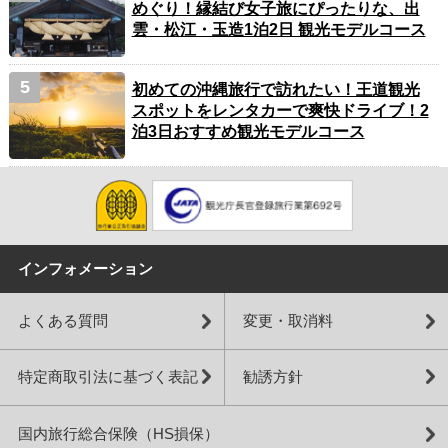
めぐり！縁結び女子旅にぴったりな、出
雲・松江・玉造1泊2日 観光モデルコース
初めての沖縄旅行で訪れたい！王道観光
スポットをレンタカーで爽快ドライブ！2
泊3日おすすめ観光モデルコース
インフォメーション
よくある質問
変更・取消料
特定商取引法に基づく表記
勧誘方針
国内旅行総合保険（HS損保）