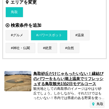
エリアを変更
鳥取
検索条件を追加
グルメ
パワースポット
温泉
神社・仏閣
絶景
自然
鳥取砂丘だけじゃもったいない！縁結び
のパワーをもらい湖上温泉でリフレッシ
ュする鳥取観光1泊2日モデルコース
観光地としての鳥取県のイメージはやはり砂
丘でしょう。しかしながら、それだけではも
ったいない！市内では県産のある野菜を使っ...
鳥取