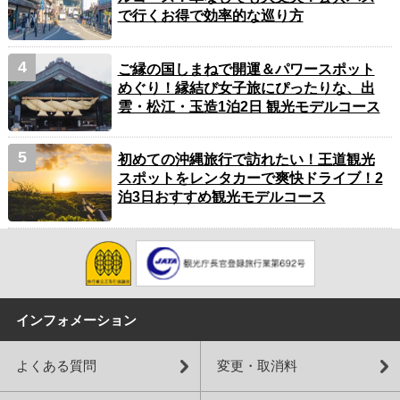
で行くお得で効率的な巡り方
ご縁の国しまねで開運＆パワースポット
めぐり！縁結び女子旅にぴったりな、出
雲・松江・玉造1泊2日 観光モデルコース
初めての沖縄旅行で訪れたい！王道観光
スポットをレンタカーで爽快ドライブ！2
泊3日おすすめ観光モデルコース
インフォメーション
よくある質問
変更・取消料