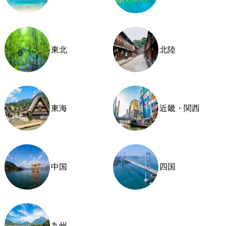
東北
北陸
東海
近畿・関西
中国
四国
九州