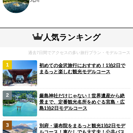
人気ランキング
過去7日間でアクセスの多い旅行プラン・モデルコース
初めての金沢旅行におすすめ！1泊2日で
まるっと楽しむ観光モデルコース
厳島神社だけじゃない！世界遺産から絶
景まで、定番観光名所をめぐる宮島・広
島1泊2日モデルコース
別府・湯布院をまるっと観光1泊2日モデ
ルコース！車なしでも大丈夫！公共バス