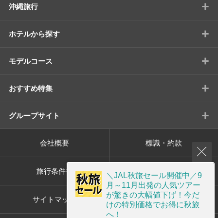
+
沖縄旅行
+
ホテルから探す
+
モデルコース
+
おすすめ特集
+
グループサイト
会社概要
標識・約款
旅行条件書
プライバシーポリシー
＼JAL秋旅セール開催中／9
月～11月出発の人気ツアー
が驚きの大幅値下げ！今だ
サイトマップ
画面共有サポート
けの特別価格でお得に秋旅
へ！