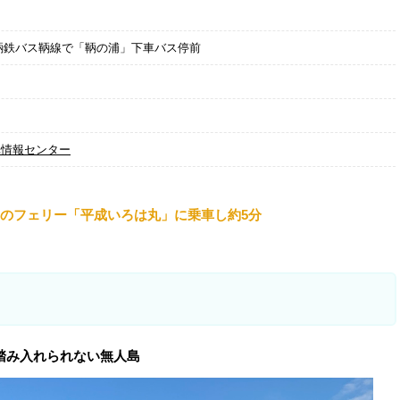
鞆鉄バス鞆線で「鞆の浦」下車バス停前
光情報センター
のフェリー「平成いろは丸」に乗車し約5分
踏み入れられない無人島