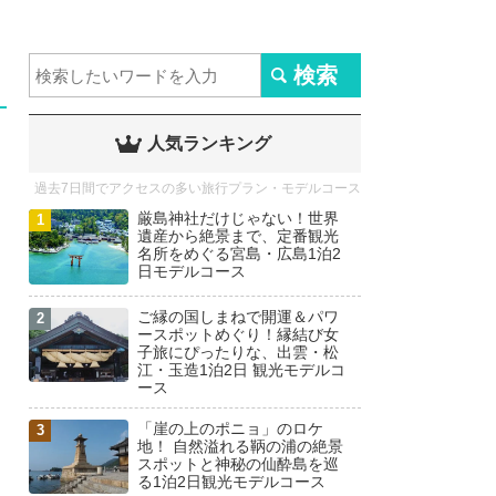
人気ランキング
過去7日間でアクセスの多い旅行プラン・モデルコース
厳島神社だけじゃない！世界
遺産から絶景まで、定番観光
名所をめぐる宮島・広島1泊2
日モデルコース
ご縁の国しまねで開運＆パワ
ースポットめぐり！縁結び女
子旅にぴったりな、出雲・松
江・玉造1泊2日 観光モデルコ
ース
「崖の上のポニョ」のロケ
地！ 自然溢れる鞆の浦の絶景
スポットと神秘の仙酔島を巡
る1泊2日観光モデルコース