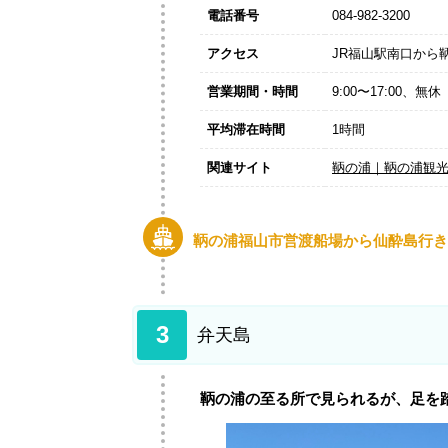
電話番号
084-982-3200
アクセス
JR福山駅南口から
営業期間・時間
9:00〜17:00、無休
平均滞在時間
1時間
関連サイト
鞆の浦｜鞆の浦観
鞆の浦福山市営渡船場から仙酔島行き
3
弁天島
鞆の浦の至る所で見られるが、足を