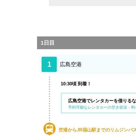
太田家住宅
御舟宿いろは
鞆の浦 鯛匠の郷
ささやき橋
萬年山小松寺
大雄山 正法寺
1日目
桃林山慈眼院医王寺
広島空港
1
広島空港
10:30頃 到着！
広島空港でレンタカーを借りる
予約可能なレンタカーの空き状況・料
空港からJR福山駅までのリムジンバス