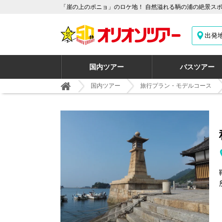
「崖の上のポニョ」のロケ地！ 自然溢れる鞆の浦の絶景スポッ
出発
国内ツアー
バスツアー
国内ツアー
旅行プラン・モデルコース