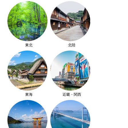
東北
北陸
東海
近畿・関西