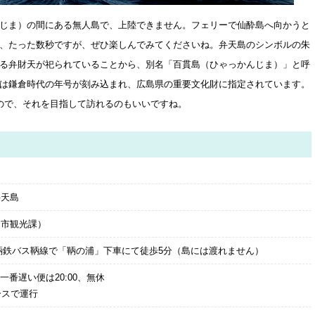
じま）の間にある無人島で、上陸できません。フェリーで仙酔島へ向かうと
、たった数秒ですが、ぜひ楽しんでみてくださいね。弁天島のシンボルの朱
る弁財天が祀られていることから、別名「百貫島（ひゃっかんじま）」と呼
は鎌倉時代の年号が刻み込まれ、広島県の重要文化財に指定されています。
ので、それを目指して訪れるのもいいですね。
弁天島
（福山市観光課）
鞆鉄バス鞆線で「鞆の浦」下車にて徒歩5分（島には渡れません）
、一番遅い便は20:00、無休
ースで運行