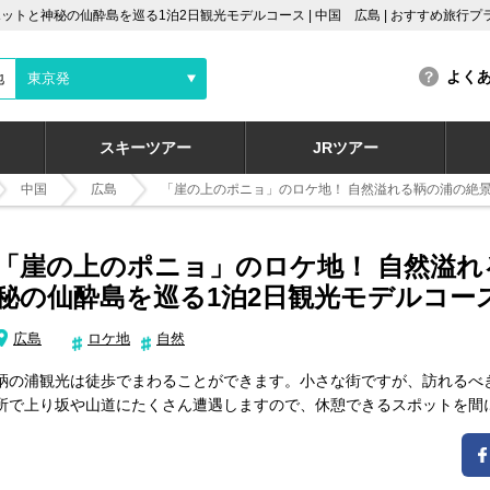
トと神秘の仙酔島を巡る1泊2日観光モデルコース | 中国 広島 | おすすめ旅行
よく
地
東京発
スキーツアー
JRツアー
中国
広島
「崖の上のポニョ」のロケ地！ 自然溢れる鞆の浦の絶
「崖の上のポニョ」のロケ地！ 自然溢
秘の仙酔島を巡る1泊2日観光モデルコー
広島
ロケ地
自然
鞆の浦観光は徒歩でまわることができます。小さな街ですが、訪れるべ
所で上り坂や山道にたくさん遭遇しますので、休憩できるスポットを間