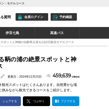
プラン・モデルコース
ある質問
会員ログイン
予約確認
伊豆七島
高速バス
景スポットと神秘の仙酔島を巡る1泊2日観光モデルコース
れる鞆の浦の絶景スポットと神
ス
459,639
views
更新日：
2024年12月23日
き観光スポットはたくさんあります。自然豊かな場
に挟みながら観光できるコースをご紹介します。
シェアする
つぶやく
ブクマする