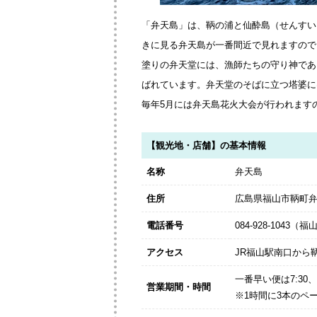
「弁天島」は、鞆の浦と仙酔島（せんすい
きに見る弁天島が一番間近で見れますので
塗りの弁天堂には、漁師たちの守り神であ
ばれています。弁天堂のそばに立つ塔婆に
毎年5月には弁天島花火大会が行われます
【観光地・店舗】の基本情報
名称
弁天島
住所
広島県福山市鞆町
電話番号
084-928-1043
アクセス
JR福山駅南口から
一番早い便は7:30
営業期間・時間
※1時間に3本のペ