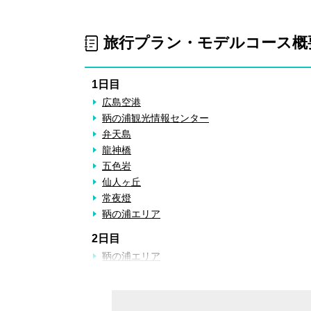
旅行プラン・モデルコース概
1日目
広島空港
鞆の浦観光情報センター
弁天島
龍神橋
五色岩
仙人ヶ丘
常夜燈
鞆の浦エリア
2日目
鞆の浦エリア
枡屋清右衛門宅
福禅寺 対潮楼
鶴林山地蔵院