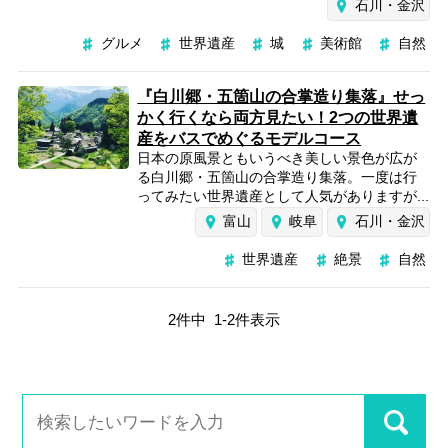
石川・金沢
グルメ
世界遺産
城
美術館
自然
『白川郷・五箇山の合掌造り集落』せっ
かく行くなら両方見たい！2つの世界遺
産をバスでめぐるモデルコース
日本の原風景ともいうべき美しい景色が広が
る白川郷・五箇山の合掌造り集落。一度は行
ってみたい世界遺産として人気がありますが...
富山
岐阜
石川・金沢
世界遺産
絶景
自然
2
件中
1
-
2
件表示