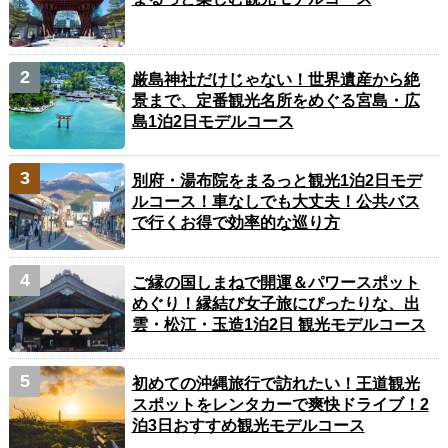
厳島神社だけじゃない！世界遺産から絶
景まで、定番観光名所をめぐる宮島・広
島1泊2日モデルコース
別府・湯布院をまるっと観光1泊2日モデ
ルコース！車なしでも大丈夫！公共バス
で行くお得で効率的な巡り方
ご縁の国しまねで開運＆パワースポット
めぐり！縁結び女子旅にぴったりな、出
雲・松江・玉造1泊2日 観光モデルコース
初めての沖縄旅行で訪れたい！王道観光
スポットをレンタカーで爽快ドライブ！2
泊3日おすすめ観光モデルコース