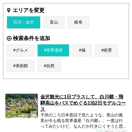
エリアを変更
石川・金沢
富山
岐阜
検索条件を追加
グルメ
世界遺産
城
絶景
美術館
自然
金沢観光に1日プラスして、白川郷・飛
騨高山をバスでめぐる1泊2日モデルコー
ス
子供のころ日本昔話で見たような、里山の風
景が今も残る世界遺産『白川郷』。一度は行
ってみたいけど、なんだか行きにくそうと思...