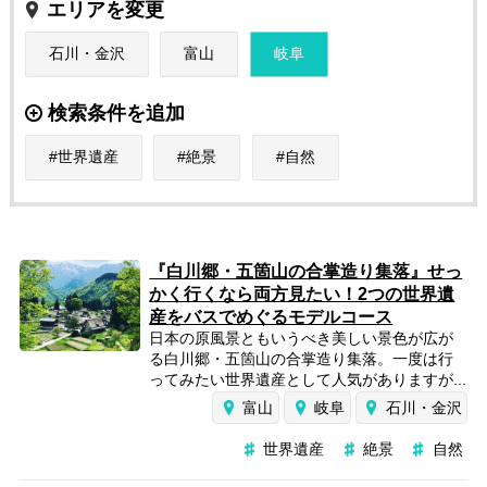
エリアを変更
石川・金沢
富山
岐阜
検索条件を追加
世界遺産
絶景
自然
『白川郷・五箇山の合掌造り集落』せっ
かく行くなら両方見たい！2つの世界遺
産をバスでめぐるモデルコース
日本の原風景ともいうべき美しい景色が広が
る白川郷・五箇山の合掌造り集落。一度は行
ってみたい世界遺産として人気がありますが...
富山
岐阜
石川・金沢
世界遺産
絶景
自然