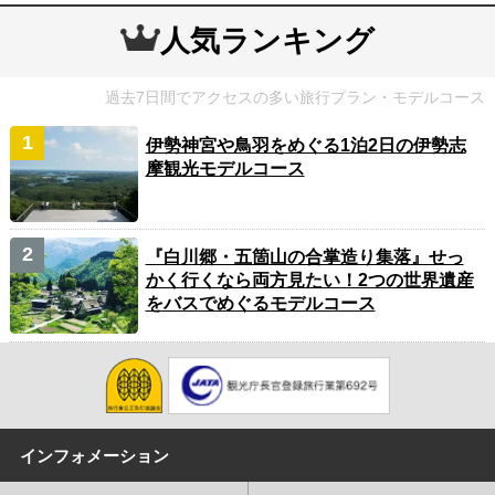
人気ランキング
過去7日間でアクセスの多い旅行プラン・モデルコース
伊勢神宮や鳥羽をめぐる1泊2日の伊勢志
摩観光モデルコース
『白川郷・五箇山の合掌造り集落』せっ
かく行くなら両方見たい！2つの世界遺産
をバスでめぐるモデルコース
インフォメーション