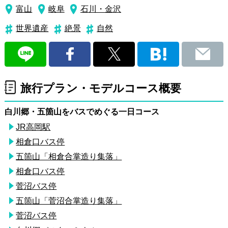
富山
岐阜
石川・金沢
世界遺産
絶景
自然
旅行プラン・モデルコース概要
白川郷・五箇山をバスでめぐる一日コース
JR高岡駅
相倉口バス停
五箇山「相倉合掌造り集落」
相倉口バス停
菅沼バス停
五箇山「菅沼合掌造り集落」
菅沼バス停