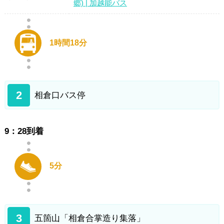
郷) | 加越能バス
1時間18分
2
相倉口バス停
9：28到着
5分
3
五箇山「相倉合掌造り集落」