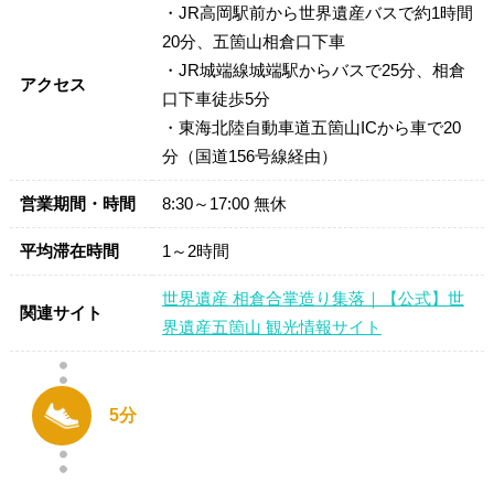
・JR高岡駅前から世界遺産バスで約1時間
20分、五箇山相倉口下車
・JR城端線城端駅からバスで25分、相倉
アクセス
口下車徒歩5分
・東海北陸自動車道五箇山ICから車で20
分（国道156号線経由）
営業期間・時間
8:30～17:00 無休
平均滞在時間
1～2時間
世界遺産 相倉合掌造り集落｜【公式】世
関連サイト
界遺産五箇山 観光情報サイト
5分