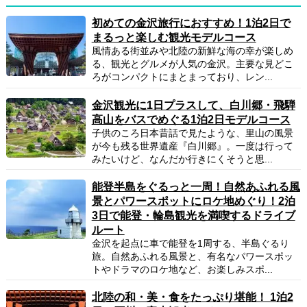
初めての金沢旅行におすすめ！1泊2日で
まるっと楽しむ観光モデルコース
風情ある街並みや北陸の新鮮な海の幸が楽しめ
る、観光とグルメが人気の金沢。主要な見どこ
ろがコンパクトにまとまっており、レン...
金沢観光に1日プラスして、白川郷・飛騨
高山をバスでめぐる1泊2日モデルコース
子供のころ日本昔話で見たような、里山の風景
が今も残る世界遺産『白川郷』。一度は行って
みたいけど、なんだか行きにくそうと思...
能登半島をぐるっと一周！自然あふれる風
景とパワースポットにロケ地めぐり！2泊
3日で能登・輪島観光を満喫するドライブ
ルート
金沢を起点に車で能登を1周する、半島ぐるり
旅。自然あふれる風景と、有名なパワースポッ
トやドラマのロケ地など、お楽しみスポ...
北陸の和・美・食をたっぷり堪能！ 1泊2