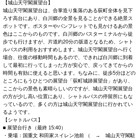
【城山天守閣展望台】
城山天守閣展望台は、合掌造り集落のある荻町全体を見下
ろす高台にあり、白川郷の全景を見ることができる絶景ス
ポットです。ポスターやパンフレットでも見かけるあの景
色はここからのものです。白川郷のバスターミナルから徒
歩でも行けますが、片道約20分の坂道となるため、シャト
ルバスの利用をおすすめします。城山天守閣展望台へ行く
場合、往復の移動時間もあるので、できれば白川郷に到着
して最初に行ってしまった方が安心で、戻ってきてからの
時間も有効に使えると思います。ちなみに、徒歩5分ほどの
ところにもうひとつの展望台「荻町城跡展望台」があり、
ここからの景色も素晴らしいのですが、城山天守閣展望台
の方が少し高い位置にあり、シャトルバスの停留所にもな
っているので、多くの方は城山天守閣展望台に行かれてい
るようです。
【シャトルバス】
■ 展望台行き（最終 15:40）
・乗場：国重文 和田家スイレン池前 （ → 城山天守閣駐