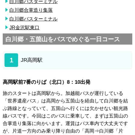
白川郷バスターミナル
白川郷合掌造り集落
白川郷バスターミナル
JR金沢駅東口
白川郷・五箇山をバスでめぐる一日コース
1
JR高岡駅
高岡駅前7番のりば（北口）8：10出発
旅のスタートは高岡駅から。加越能バスが運行している
「世界遺産バス」は高岡から五箇山を経由して白川郷を結
ぶ路線となっていて、五箇山へ行くには欠かせない観光路
線バスです。今回はこのバスに乗車して、まずは五箇山の
合掌造り集落に向かいます。運賃はバス車内で大丈夫です
が、片道一方向のみ乗り降り自由の「高岡⇒白川郷「片