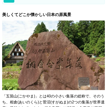
美しくてどこか懐かしい日本の原風景
「五箇山(ごかやま)」とは40の小さい集落の総称で、そのう
ち、相倉(あいのくら)と菅沼(すがぬま)の2つの集落が世界遺