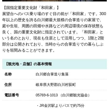
【国指定重要文化財「和田家」】
展望台へのバス乗り場のすぐ目の前が「和田家」です。300
年以上の歴史を誇る白川郷最大規模の合掌造りの家屋で、
庭や生垣、周囲の田畑や水路などの周辺環境の保存状態も
良く、国の重要文化財に指定されています。「和田家」と
いう名のとおり、現在も住居として活用しつつ、1階と2階
部分は公開されており、当時からの合掌造りでの暮らしぶ
りを垣間みることができます。
【観光地・店舗】の基本情報
名称
白川郷合掌造り集落
住所
岐阜県大野郡白川村荻町
電話番号
05769-6-1013 （白川郷観光協会）
・JR金沢駅よりバスで約75分