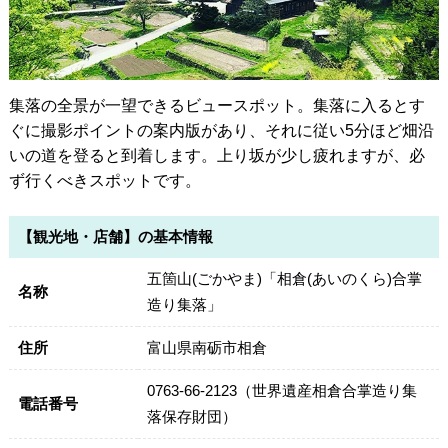
集落の全景が一望できるビュースポット。集落に入るとす
ぐに撮影ポイントの案内版があり、それに従い5分ほど畑沿
いの道を登ると到着します。上り坂が少し疲れますが、必
ず行くべきスポットです。
【観光地・店舗】の基本情報
五箇山(ごかやま)「相倉(あいのくら)合掌
名称
造り集落」
住所
富山県南砺市相倉
0763-66-2123（世界遺産相倉合掌造り集
電話番号
落保存財団）