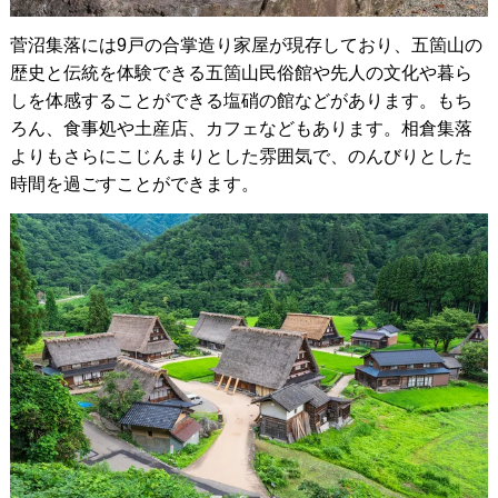
菅沼集落には9戸の合掌造り家屋が現存しており、五箇山の
歴史と伝統を体験できる五箇山民俗館や先人の文化や暮ら
しを体感することができる塩硝の館などがあります。もち
ろん、食事処や土産店、カフェなどもあります。相倉集落
よりもさらにこじんまりとした雰囲気で、のんびりとした
時間を過ごすことができます。