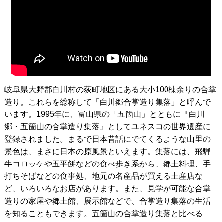
岐阜県大野郡白川村の荻町地区にある大小100棟余りの合掌
造り。これらを総称して「白川郷合掌造り集落」と呼んで
います。1995年に、富山県の「五箇山」とともに『白川
郷・五箇山の合掌造り集落』としてユネスコの世界遺産に
登録されました。まるで日本昔話にでてくるような山里の
景色は、まさに日本の原風景といえます。集落には、飛騨
牛コロッケや五平餅などの食べ歩き系から、郷土料理、手
打ちそばなどの食事処、地元の名産品が買える土産店な
ど、いろいろなお店があります。また、見学が可能な合掌
造りの家屋や郷土館、展示館などで、合掌造り集落の生活
を知ることもできます。五箇山の合掌造り集落と比べる