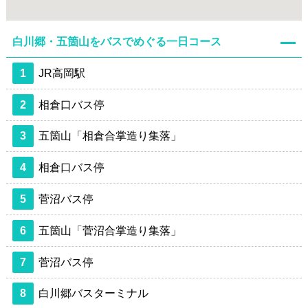
白川郷・五箇山をバスでめぐる一日コース
1
JR高岡駅
2
相倉口バス停
3
五箇山「相倉合掌造り集落」
4
相倉口バス停
5
菅沼バス停
6
五箇山「菅沼合掌造り集落」
7
菅沼バス停
8
白川郷バスターミナル