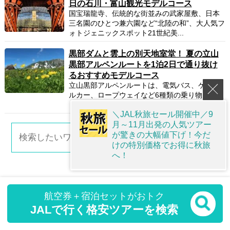
日の石川・富山観光モデルコース
国宝瑞龍寺、伝統的な街並みの武家屋敷、日本
三名園のひとつ兼六園など“北陸の和”、大人気フ
ォトジェニックスポット21世紀美...
黒部ダムと雲上の別天地室堂！ 夏の立山
黒部アルペンルートを1泊2日で通り抜け
るおすすめモデルコース
立山黒部アルペンルートは、電気バス、ケーブ
ルカー、ロープウェイなど6種類の乗り物を駆使
して気軽に雲上の大自然を楽しめる世...
＼JAL秋旅セール開催中／9
月～11月出発の人気ツアー
が驚きの大幅値下げ！今だ
けの特別価格でお得に秋旅
へ！
人気ランキング
航空券＋宿泊セットがおトク
JALで行く格安ツアーを検索
過去7日間でアクセスの多い旅行プラン・モデルコース