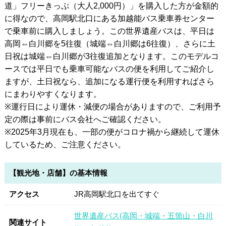
道」フリーきっぷ（大人2,000円）」を購入した方が金額的
に得なので、高岡駅北口にある加越能バス乗車券センター
で乗車前に購入しましょう。この世界遺産バスは、平日は
高岡⇔白川郷を5往復（城端⇔白川郷は6往復）、さらに土
日祝は城端⇔白川郷が3往復追加となります。このモデルコ
ースでは平日でも乗車可能なバスの便を利用してご紹介し
ますが、土日祝なら、追加になる運行便を利用すればさら
にまわりやすくなります。
※運行日により運休・減便の場合がありますので、ご利用予
定の際は事前にバス会社へご確認ください。
※2025年3月現在も、一部の便がコロナ禍から継続して運休
しているため、ご注意ください。
【観光地・店舗】の基本情報
アクセス
JR高岡駅北口を出てすぐ
世界遺産バス(高岡・城端・五箇山・白川
関連サイト