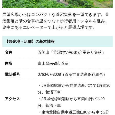
展望広場からはコンパクトな菅沼集落を一望できます。菅
沼集落と隣の合掌の里をつなぐ歩行者用トンネルを進み、
途中にあるエレベーターで上がると展望広場です。
【観光地・店舗】の基本情報
名称
五箇山「菅沼(すがぬま)合掌造り集落」
住所
富山県南砺市菅沼
電話番号
0763-67-3008（菅沼世界遺産保存組合）
・JR高岡駅前から世界遺産バスで1時間30
分、菅沼下車
アクセス
・JR城端線城端駅から五箇山行バス40
分、菅沼下車
・東海北陸自動車道五箇山ICから車で2分