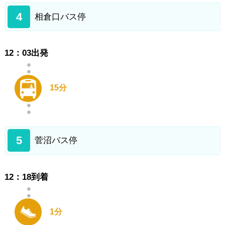
4
相倉口バス停
12：03出発
15分
5
菅沼バス停
12：18到着
1分