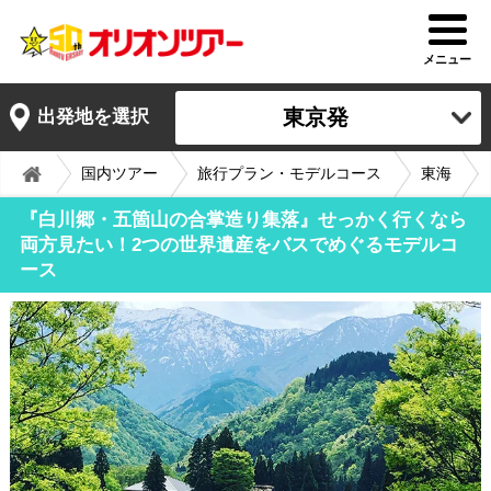
メニュー
東京発
出発地を選択
国内ツアー
旅行プラン・モデルコース
東海
『白川郷・五箇山の合掌造り集落』せっかく行くなら
両方見たい！2つの世界遺産をバスでめぐるモデルコ
ース