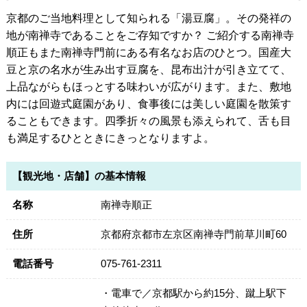
京都のご当地料理として知られる「湯豆腐」。その発祥の
地が南禅寺であることをご存知ですか？ ご紹介する南禅寺
順正もまた南禅寺門前にある有名なお店のひとつ。国産大
豆と京の名水が生み出す豆腐を、昆布出汁が引き立てて、
上品ながらもほっとする味わいが広がります。また、敷地
内には回遊式庭園があり、食事後には美しい庭園を散策す
ることもできます。四季折々の風景も添えられて、舌も目
も満足するひとときにきっとなりますよ。
【観光地・店舗】の基本情報
名称
南禅寺順正
住所
京都府京都市左京区南禅寺門前草川町60
電話番号
075-761-2311
・電車で／京都駅から約15分、蹴上駅下