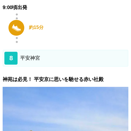
9:00頃出発
約15分
8
平安神宮
神苑は必見！ 平安京に思いを馳せる赤い社殿