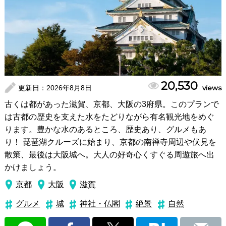
20,530
更新日：
2026年8月8日
views
古くは都があった滋賀、京都、大阪の3府県。このプランで
は古都の歴史を支えた水をたどりながら有名観光地をめぐ
ります。豊かな水のあるところ、歴史あり、グルメもあ
り！ 琵琶湖クルーズに始まり、京都の南禅寺周辺や伏見を
散策、最後は大阪城へ。大人の好奇心くすぐる周遊旅へ出
かけましょう。
京都
大阪
滋賀
グルメ
城
神社・仏閣
絶景
自然