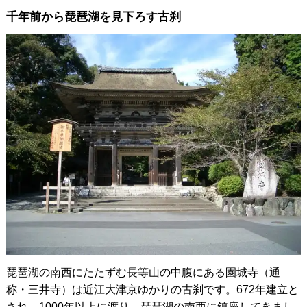
千年前から琵琶湖を見下ろす古刹
琵琶湖の南西にたたずむ長等山の中腹にある園城寺（通
称・三井寺）は近江大津京ゆかりの古刹です。672年建立と
され、1000年以上に渡り、琵琶湖の南西に鎮座してきまし