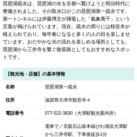
琵琶湖疏水は、琵琶湖の水を京都へ繋げようと明治時代に
整備されました。その取水口がこの琵琶湖第一疏水です。
第一トンネルには伊藤博文が揮毫した「氣象萬千」という
言葉が掲げられています。現在、疏水の周りには桜並木が
植えられており、毎年春になると多くの人の目を楽しませ
ています。おだやかな水の流れを楽しめる場所としても、
琵琶湖から三井寺を繋ぐ散策路としてもおすすめなスポッ
トです。
【観光地・店舗】の基本情報
名称
琵琶湖第一疏水
住所
滋賀県大津市観音寺４
電話番号
077-522-3830（大津駅観光案内所）
電車で／京阪石山坂本線びわ湖浜大津駅
から三井寺駅、下車後徒歩1分