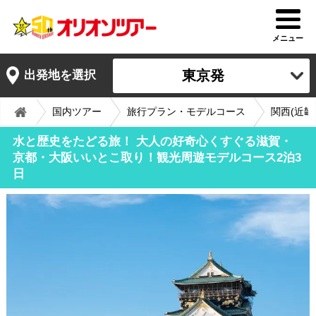
メニュー
東京発
出発地を選択
国内ツアー
旅行プラン・モデルコース
関西(近畿
水と歴史をたどる旅！ 大人の好奇心くすぐる滋賀・
京都・大阪いいとこ取り！観光周遊モデルコース2泊3
日