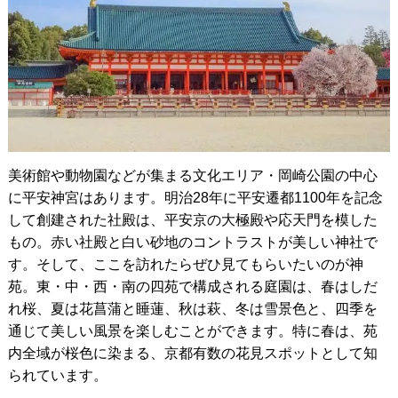
美術館や動物園などが集まる文化エリア・岡崎公園の中心
に平安神宮はあります。明治28年に平安遷都1100年を記念
して創建された社殿は、平安京の大極殿や応天門を模した
もの。赤い社殿と白い砂地のコントラストが美しい神社で
す。そして、ここを訪れたらぜひ見てもらいたいのが神
苑。東・中・西・南の四苑で構成される庭園は、春はしだ
れ桜、夏は花菖蒲と睡蓮、秋は萩、冬は雪景色と、四季を
通じて美しい風景を楽しむことができます。特に春は、苑
内全域が桜色に染まる、京都有数の花見スポットとして知
られています。