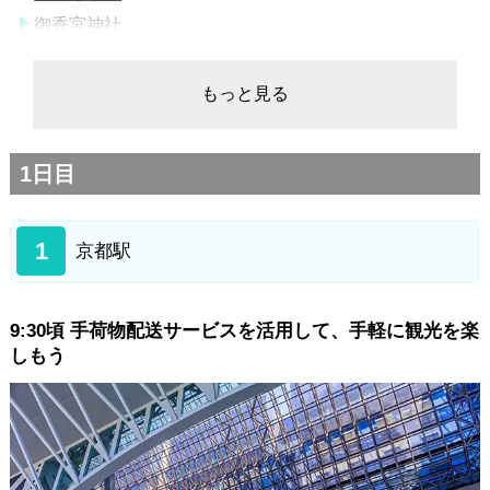
御香宮神社
月桂冠大倉記念館
北新地周辺
もっと見る
3日目
北新地周辺
1日目
道頓堀
大阪城
1
大阪駅
京都駅
9:30頃 手荷物配送サービスを活用して、手軽に観光を楽
しもう