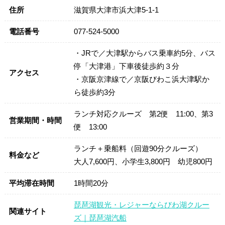
住所
滋賀県大津市浜大津5-1-1
電話番号
077-524-5000
・JRで／大津駅からバス乗車約5分、バス
停「大津港」下車後徒歩約３分
アクセス
・京阪京津線で／京阪びわこ浜大津駅か
ら徒歩約3分
ランチ対応クルーズ 第2便 11:00、第3
営業期間・時間
便 13:00
ランチ＋乗船料（回遊90分クルーズ）
料金など
大人7,600円、小学生3,800円 幼児800円
平均滞在時間
1時間20分
琵琶湖観光・レジャーならびわ湖クルー
関連サイト
ズ｜琵琶湖汽船