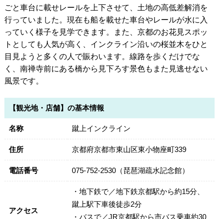
ごと車台に載せレールを上下させて、土地の高低差解消を
行っていました。現在も船を載せた車台やレールが水に入
っていく様子を見学できます。また、京都のお花見スポッ
トとしても人気が高く、インクライン沿いの桜並木をひと
目見ようと多くの人で賑わいます。線路を歩くだけでな
く、南禅寺前にある橋から見下ろす景色もまた見逃せない
風景です。
【観光地・店舗】の基本情報
名称
蹴上インクライン
住所
京都府京都市東山区東小物座町339
電話番号
075-752-2530（琵琶湖疏水記念館）
・地下鉄で／地下鉄京都駅から約15分、
蹴上駅下車後徒歩2分
アクセス
・バスで／JR京都駅から市バス乗車約30