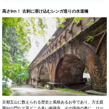
高さ9ｍ！ 古刹に溶け込むレンガ造りの水道橋
京都五山に数えられる歴史と風格あるお寺であり、方丈庭
園や山門など見どころ多い南禅寺。その境内の奥に、ロー