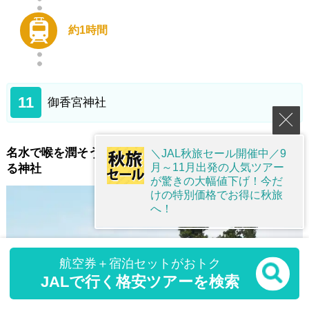
約1時間
11
御香宮神社
名水で喉を潤そう。「伏見の七名水」が湧き出る由緒あ
＼JAL秋旅セール開催中／9
月～11月出発の人気ツアー
る神社
が驚きの大幅値下げ！今だ
けの特別価格でお得に秋旅
へ！
航空券＋宿泊セットがおトク
JALで行く格安ツアーを検索