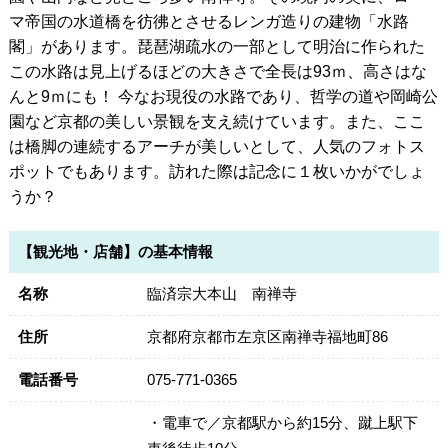
マ帝国の水道橋を彷彿とさせるレンガ造りの建物「水路
閣」があります。琵琶湖疏水の一部として明治に作られた
この水路は見上げるほどの大きさで全長は93ｍ、高さはな
んと9ｍにも！ 今なお現役の水路であり、哲学の道や岡崎公
園など京都の美しい景観を支え続けています。また、ここ
は橋脚の連続するアーチが美しいとして、人気のフォトス
ポットでもあります。訪れた際は記念に１枚いかがでしょ
うか？
【観光地・店舗】の基本情報
名称
臨済宗大本山 南禅寺
住所
京都府京都市左京区南禅寺福地町86
電話番号
075-771-0365
・電車で／京都駅から約15分、蹴上駅下