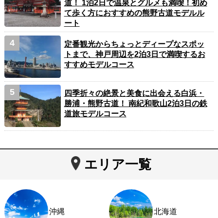
道！ 1泊2日で温泉とグルメも満喫！初め
て歩く方におすすめの熊野古道モデルル
ート
定番観光からちょっとディープなスポッ
トまで、神戸周辺を2泊3日で満喫するお
すすめモデルコース
四季折々の絶景と美食に出会える白浜・
勝浦・熊野古道！ 南紀和歌山2泊3日の鉄
道旅モデルコース
エリア一覧
沖縄
北海道