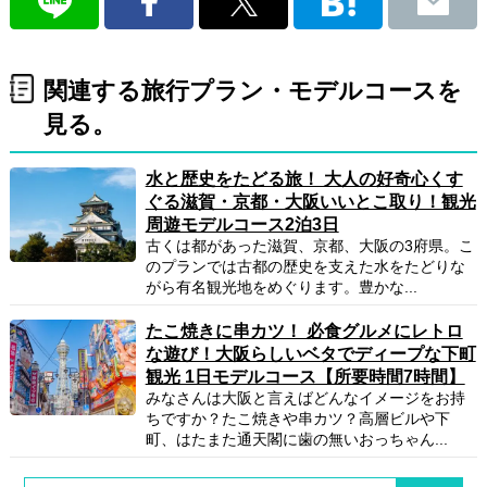
関連する旅行プラン・モデルコースを
見る。
水と歴史をたどる旅！ 大人の好奇心くす
ぐる滋賀・京都・大阪いいとこ取り！観光
周遊モデルコース2泊3日
古くは都があった滋賀、京都、大阪の3府県。こ
のプランでは古都の歴史を支えた水をたどりな
がら有名観光地をめぐります。豊かな...
たこ焼きに串カツ！ 必食グルメにレトロ
な遊び！大阪らしいベタでディープな下町
観光 1日モデルコース【所要時間7時間】
みなさんは大阪と言えばどんなイメージをお持
ちですか？たこ焼きや串カツ？高層ビルや下
町、はたまた通天閣に歯の無いおっちゃん...