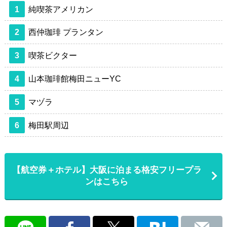
1
純喫茶アメリカン
2
西仲珈琲 プランタン
3
喫茶ビクター
4
山本珈琲館梅田ニューYC
5
マヅラ
6
梅田駅周辺
【航空券＋ホテル】大阪に泊まる格安フリープラ
ンはこちら