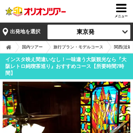
メニュー
東京発
出発地を選択
国内ツアー
旅行プラン・モデルコース
関西(近畿
インスタ映え間違いなし！一味違う大阪観光なら『大
阪レトロ純喫茶巡り』おすすめコース【所要時間7時
間】