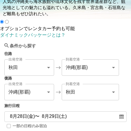
人気の沖縄美ら海水族館や琉球文化を残す世界遺産群など、観
光地としての魅力にも溢れている。久米島・宮古島・石垣島な
ど離島もぜひ訪れたい。
オプションでレンタカー予約も可能
ダイナミックパッケージとは？
条件から探す
往路
出発空港
到着空港
秋田
沖縄(那覇)
復路
出発空港
到着空港
沖縄(那覇)
秋田
旅行日程
一部の日程のみ宿泊