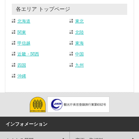
各エリア トップページ
北海道
東北
関東
北陸
甲信越
東海
近畿・関西
中国
四国
九州
沖縄
インフォメーション