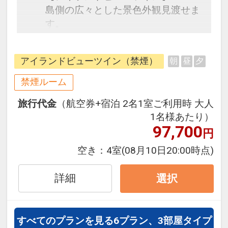
島側の広々とした景色外観見渡せま
す。
・久米島の海洋深層水を利用した展
アイランドビューツイン（禁煙）
朝
昼
夕
望風呂
・イーフビーチを独り占めできる2
禁煙ルーム
つのプール（4月～9月末）
旅行代金
（航空券+宿泊 2名1室ご利用時 大人
ご利用時間 9:00～19:00
1名様あたり）
・プール横に設置された２つのジャ
97,700
円
グジー（4月～9月末）
・アクティビティセンター はての
空き：
4室
(08月10日20:00時点)
浜ツアー、すぬーばーツアーの予約
受付（7月～9月）
詳細
選択
営業時間 16:00～19:00
すべてのプランを見る
6プラン、3部屋タイプ