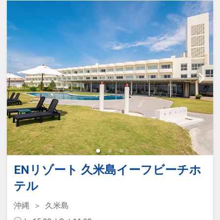
ENリゾート 久米島イーフビーチホ
テル
沖縄
久米島