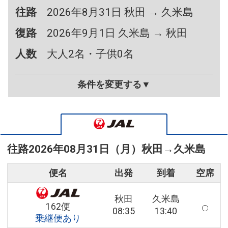
往路
2026年8月31日 秋田 → 久米島
復路
2026年9月1日 久米島 → 秋田
人数
大人2名・子供0名
条件を変更する▼
往路
2026年08月31日（月）
秋田
→
久米島
便名
出発
到着
空席
秋田
久米島
162便
08:35
13:40
乗継便あり