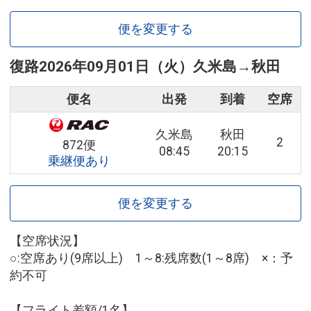
便を変更する
復路
2026年09月01日（火）
久米島
→
秋田
便名
出発
到着
空席
久米島
秋田
2
872便
08:45
20:15
乗継便あり
便を変更する
【空席状況】
○:空席あり(9席以上) 1～8:残席数(1～8席) ×：予
約不可
【フライト差額/1名】