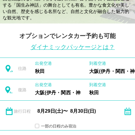
する「国生み神話」の舞台としても有名。
豊かな食文化や美し
い自然、歴史を感じる名所など、自然と文化が融合した魅力的
な観光地です。
オプションでレンタカー予約も可能
ダイナミックパッケージとは？
出発空港
到着空港
往路
秋田
大阪(伊丹・関西・神
出発空港
到着空港
復路
大阪(伊丹・関西・神戸)
秋田
旅行日程
一部の日程のみ宿泊