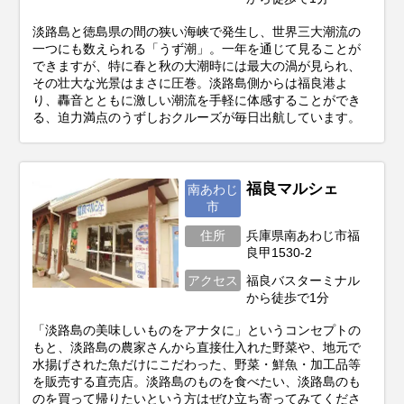
淡路島と徳島県の間の狭い海峡で発生し、世界三大潮流の
一つにも数えられる「うず潮」。一年を通じて見ることが
できますが、特に春と秋の大潮時には最大の渦が見られ、
その壮大な光景はまさに圧巻。淡路島側からは福良港よ
り、轟音とともに激しい潮流を手軽に体感することができ
る、迫力満点のうずしおクルーズが毎日出航しています。
福良マルシェ
南あわじ
市
住所
兵庫県南あわじ市福
良甲1530-2
アクセス
福良バスターミナル
から徒歩で1分
「淡路島の美味しいものをアナタに」というコンセプトの
もと、淡路島の農家さんから直接仕入れた野菜や、地元で
水揚げされた魚だけにこだわった、野菜・鮮魚・加工品等
を販売する直売店。淡路島のものを食べたい、淡路島のも
のを買って帰りたいという方はぜひ立ち寄ってみてくださ