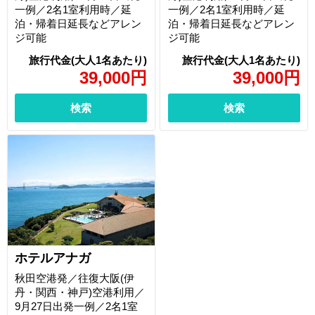
一例／2名1室利用時／延
一例／2名1室利用時／延
泊・帰着日延長などアレン
泊・帰着日延長などアレン
ジ可能
ジ可能
39,000
円
39,000
円
検索
検索
ホテルアナガ
秋田空港発／往復大阪(伊
丹・関西・神戸)空港利用／
9月27日出発一例／2名1室