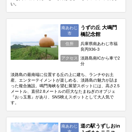
い。
うずの丘 大鳴門
南あわじ
市
橋記念館
住所
兵庫県南あわじ市福
良丙936-3
アクセス
淡路島南ICから車で2
分
淡路島の最南端に位置する丘の上に建ち、ランチやお土
産、エンターテイメントが楽しめる、淡路島の魅力が詰ま
った複合施設。鳴門海峡を望む展望スポットには、高さ2.5
メートル、直径2.8メートルの巨大なたまねぎのオブジェ
『おっ玉葱』があり、SNS映えスポットとして大人気で
す。
道の駅うずしおin
南あわじ
市