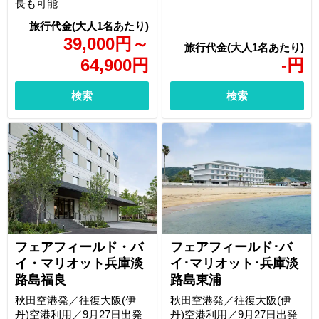
長も可能
39,000
円
～
64,900
円
-
円
検索
検索
フェアフィールド・バ
フェアフィールド･バ
イ・マリオット兵庫淡
イ･マリオット･兵庫淡
路島福良
路島東浦
秋田空港発／往復大阪(伊
秋田空港発／往復大阪(伊
丹)空港利用／9月27日出発
丹)空港利用／9月27日出発