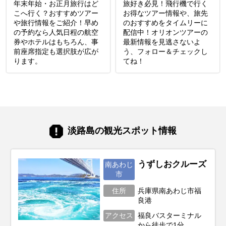
年末年始・お正月旅行はど
旅好き必見！飛行機で行く
こへ行く？おすすめツアー
お得なツアー情報や、旅先
や旅行情報をご紹介！早め
のおすすめをタイムリーに
の予約なら人気日程の航空
配信中！オリオンツアーの
券やホテルはもちろん、事
最新情報を見逃さないよ
前座席指定も選択肢が広が
う、フォロー＆チェックし
ります。
てね！
淡路島の観光スポット情報
うずしおクルーズ
南あわじ
市
住所
兵庫県南あわじ市福
良港
アクセス
福良バスターミナル
から徒歩で1分