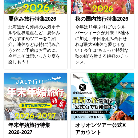
夏休み旅行特集2026
秋の国内旅行特集2026
北海道から沖縄の人気ホテ
今年は11年ぶりに9月シル
ルや世界遺産など、夏休み
バーウィークが到来！5連休
のおすすめツアーをご紹
に加え、平日を組み合わせ
介。連休などは特に混み合
れば最大9連休も夢じゃな
うのでご予約はお早めに。
い！今年は“ちょっと特別な
今年こそは思いっきり夏を
秋の旅”を叶える絶好のチャ
楽しもう！
ンス。
年末年始旅行特集
オリオンツアー公式X
2026-2027
アカウント