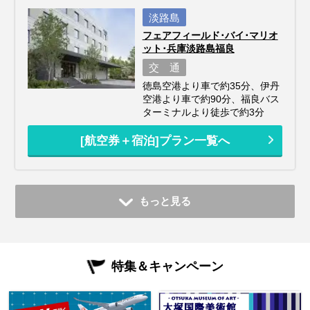
淡路島
フェアフィールド･バイ･マリオ
ット･兵庫淡路島福良
交 通
徳島空港より車で約35分、伊丹
空港より車で約90分、福良バス
ターミナルより徒歩で約3分
[航空券＋宿泊]プラン一覧へ
もっと見る
特集＆キャンペーン