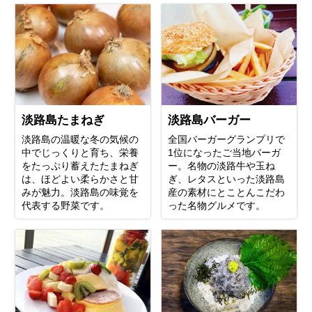
淡路島たまねぎ
淡路島バーガー
淡路島の温暖な冬の気候の
全国バーガーグランプリで
中でじっくりと育ち、栄養
1位になったご当地バーガ
をたっぷり蓄えたたまねぎ
ー。名物の淡路牛や玉ね
は、ほどよい柔らかさと甘
ぎ、レタスといった淡路島
みが魅力。淡路島の味覚を
産の素材にとことんこだわ
代表する野菜です。
った名物グルメです。