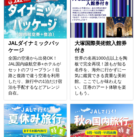
JALダイナミックパッ
大塚国際美術館入館券
ケージ
付き
全国の空港から出発OK！
世界の名画1000点以上を陶
JAL国内線航空券+ホテルが
板で完全再現！誰もが知る
セットのフリープラン！往
名作を、海外に行かずに一
路と復路で違う空港を利用
気に鑑賞できる貴重な美術
したり、旅行中の1泊だけ宿
館。ここでしか味わえな
泊を手配するなどアレンジ
い、圧巻のアート体験を楽
自在。
しもう。