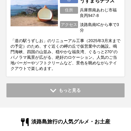
うずまちテラス
住所
兵庫県南あわじ市福
良丙947-8
アクセス
淡路島南ICから車で3
分
「道の駅うずしお」のリニューアル工事（2025年3月末まで
の予定）のため、すぐ近くの岬の丘で仮営業中の施設。鳴
門海峡、四国の山並み、穏やかな福良湾、ぐるっと270°の
パノラマ風景が広がる、絶好のロケーション。人気のご当
地バーガーやソフトクリームなど、景色を眺めながらテイ
クアウトで楽しめます。
もっと見る
淡路島旅行の人気グルメ・お土産