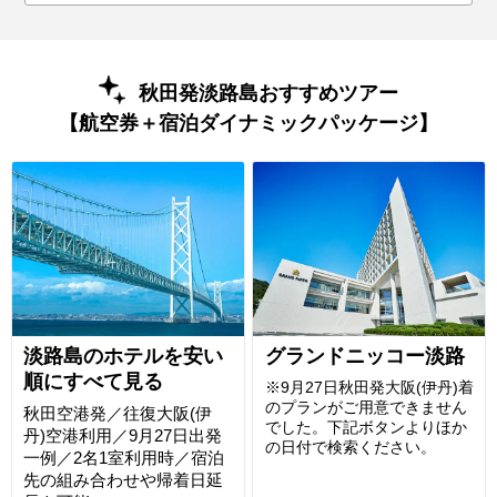
秋田発淡路島おすすめツアー
【航空券＋宿泊ダイナミックパッケージ】
淡路島のホテルを安い
グランドニッコー淡路
順にすべて見る
※9月27日秋田発大阪(伊丹)着
のプランがご用意できません
秋田空港発／往復大阪(伊
でした。下記ボタンよりほか
丹)空港利用／9月27日出発
の日付で検索ください。
一例／2名1室利用時／宿泊
先の組み合わせや帰着日延