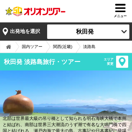
メニュー
秋田発
出発地を選択
国内ツアー
関西(近畿)
淡路島
エリア
秋田発 淡路島旅行・ツアー
変更
北部は世界最大級の吊り橋として知られる明石海峡大橋で本州
と結ばれ、南部は世界三大潮流のうず潮で有名な大鳴門橋で四
国と結ばれる、瀬戸内海で最大の島。古事記や日本書紀に登場