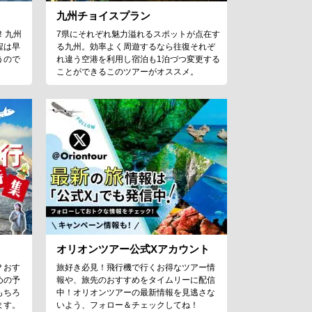
九州チョイスプラン
！九州
7県にそれぞれ魅力溢れるスポットが点在す
程は早
る九州。効率よく周遊するなら往復それぞ
うので
れ違う空港を利用し宿泊も1泊づつ変更する
ことができるこのツアーがオススメ。
オリオンツアー公式Xアカウント
？おす
旅好き必見！飛行機で行くお得なツアー情
めの予
報や、旅先のおすすめをタイムリーに配信
もちろ
中！オリオンツアーの最新情報を見逃さな
ます。
いよう、フォロー＆チェックしてね！