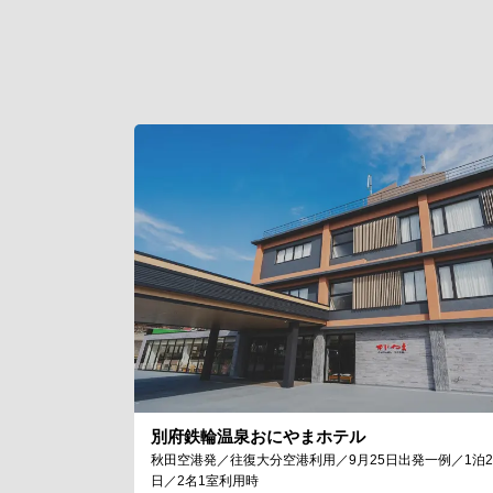
別府鉄輪温泉おにやまホテル
秋田空港発／往復大分空港利用／9月25日出発一例／1泊2
日／2名1室利用時