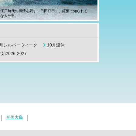
、江戸時代の風情を残す「日田豆田」、紅葉で知られる
富な大分県。
9月シルバーウィーク
10月連休
始2026-2027
奄美大島