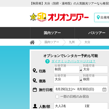
【秋田発】大分（別府・湯布院）の人気観光ツアーなら格安国
出発
国内ツアー
バスツアー
国内ツアー
九州
大分
オプションでレンタカー予約も可能
ダイナミックパッケージとは？
出発空港
到着空港
往路
出発空港
到着空港
復路
旅行日程
一部の日程のみ宿泊
人数/部