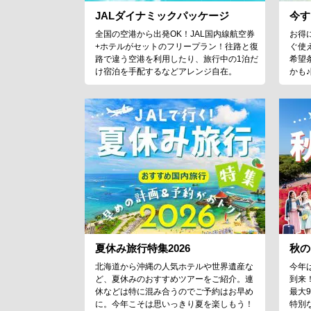
JALダイナミックパッケージ
今す
全国の空港から出発OK！JAL国内線航空券
お得
+ホテルがセットのフリープラン！往路と復
ぐ使
路で違う空港を利用したり、旅行中の1泊だ
希望
け宿泊を手配するなどアレンジ自在。
かも
夏休み旅行特集2026
秋の
北海道から沖縄の人気ホテルや世界遺産な
今年
ど、夏休みのおすすめツアーをご紹介。連
到来
休などは特に混み合うのでご予約はお早め
最大
に。今年こそは思いっきり夏を楽しもう！
特別