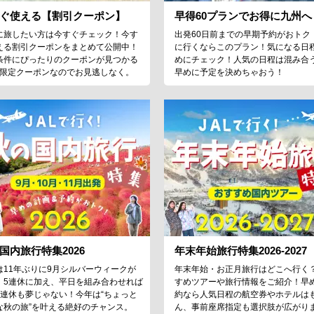
ぐ使える【割引クーポン】
早得60プランでお得に九州へ
に旅したい方は今すぐチェック！今す
出発60日前までの早期予約がおトク
える割引クーポンをまとめて公開中！
に行くならこのプラン！気になる日
条件にぴったりのクーポンが見つかる
めにチェック！人気の日程は混み合
♪限定クーポンなのでお見逃しなく。
早めに予定を決めちゃおう！
国内旅行特集2026
年末年始旅行特集2026-2027
は11年ぶりに9月シルバーウィークが
年末年始・お正月旅行はどこへ行く
！5連休に加え、平日を組み合わせれば
すめツアーや旅行情報をご紹介！早
9連休も夢じゃない！今年は“ちょっと
約なら人気日程の航空券やホテルは
な秋の旅”を叶える絶好のチャンス。
ん、事前座席指定も選択肢が広がり