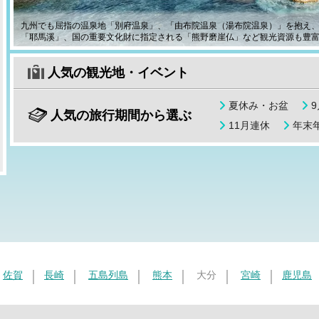
九州でも屈指の温泉地「別府温泉」、「由布院温泉（湯布院温泉）」を抱え
「耶馬溪」、国の重要文化財に指定される「熊野磨崖仏」など観光資源も豊
人気の観光地・イベント
夏休み・お盆
人気の旅行期間から選ぶ
11月連休
年末年
佐賀
長崎
五島列島
熊本
大分
宮崎
鹿児島