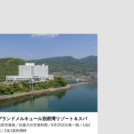
グランドメルキュール別府湾リゾート＆スパ
秋田空港発／往復大分空港利用／9月25日出発一例／1泊2
日／2名1室利用時