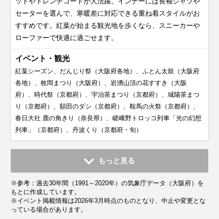
ットやトレンチコートが大活躍。インナーには長袖シャツや
セーターを選んで、寒暖差に対応できる重ね着スタイルがお
すすめです。紅葉が始まる観光地を歩くなら、スニーカーや
ローファーで快適に過ごせます。
イベント・観光
紅葉シーズン、だんじり祭（大阪府各地）、ふとん太鼓（大阪府
各地）、枚岡まつり（大阪府）、岩湧山頂の花すすき（大阪
府）、時代祭（京都府）、宇治茶まつり（京都府）、城陽茶まつ
り（京都府）、額田のダシ（京都府）、鞍馬の火祭（京都府）、
春日大社 鹿の角きり（奈良県）、嵯峨野トロッコ列車「光の幻想
列車」（京都府）、丹波くり（京都府・旬）
11月
12月
1月
2月
3月
4月
5月
6月
7月
もっと見る
平均気温・降水量
平均気温・降水量
平均気温・降水量
平均気温・降水量
平均気温・降水量
平均気温・降水量
平均気温・降水量
平均気温・降水量
平均気温・降水量
※参考：過去30年間（1991～2020年）の気象庁データ（大阪府）を
13.8℃
8.7℃
6.2℃
6.6℃
9.9℃
15.2℃
20.1℃
23.6℃
27.7℃
72.5mm
55.5mm
47.0mm
60.5mm
103.1mm
101.9mm
136.5mm
185.1mm
174.4mm
もとに作成しています。
※イベント掲載情報は2026年3月時点のものとなり、中止や変更とな
っている場合があります。
気候・服装
気候・服装
気候・服装
気候・服装
気候・服装
気候・服装
気候・服装
気候・服装
気候・服装