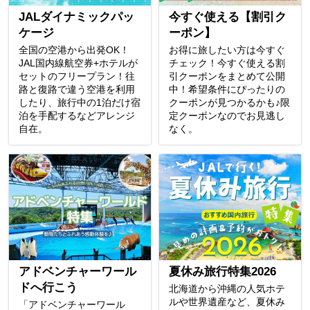
JALダイナミックパッ
今すぐ使える【割引ク
ケージ
ーポン】
全国の空港から出発OK！
お得に旅したい方は今すぐ
JAL国内線航空券+ホテルが
チェック！今すぐ使える割
セットのフリープラン！往
引クーポンをまとめて公開
路と復路で違う空港を利用
中！希望条件にぴったりの
したり、旅行中の1泊だけ宿
クーポンが見つかるかも♪限
泊を手配するなどアレンジ
定クーポンなのでお見逃し
自在。
なく。
アドベンチャーワール
夏休み旅行特集2026
ドへ行こう
北海道から沖縄の人気ホテ
ルや世界遺産など、夏休み
「アドベンチャーワール