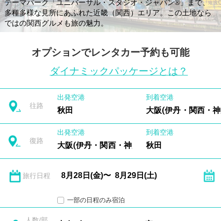
テーマパーク「ユニバーサル・スタジオ・ジャパン®」まで、
多種多様な見所にあふれた近畿（関西）エリア。この土地なら
ではの関西グルメも旅の魅力。
オプションでレンタカー予約も可能
ダイナミックパッケージとは？
出発空港
到着空港
往路
秋田
大阪(伊丹・関西・神
出発空港
到着空港
復路
大阪(伊丹・関西・神戸)
秋田
旅行日程
一部の日程のみ宿泊
人数/部