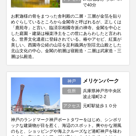
で40分
お釈迦様の骨をまつった舎利殿の二層・三層が金箔を貼り
めぐらしているところから金閣寺と呼ばれるが、正しくは
「鹿苑寺」と言い、臨済宗相國寺派の禅寺。金閣を中心と
した庭園・建築は極楽浄土をこの世にあらわしたと言われ
る。世界文化遺産に登録されている。椿やアセビ、紅葉が
美しい。西園寺公経の山荘を足利義満が別荘北山殿とした
北山文化の中心。金閣の初層は寝殿造・二層は武家造・三
層は仏殿造。
メリケンパーク
神戸
住所
兵庫県神戸市中央区
波止場町2-2
アクセス
元町駅徒歩１０分
神戸のランドマーク神戸ポートタワーをはじめ、シンボリ
ックな建築物が目を惹く、海辺のスポット。爽やかな潮風
のもと、ショッピングや海上クルーズなど港町神戸を味わ