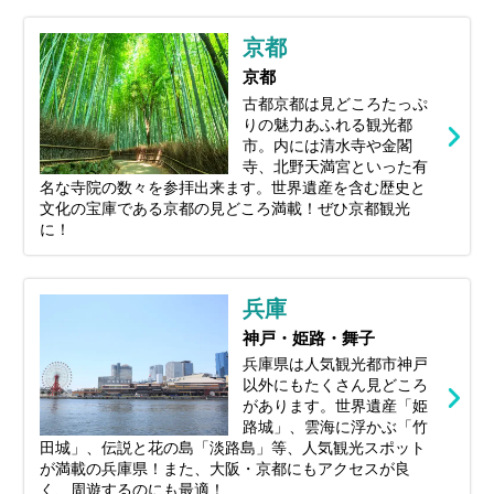
京都
京都
古都京都は見どころたっぷ
りの魅力あふれる観光都
市。内には清水寺や金閣
寺、北野天満宮といった有
名な寺院の数々を参拝出来ます。世界遺産を含む歴史と
文化の宝庫である京都の見どころ満載！ぜひ京都観光
に！
兵庫
神戸・姫路・舞子
兵庫県は人気観光都市神戸
以外にもたくさん見どころ
があります。世界遺産「姫
路城」、雲海に浮かぶ「竹
田城」、伝説と花の島「淡路島」等、人気観光スポット
が満載の兵庫県！また、大阪・京都にもアクセスが良
く、周遊するのにも最適！