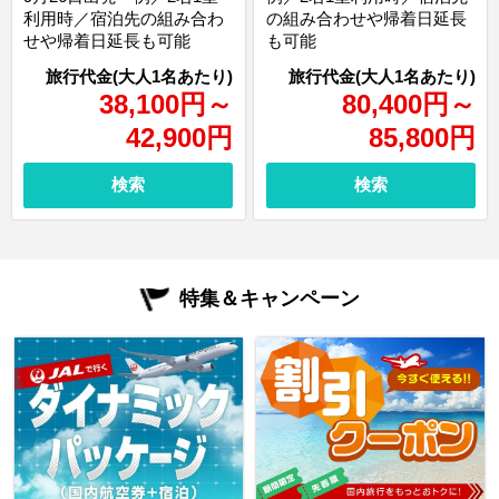
利用時／宿泊先の組み合わ
の組み合わせや帰着日延長
せや帰着日延長も可能
も可能
38,100
円
～
80,400
円
～
42,900
円
85,800
円
検索
検索
特集＆キャンペーン