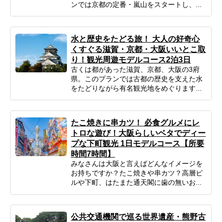
ンでは京都の定番・嵐山をスタートし、...
水と歴史をたどる旅！ 大人の好奇心
くすぐる滋賀・京都・大阪いいとこ取
り！観光周遊モデルコース2泊3日
古くは都があった滋賀、京都、大阪の3府
県。このプランでは古都の歴史を支えた水
をたどりながら有名観光地をめぐります...
たこ焼きに串カツ！ 必食グルメにレ
トロな遊び！大阪らしいベタでディー
プな下町観光 1日モデルコース【所要
時間7時間】
みなさんは大阪と言えばどんなイメージを
お持ちですか？たこ焼きや串カツ？高層ビ
ルや下町、はたまた通天閣に歯の無いお...
公共交通機関で巡る世界遺産・熊野古