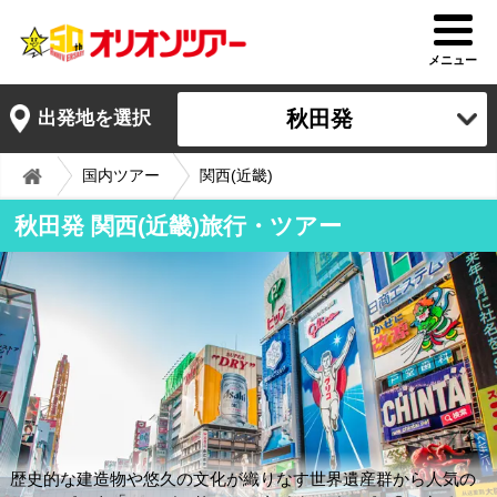
メニュー
秋田発
出発地を選択
国内ツアー
関西(近畿)
秋田発 関西(近畿)旅行・ツアー
歴史的な建造物や悠久の文化が織りなす世界遺産群から人気の