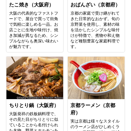
たこ焼き（大阪府）
おばんざい（京都府）
大阪の代表的なファストフ
京都の家庭で受け継がれて
ードで、屋台で買って街角
きた日常的なおかず。旬の
で気軽に楽しめる一品。お
京野菜を使用し、素材の味
店ごとに生地や味付け、焼
を活かしたシンプルな味付
き加減が異なるため、シン
けが特徴で、煮物や和え物
プルながらも奥深い味わい
など種類豊富な家庭料理で
が魅力です。
す。
ちりとり鍋（大阪府）
京都ラーメン（京都
府）
大阪発祥の鉄板鍋料理で、
その見た目がちりとりに似
実は京都は様々なスタイル
ていることから名付けられ
のラーメン店がひしめくラ
た名物。野菜とホルモンを