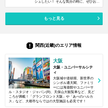
シュしたい！ そんな気分の時に、ぜひおす
すめしたい旅先が『大阪』です。 伊丹空港
や関西国際空港からのアクセスも抜群で、
週末を利用した飛行機旅にもぴったりの大
もっと見る
阪。 活気あふれる“コテコテ”のなにわ文化
はもちろん、近年はキタ（梅田）エリアを
中心に大規模な再開発が進み、街はますま
す進化を続けています。 さらに少し足を延
ばせば、海風が心地よいベイエリアや、自
然豊かな北摂・泉州エリアなど、多彩な魅
関西(近畿)のエリア情報
力に出会えるのも大阪ならでは。 この記事
では、プロのツアーコーディネーターが、
2026年の最新注目スポットから王道の定番
大阪
観光地まで、大阪の魅力をたっぷり楽しめ
るおすすめスポットを厳選してご紹介しま
大阪・ユニバーサルシテ
す。 グルメ、絶景、エンタメ、ショッピン
ィ
グ――あなたにぴったりの“大阪旅”がきっ
大阪城や道頓堀、新世界の
と見つかるはずです。
シンボル通天閣、ファミリ
ーには海遊館やユニバーサ
ル・スタジオ・ジャパン(R)、天保山大観覧車など、見ど
ころが満載！「グランフロント大阪」や「あべのハルカ
ス」など、大都市ならではの大型施設も必見です！