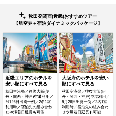
秋田発関西(近畿)おすすめツアー
【航空券＋宿泊ダイナミックパッケージ】
近畿エリアのホテルを
大阪府のホテルを安い
安い順にすべて見る
順にすべて見る
秋田空港発／往復大阪(伊
秋田空港発／往復大阪(伊
丹・関西・神戸)空港利用／
丹・関西・神戸)空港利用／
9月26日出発一例／2名1室
9月26日出発一例／2名1室
利用時／宿泊先の組み合わ
利用時／宿泊先の組み合わ
せや帰着日延長も可能
せや帰着日延長も可能