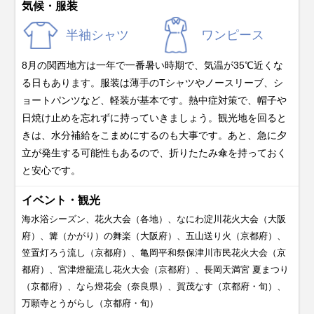
気候・服装
半袖シャツ
ワンピース
8月の関西地方は一年で一番暑い時期で、気温が35℃近くな
る日もあります。服装は薄手のTシャツやノースリーブ、シ
ョートパンツなど、軽装が基本です。熱中症対策で、帽子や
日焼け止めを忘れずに持っていきましょう。観光地を回ると
きは、水分補給をこまめにするのも大事です。あと、急に夕
立が発生する可能性もあるので、折りたたみ傘を持っておく
と安心です。
イベント・観光
海水浴シーズン、花火大会（各地）、なにわ淀川花火大会（大阪
府）、篝（かがり）の舞楽（大阪府）、五山送り火（京都府）、
笠置灯ろう流し（京都府）、亀岡平和祭保津川市民花火大会（京
都府）、宮津燈籠流し花火大会（京都府）、長岡天満宮 夏まつり
（京都府）、なら燈花会（奈良県）、賀茂なす（京都府・旬）、
万願寺とうがらし（京都府・旬）