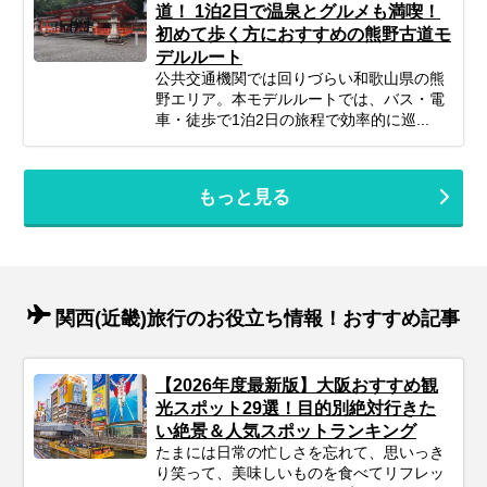
道！ 1泊2日で温泉とグルメも満喫！
初めて歩く方におすすめの熊野古道モ
デルルート
公共交通機関では回りづらい和歌山県の熊
野エリア。本モデルルートでは、バス・電
車・徒歩で1泊2日の旅程で効率的に巡...
もっと見る
関西(近畿)旅行のお役立ち情報！おすすめ記事
【2026年度最新版】大阪おすすめ観
光スポット29選！目的別絶対行きた
い絶景＆人気スポットランキング
たまには日常の忙しさを忘れて、思いっき
り笑って、美味しいものを食べてリフレッ