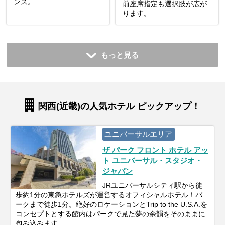
ンス。
前座席指定も選択肢が広が
ります。
もっと見る
関西(近畿)の人気ホテル ピックアップ！
ユニバーサルエリア
ザ パーク フロント ホテル アッ
ト ユニバーサル・スタジオ・
ジャパン
JRユニバーサルシティ駅から徒
歩約1分の東急ホテルズが運営するオフィシャルホテル！パ
ークまで徒歩1分。絶好のロケーションとTrip to the U.S.A.を
コンセプトとする館内はパークで見た夢の余韻をそのままに
包み込みます。