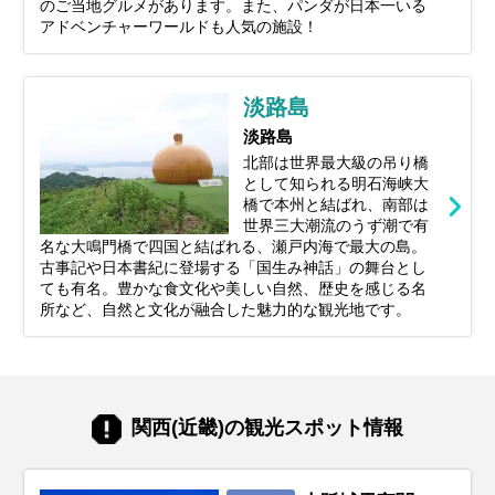
のご当地グルメがあります。また、パンダが日本一いる
アドベンチャーワールドも人気の施設！
淡路島
淡路島
北部は世界最大級の吊り橋
として知られる明石海峡大
橋で本州と結ばれ、南部は
世界三大潮流のうず潮で有
名な大鳴門橋で四国と結ばれる、瀬戸内海で最大の島。
古事記や日本書紀に登場する「国生み神話」の舞台とし
ても有名。
豊かな食文化や美しい自然、歴史を感じる名
所など、自然と文化が融合した魅力的な観光地です。
関西(近畿)の観光スポット情報