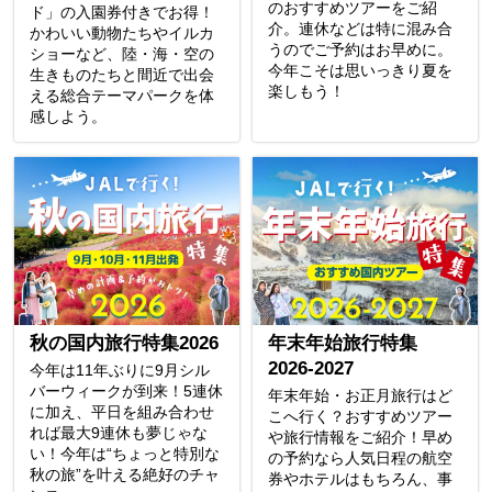
のおすすめツアーをご紹
ド」の入園券付きでお得！
介。連休などは特に混み合
かわいい動物たちやイルカ
うのでご予約はお早めに。
ショーなど、陸・海・空の
今年こそは思いっきり夏を
生きものたちと間近で出会
楽しもう！
える総合テーマパークを体
感しよう。
秋の国内旅行特集2026
年末年始旅行特集
2026-2027
今年は11年ぶりに9月シル
バーウィークが到来！5連休
年末年始・お正月旅行はど
に加え、平日を組み合わせ
こへ行く？おすすめツアー
れば最大9連休も夢じゃな
や旅行情報をご紹介！早め
い！今年は“ちょっと特別な
の予約なら人気日程の航空
秋の旅”を叶える絶好のチャ
券やホテルはもちろん、事