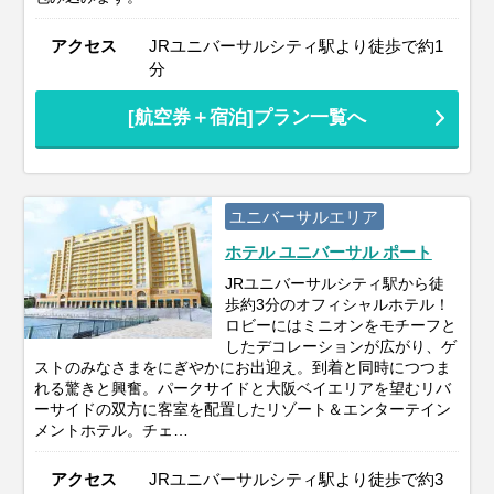
アクセス
JRユニバーサルシティ駅より徒歩で約1
分
[航空券＋宿泊]プラン一覧へ
ユニバーサルエリア
ホテル ユニバーサル ポート
JRユニバーサルシティ駅から徒
歩約3分のオフィシャルホテル！
ロビーにはミニオンをモチーフと
したデコレーションが広がり、ゲ
ストのみなさまをにぎやかにお出迎え。到着と同時につつま
れる驚きと興奮。パークサイドと大阪ベイエリアを望むリバ
ーサイドの双方に客室を配置したリゾート＆エンターテイン
メントホテル。チェ…
アクセス
JRユニバーサルシティ駅より徒歩で約3