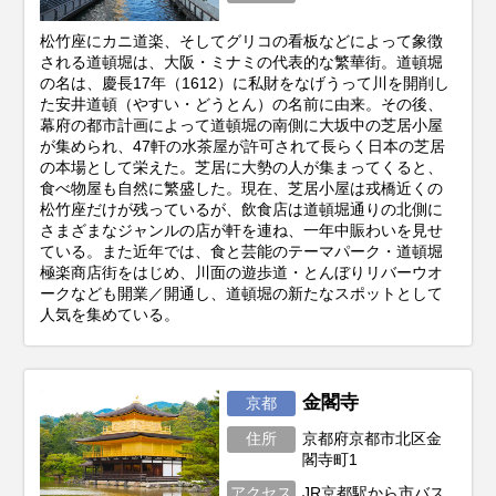
松竹座にカニ道楽、そしてグリコの看板などによって象徴
される道頓堀は、大阪・ミナミの代表的な繁華街。道頓堀
の名は、慶長17年（1612）に私財をなげうって川を開削し
た安井道頓（やすい・どうとん）の名前に由来。その後、
幕府の都市計画によって道頓堀の南側に大坂中の芝居小屋
が集められ、47軒の水茶屋が許可されて長らく日本の芝居
の本場として栄えた。芝居に大勢の人が集まってくると、
食べ物屋も自然に繁盛した。現在、芝居小屋は戎橋近くの
松竹座だけが残っているが、飲食店は道頓堀通りの北側に
さまざまなジャンルの店が軒を連ね、一年中賑わいを見せ
ている。また近年では、食と芸能のテーマパーク・道頓堀
極楽商店街をはじめ、川面の遊歩道・とんぼりリバーウオ
ークなども開業／開通し、道頓堀の新たなスポットとして
人気を集めている。
金閣寺
京都
住所
京都府京都市北区金
閣寺町1
アクセス
JR京都駅から市バス