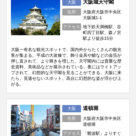
大阪城天守閣
大阪
住所
大阪府大阪市中央区
大阪城1-1
アクセス
地下鉄天満橋駅、谷
町四丁目駅、森ノ宮
駅より徒歩15分
大阪一有名な観光スポットで、国内外からたくさんの観光
客が集まる。平成の大改修で、飾り金具や鯱などの金箔が
押し直されて、より輝きを増した。天守閣内には貴重な歴
史資料、美術品などが展示されている。夜にはライトアッ
プされて、幻想的な天守閣を見ることができる。大阪に来
たら、見逃せないスポット。高台に幻想的な姿が浮かび上
がる。
道頓堀
大阪
住所
大阪府大阪市中央区
道頓堀
アクセス
「難波駅」よりすぐ