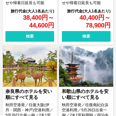
せや帰着日延長も可能
せや帰着日延長も可能
38,400
円
～
40,400
円
～
44,600
円
78,900
円
検索
検索
奈良県のホテルを安い
和歌山県のホテルを安
順にすべて見る
い順にすべて見る
秋田空港発／往復大阪(伊
秋田空港発／往復南紀白浜
丹・関西・神戸)空港利用／
空港利用／9月26日出発一
9月26日出発一例／2名1室
例／2名1室利用時／宿泊先