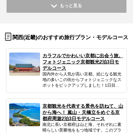
もっと見る
関西(近畿)のおすすめ旅行プラン・モデルコース
カラフルでかわいい京都に出会う旅。
フォトジェニック京都観光2泊3日モ
デルコース
国内外から人気が高い京都。絵になる観光
地の多いこの街からフォトジェニックなス
ポットをピックアップしました！1日目...
京都観光を代表する景色を訪ねて、山
から海へ！ 嵐山・天橋立をめぐる京
都府周遊2泊3日モデルコース
南北に長い京都府は山と海、それぞれに素
晴らしい景勝地をもつ地域です。このプラ