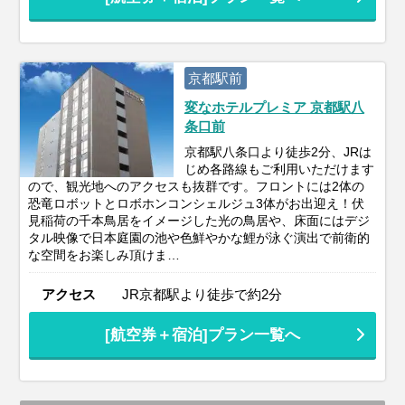
京都駅前
変なホテルプレミア 京都駅八
条口前
京都駅八条口より徒歩2分、JRは
じめ各路線もご利用いただけます
ので、観光地へのアクセスも抜群です。フロントには2体の
恐竜ロボットとロボホンコンシェルジュ3体がお出迎え！伏
見稲荷の千本鳥居をイメージした光の鳥居や、床面にはデジ
タル映像で日本庭園の池や色鮮やかな鯉が泳ぐ演出で前衛的
な空間をお楽しみ頂けま…
アクセス
JR京都駅より徒歩で約2分
[航空券＋宿泊]プラン一覧へ