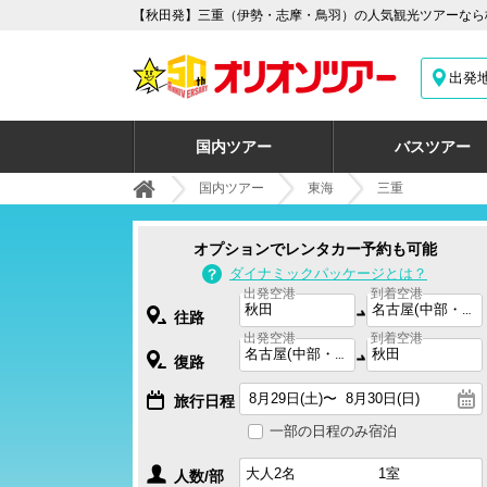
【秋田発】三重（伊勢・志摩・鳥羽）の人気観光ツアーなら
出発
国内ツアー
バスツアー
国内ツアー
東海
三重
オプションでレンタカー予約も可能
ダイナミックパッケージとは？
出発空港
到着空港
往路
出発空港
到着空港
復路
旅行日程
一部の日程のみ宿泊
人数/部