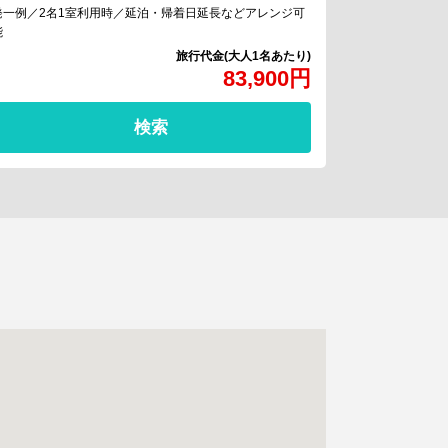
発一例／2名1室利用時／延泊・帰着日延長などアレンジ可
能
83,900
円
検索