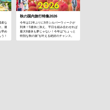
秋の国内旅行特集2026
遺産な
今年は11年ぶりに9月シルバーウィークが
介。連
到来！5連休に加え、平日を組み合わせれば
お早め
最大9連休も夢じゃない！今年は“ちょっと
もう！
特別な秋の旅”を叶える絶好のチャンス。