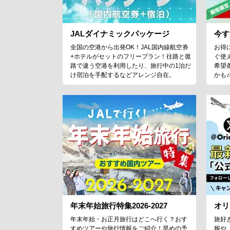
JALダイナミックパッケージ
今す
全国の空港から出発OK！JAL国内線航空券
お得
+ホテルがセットのフリープラン！往路と復
ぐ使
路で違う空港を利用したり、旅行中の1泊だ
希望
け宿泊を手配するなどアレンジ自在。
かも
年末年始旅行特集2026-2027
オリ
年末年始・お正月旅行はどこへ行く？おす
旅好
すめツアーや旅行情報をご紹介！早めの予
報や