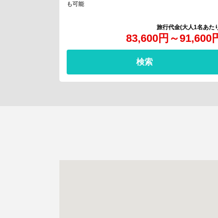
も可能
83,600
円
～
91,600
検索