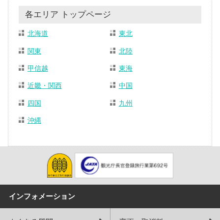
各エリア トップページ
北海道
東北
関東
北陸
甲信越
東海
近畿・関西
中国
四国
九州
沖縄
インフォメーション