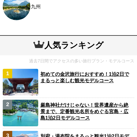
九州
人気ランキング
過去7日間でアクセスの多い旅行プラン・モデルコース
初めての金沢旅行におすすめ！1泊2日で
まるっと楽しむ観光モデルコース
厳島神社だけじゃない！世界遺産から絶
景まで、定番観光名所をめぐる宮島・広
島1泊2日モデルコース
別府・湯布院をまるっと観光1泊2日モデ