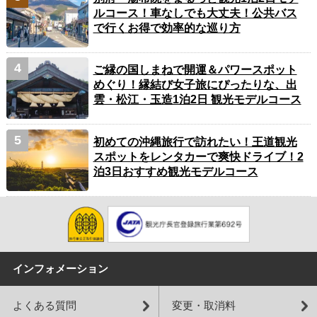
ルコース！車なしでも大丈夫！公共バス
で行くお得で効率的な巡り方
ご縁の国しまねで開運＆パワースポット
めぐり！縁結び女子旅にぴったりな、出
雲・松江・玉造1泊2日 観光モデルコース
初めての沖縄旅行で訪れたい！王道観光
スポットをレンタカーで爽快ドライブ！2
泊3日おすすめ観光モデルコース
インフォメーション
よくある質問
変更・取消料