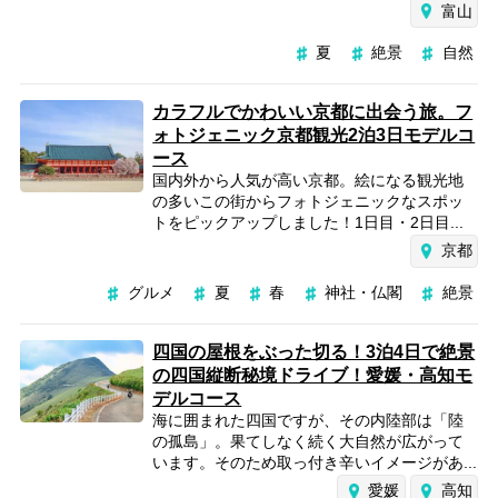
富山
夏
絶景
自然
カラフルでかわいい京都に出会う旅。フ
ォトジェニック京都観光2泊3日モデルコ
ース
国内外から人気が高い京都。絵になる観光地
の多いこの街からフォトジェニックなスポッ
トをピックアップしました！1日目・2日目...
京都
グルメ
夏
春
神社・仏閣
絶景
四国の屋根をぶった切る！3泊4日で絶景
の四国縦断秘境ドライブ！愛媛・高知モ
デルコース
海に囲まれた四国ですが、その内陸部は「陸
の孤島」。果てしなく続く大自然が広がって
います。そのため取っ付き辛いイメージがあ...
愛媛
高知