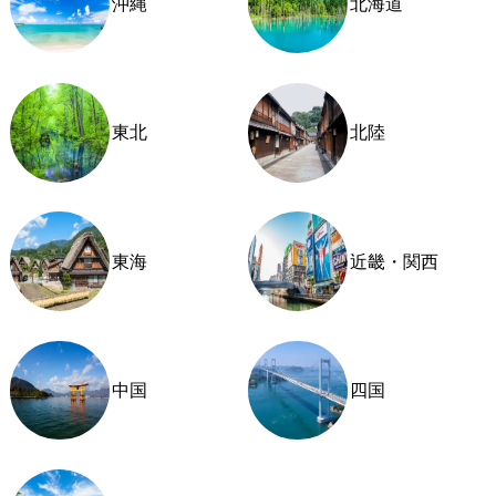
沖縄
北海道
東北
北陸
東海
近畿・関西
中国
四国