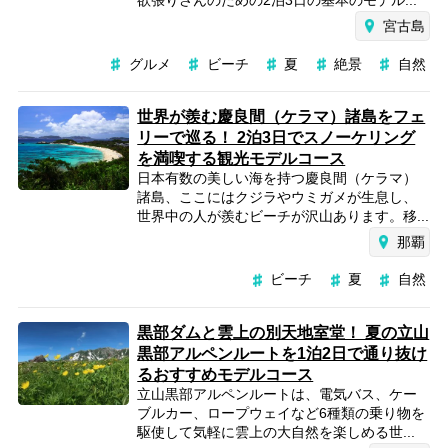
欲張りさんのための2泊3日の基本のモデル...
宮古島
グルメ
ビーチ
夏
絶景
自然
世界が羨む慶良間（ケラマ）諸島をフェ
リーで巡る！ 2泊3日でスノーケリング
を満喫する観光モデルコース
日本有数の美しい海を持つ慶良間（ケラマ）
諸島、ここにはクジラやウミガメが生息し、
世界中の人が羨むビーチが沢山あります。移...
那覇
ビーチ
夏
自然
黒部ダムと雲上の別天地室堂！ 夏の立山
黒部アルペンルートを1泊2日で通り抜け
るおすすめモデルコース
立山黒部アルペンルートは、電気バス、ケー
ブルカー、ロープウェイなど6種類の乗り物を
駆使して気軽に雲上の大自然を楽しめる世...