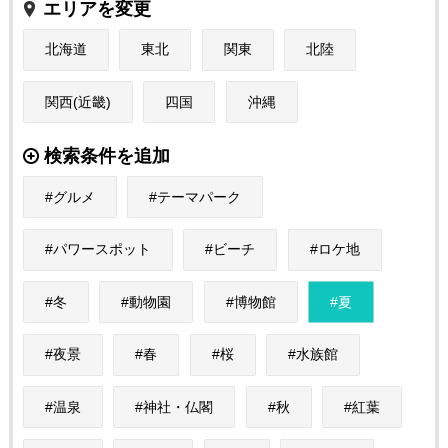
エリアを変更
北海道
東北
関東
北陸
関西(近畿)
四国
沖縄
検索条件を追加
グルメ
テーマパーク
パワースポット
ビーチ
ロケ地
冬
動物園
博物館
夏
夜景
春
桜
水族館
温泉
神社・仏閣
秋
紅葉