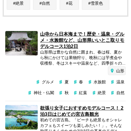
絶景
自然
花
雪景色
山寺から日本海まで！歴史・温泉・グル
メ・水族館など、山形県いいとこ取りモ
デルコース1泊2日
山形県は豊かな自然に囲まれ、春は桜、夏か
ら秋にかけては果物狩り、晩秋には芋煮会や
収穫祭、冬はスキーや温泉など、四季折々の...
山形
グルメ
夏
春
水族館
温泉
神社・仏閣
秋
紅葉
絶景
自然
欲張り女子におすすめモデルコース！ 2
泊3日はじめての宮古島観光
初めての宮古島。「ビーチも絶景もオシャレ
カフェもスイーツも楽しみたい！」。そんな