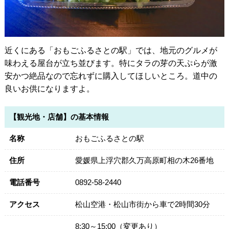
近くにある「おもごふるさとの駅」では、地元のグルメが
味わえる屋台が立ち並びます。特にタラの芽の天ぷらが激
安かつ絶品なので忘れずに購入してほしいところ。道中の
良いお供になりますよ。
【観光地・店舗】の基本情報
名称
おもごふるさとの駅
住所
愛媛県上浮穴郡久万高原町相の木26番地
電話番号
0892-58-2440
アクセス
松山空港・松山市街から車で2時間30分
8:30～15:00（変更あり）