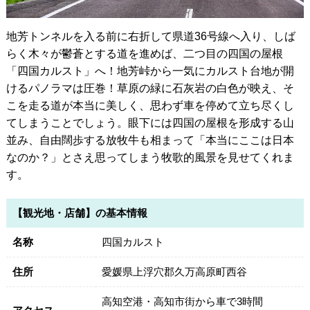
地芳トンネルを入る前に右折して県道36号線へ入り、しば
らく木々が鬱蒼とする道を進めば、二つ目の四国の屋根
「四国カルスト」へ！地芳峠から一気にカルスト台地が開
けるパノラマは圧巻！草原の緑に石灰岩の白色が映え、そ
こを走る道が本当に美しく、思わず車を停めて立ち尽くし
てしまうことでしょう。眼下には四国の屋根を形成する山
並み、自由闊歩する放牧牛も相まって「本当にここは日本
なのか？」とさえ思ってしまう牧歌的風景を見せてくれま
す。
【観光地・店舗】の基本情報
名称
四国カルスト
住所
愛媛県上浮穴郡久万高原町西谷
高知空港・高知市街から車で3時間