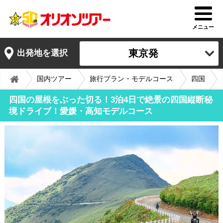
メニュー
東京発
出発地を選択
国内ツアー
旅行プラン・モデルコース
四国
四国の屋根をぶった切る！3泊4日で絶景の四国縦断秘
境ドライブ！愛媛・高知モデルコース