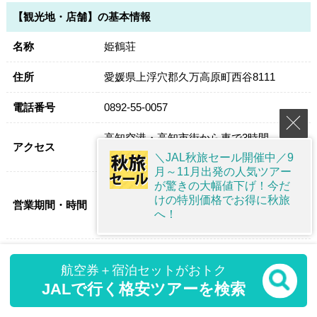
【観光地・店舗】の基本情報
名称
姫鶴荘
住所
愛媛県上浮穴郡久万高原町西谷8111
電話番号
0892-55-0057
高知空港・高知市街から車で3時間
アクセス
松山空港・松山市街から車で4時間
＼JAL秋旅セール開催中／9
月～11月出発の人気ツアー
が驚きの大幅値下げ！今だ
4月下旬～11月上旬（火曜日定休）
けの特別価格でお得に秋旅
営業期間・時間
9:00～15:00(天候により時間変更・休業の
へ！
場合あり)
平均滞在時間
30分
航空券＋宿泊セットがおトク
関連サイト
姫鶴荘 四国カルストは天空の遊び場
JALで行く格安ツアーを検索