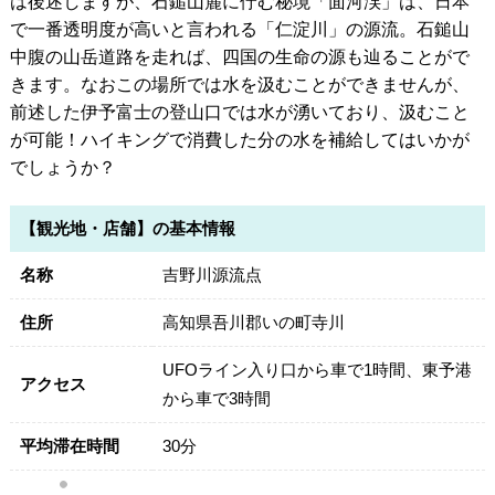
は後述しますが、石鎚山麓に佇む秘境「面河渓」は、日本
で一番透明度が高いと言われる「仁淀川」の源流。石鎚山
中腹の山岳道路を走れば、四国の生命の源も辿ることがで
きます。なおこの場所では水を汲むことができませんが、
前述した伊予富士の登山口では水が湧いており、汲むこと
が可能！ハイキングで消費した分の水を補給してはいかが
でしょうか？
【観光地・店舗】の基本情報
名称
吉野川源流点
住所
高知県吾川郡いの町寺川
UFOライン入り口から車で1時間、東予港
アクセス
から車で3時間
平均滞在時間
30分