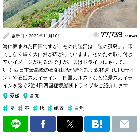
77,739
更新日：
2025年11月10日
views
海に囲まれた四国ですが、その内陸部は「陸の孤島」。果
てしなく続く大自然が広がっています。そのため取っ付き
辛いイメージがあるのですが、実はドライブにもってこ
い！ 西日本最高峰の石鎚山系が誇る瓶ヶ森林道（UFOライ
ン）や石鎚スカイライン、四国カルストなど絶景スカイラ
インを繋ぐ2泊4日四国秘境縦断ドライブをご紹介します。
愛媛
高知
夏
春
秋
絶景
自然