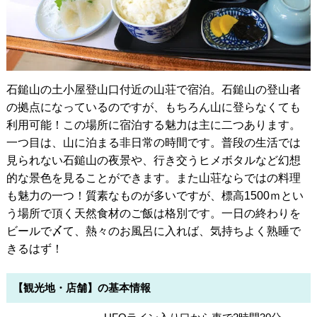
石鎚山の土小屋登山口付近の山荘で宿泊。石鎚山の登山者
の拠点になっているのですが、もちろん山に登らなくても
利用可能！この場所に宿泊する魅力は主に二つあります。
一つ目は、山に泊まる非日常の時間です。普段の生活では
見られない石鎚山の夜景や、行き交うヒメボタルなど幻想
的な景色を見ることができます。また山荘ならではの料理
も魅力の一つ！質素なものが多いですが、標高1500ｍとい
う場所で頂く天然食材のご飯は格別です。一日の終わりを
ビールで〆て、熱々のお風呂に入れば、気持ちよく熟睡で
きるはず！
【観光地・店舗】の基本情報