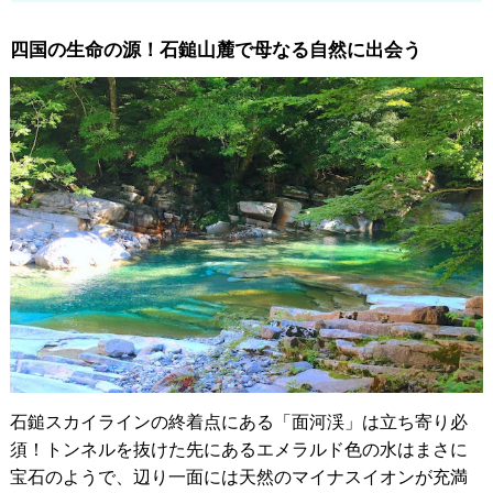
四国の生命の源！石鎚山麓で母なる自然に出会う
石鎚スカイラインの終着点にある「面河渓」は立ち寄り必
須！トンネルを抜けた先にあるエメラルド色の水はまさに
宝石のようで、辺り一面には天然のマイナスイオンが充満