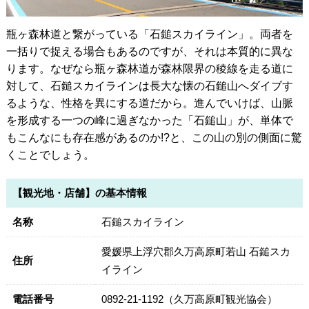
瓶ヶ森林道と繋がっている「石鎚スカイライン」。両者を
一括りで捉える場合もあるのですが、それは本質的に異な
ります。なぜなら瓶ヶ森林道が森林限界の稜線を走る道に
対して、石鎚スカイラインは長大な懐の石鎚山へダイブす
るような、性格を異にする道だから。進んでいけば、山脈
を形成する一つの峰に過ぎなかった「石鎚山」が、単体で
もこんなにも存在感があるのか!?と、この山の別の側面に驚
くことでしょう。
【観光地・店舗】の基本情報
名称
石鎚スカイライン
愛媛県上浮穴郡久万高原町若山 石鎚スカ
住所
イライン
電話番号
0892-21-1192（久万高原町観光協会）