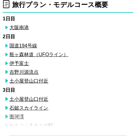
旅行プラン・モデルコース概要
1日目
大阪南港
2日目
国道194号線
瓶ヶ森林道（UFOライン）
伊予富士
吉野川源流点
土小屋登山口付近
3日目
土小屋登山口付近
石鎚スカイライン
面河渓
おもごふるさとの駅
国道490号線