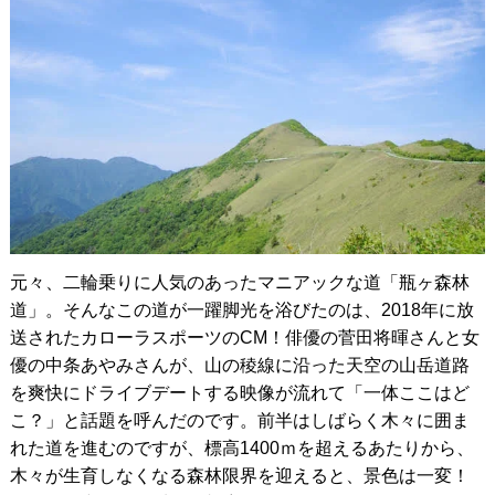
元々、二輪乗りに人気のあったマニアックな道「瓶ヶ森林
道」。そんなこの道が一躍脚光を浴びたのは、2018年に放
送されたカローラスポーツのCM！俳優の菅田将暉さんと女
優の中条あやみさんが、山の稜線に沿った天空の山岳道路
を爽快にドライブデートする映像が流れて「一体ここはど
こ？」と話題を呼んだのです。前半はしばらく木々に囲ま
れた道を進むのですが、標高1400ｍを超えるあたりから、
木々が生育しなくなる森林限界を迎えると、景色は一変！