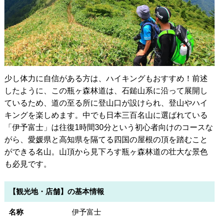
少し体力に自信がある方は、ハイキングもおすすめ！前述
したように、この瓶ヶ森林道は、石鎚山系に沿って展開し
ているため、道の至る所に登山口が設けられ、登山やハイ
キングを楽しめます。中でも日本三百名山に選ばれている
「伊予富士」は往復1時間30分という初心者向けのコースな
がら、愛媛県と高知県を隔てる四国の屋根の頂を踏むこと
ができる名山。山頂から見下ろす瓶ヶ森林道の壮大な景色
も必見です。
【観光地・店舗】の基本情報
名称
伊予富士