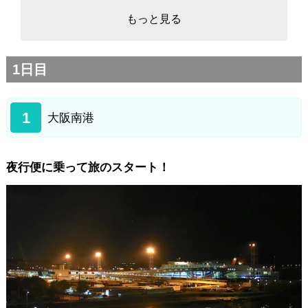
四国カルスト
もっと見る
姫鶴荘
四国カルスト/梼原町付近で宿泊
1日目
4日目
四国カルスト/梼原町付近
1
大阪南港
風の里公園
いろは食堂
横浪黒潮ライン
夜行便に乗って旅のスタート！
帷子崎
桂浜
東予港