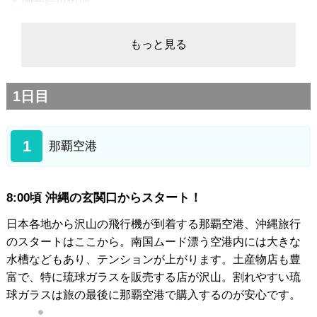
3日目
阿嘉島市街地
もっと見る
古座間味ビーチ
座間味集落
1日目
泊ふ頭旅客ターミナル（とまりん）
那覇空港
1
那覇空港
8:00頃 沖縄の玄関口からスタート！
日本各地から沢山の飛行機が到着する那覇空港、沖縄旅行
のスタートはここから。南国ムード漂う空港内には大きな
水槽などもあり、テンションが上がります。土産物店も豊
富で、特に琉球ガラスを販売する店が沢山。割れやすい琉
球ガラスは旅の最後に那覇空港で購入するのが安心です。