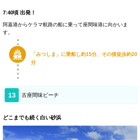
7:40頃 出発！
阿嘉港からケラマ航路の船に乗って座間味港に向かいま
す。
「みつしま」に乗船し約15分、その後徒歩約20
分
13
古座間味ビーチ
どこまでも続く白い砂浜