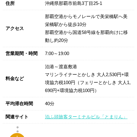
住所
沖縄県那覇市前島3丁目25-1
那覇空港からモノレールで美栄橋駅へ美
栄橋駅から徒歩10分
アクセス
那覇空港から国道58号線を那覇向けに移
動し約20分
営業期間・時間
7:00～19:00
泊港～渡嘉敷港
マリンライナーとかしき 大人2,530円+環
料金など
境協力税100円（フェリーとかしき 大人1,
690円+環境協力税100円）
平均滞在時間
40分
関連サイト
泊ふ頭旅客ターミナルビル「とまりん」