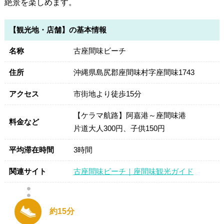
絶景を楽しめます。
【観光地・店舗】の基本情報
名称
古座間味ビーチ
住所
沖縄県島尻郡座間味村字座間味1743
アクセス
市街地より徒歩15分
【ケラマ航路】阿嘉港～座間味港
料金など
片道大人300円、子供150円
平均滞在時間
3時間
関連サイト
古座間味ビーチ｜座間味観光ガイド
約15分