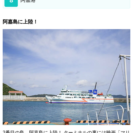
8
阿嘉港
阿嘉島に上陸！
2番目の島、阿嘉島に上陸！ ターミナルの裏には映画「マリ