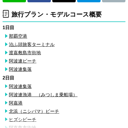
旅行プラン・モデルコース概要
1日目
那覇空港
泊ふ頭旅客ターミナル
渡嘉敷島市街地
阿波連ビーチ
阿波連集落
2日目
阿波連集落
阿波連漁港 （みつしま乗船場）
阿嘉港
北浜（ニシバマ）ビーチ
ヒズシビーチ
阿嘉島市街地