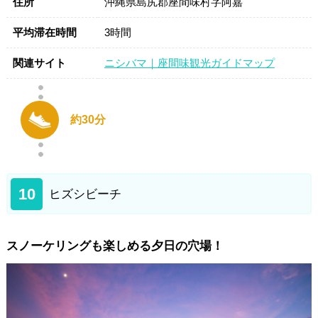
住所
沖縄県島尻郡座間味村字阿嘉
平均滞在時間
3時間
関連サイト
ニシバマ｜座間味観光ガイドマップ
約30分
10
ヒズシビーチ
スノーケリングも楽しめる夕日の穴場！