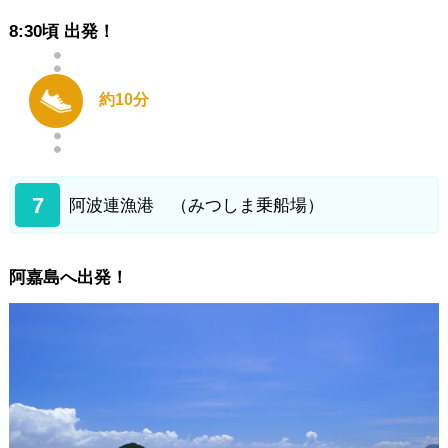
8:30頃 出発！
約10分
7
阿波連漁港 （みつしま乗船場）
阿嘉島へ出発！