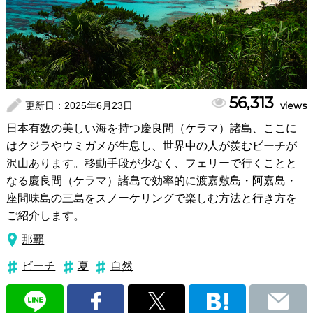
56,313
更新日：
2025年6月23日
views
日本有数の美しい海を持つ慶良間（ケラマ）諸島、ここに
はクジラやウミガメが生息し、世界中の人が羨むビーチが
沢山あります。移動手段が少なく、フェリーで行くことと
なる慶良間（ケラマ）諸島で効率的に渡嘉敷島・阿嘉島・
座間味島の三島をスノーケリングで楽しむ方法と行き方を
ご紹介します。
那覇
ビーチ
夏
自然