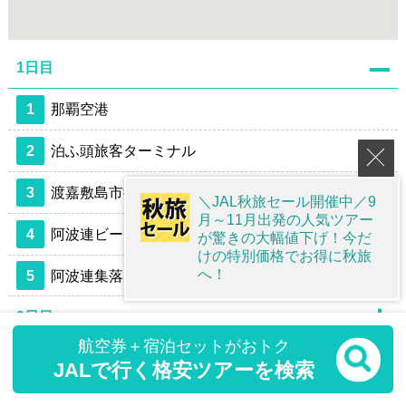
1日目
1
那覇空港
2
泊ふ頭旅客ターミナル
3
渡嘉敷島市街地
＼JAL秋旅セール開催中／9
月～11月出発の人気ツアー
4
阿波連ビーチ
が驚きの大幅値下げ！今だ
けの特別価格でお得に秋旅
へ！
5
阿波連集落
2日目
航空券＋宿泊セットがおトク
3日目
JALで行く格安ツアーを検索