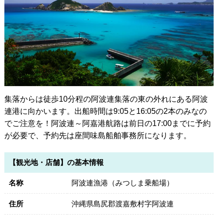
集落からは徒歩10分程の阿波連集落の東の外れにある阿波
連港に向かいます。出船時間は9:05と16:05の2本のみなの
でご注意を！阿波連～阿嘉港航路は前日の17:00までに予約
が必要で、予約先は座間味島船舶事務所になります。
【観光地・店舗】の基本情報
名称
阿波連漁港（みつしま乗船場）
住所
沖縄県島尻郡渡嘉敷村字阿波連