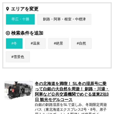
エリアを変更
帯広・十勝
釧路・阿寒・根室・中標津
検索条件を追加
冬
温泉
絶景
自然
雪景色
冬の北海道を満喫！ SL冬の湿原号に乗
って白銀の大自然を周遊！ 釧路・川湯・
阿寒など公共交通機関でめぐる道東2泊3
日 観光モデルコース
白銀の釧路湿原をSLで楽しみ、冬期限定周遊
バス（東北海道エクスプレス2号・8号、弟子