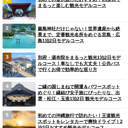
まるっと楽しむ観光モデルコース
厳島神社だけじゃない！世界遺産から絶
景まで、定番観光名所をめぐる宮島・広
島1泊2日モデルコース
別府・湯布院をまるっと観光1泊2日モデ
ルコース！車なしでも大丈夫！公共バス
で行くお得で効率的な巡り方
ご縁の国しまねで開運＆パワースポット
めぐり！縁結び女子旅にぴったりな、出
雲・松江・玉造1泊2日 観光モデルコース
初めての沖縄旅行で訪れたい！王道観光
スポットをレンタカーで爽快ドライブ！2
泊3日おすすめ観光モデルコース