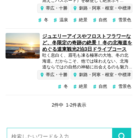
屈えこパスポート）を駆使して絶景ポイ...
帯広・十勝
釧路・阿寒・根室・中標津
冬
温泉
絶景
自然
雪景色
ジュエリーアイスやフロストフラワーな
ど、冬限定の奇跡の絶景！ 冬の北海道を
めぐる道東観光2泊3日ドライブコース
吐く息白く、眉毛も凍る極寒の大地、冬の北
海道。だからこそ、他では味わえない、北海
道ならではの自然の神秘に出会えるのも魅力...
帯広・十勝
釧路・阿寒・根室・中標津
冬
絶景
自然
雪景色
2
件中
1
-
2
件表示