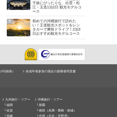
子旅にぴったりな、出雲・松
江・玉造1泊2日 観光モデルコ
ース
初めての沖縄旅行で訪れた
い！王道観光スポットをレン
タカーで爽快ドライブ！2泊3
日おすすめ観光モデルコース
（HS損保）
未成年者参加の場合の親権者同意書
九州旅行・ツアー
沖縄旅行・ツアー
福岡
那覇
佐賀
南部（糸満・豊崎・南城）
長崎
中部（北谷・宜野湾）