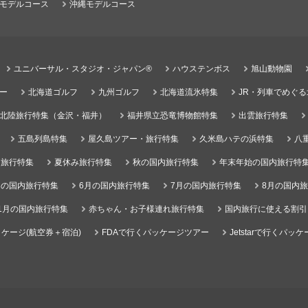
モデルコース
沖縄モデルコース
ユニバーサル・スタジオ・ジャパン®
ハウステンボス
旭山動物園
ー
北海道ゴルフ
九州ゴルフ
北海道流氷特集
JR・列車でめぐ
北陸旅行特集（金沢・福井）
福井県立恐竜博物館特集
出雲旅行特集
五島列島特集
屋久島ツアー・旅行特集
久米島ハテの浜特集
八
）旅行特集
夏休み旅行特集
秋の国内旅行特集
年末年始の国内旅行特
月の国内旅行特集
6月の国内旅行特集
7月の国内旅行特集
8月の国内
1月の国内旅行特集
赤ちゃん・お子様連れ旅行特集
国内旅行に使える割引
ケージ(航空券＋宿泊)
FDAで行くパッケージツアー
Jetstarで行くパッ