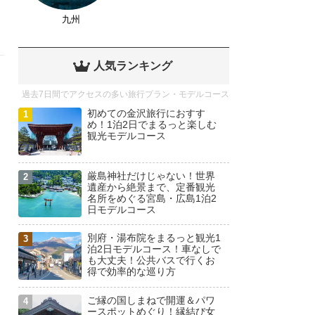
九州
人気ランキング
過去7日間でアクセスの多い旅行プラン・モデルコース
初めての金沢旅行におすす
め！1泊2日でまるっと楽しむ
観光モデルコース
厳島神社だけじゃない！世界
遺産から絶景まで、定番観光
名所をめぐる宮島・広島1泊2
日モデルコース
別府・湯布院をまるっと観光1
泊2日モデルコース！車なしで
も大丈夫！公共バスで行くお
得で効率的な巡り方
ご縁の国しまねで開運＆パワ
ースポットめぐり！縁結び女