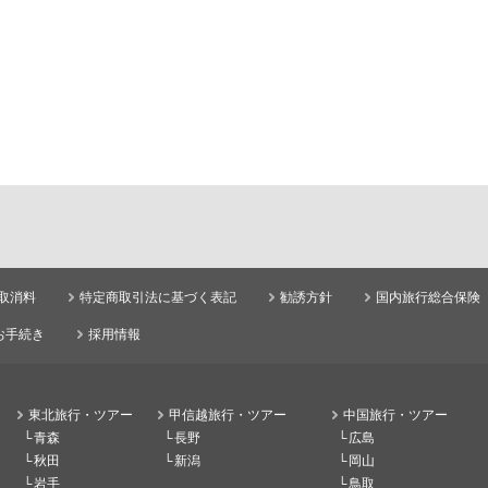
取消料
特定商取引法に基づく表記
勧誘方針
国内旅行総合保険
お手続き
採用情報
東北旅行・ツアー
甲信越旅行・ツアー
中国旅行・ツアー
青森
長野
広島
秋田
新潟
岡山
岩手
鳥取