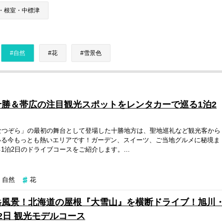
・根室・中標津
自然
花
雪景色
勝＆帯広の注目観光スポットをレンタカーで巡る1泊2
なつぞら」の最初の舞台として登場した十勝地方は、聖地巡礼など観光客から
いる今もっとも熱いエリアです！ガーデン、スイーツ、ご当地グルメに秘境ま
1泊2日のドライブコースをご紹介します。...
自然
花
岳風景！北海道の屋根『大雪山』を横断ドライブ！旭川
2日 観光モデルコース