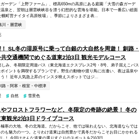
ガーデン「上野ファーム」、標高650mの高原にある庭園「大雪の森ガーデ
は温泉と、翌朝は層雲峡峡谷を漂う幻想的な雲海を堪能。日本で一番広い総面
上士幌町営ナイタイ高原牧場」、季節によりさまざま表...
旭川・層雲峡
花
！ SL冬の湿原号に乗って白銀の大自然を周遊！ 釧路
共交通機関でめぐる道東2泊3日 観光モデルコース
楽しみ、冬期限定周遊バス（東北海道エクスプレス2号・8号、弟子屈えこパス
景ポイントを満喫するプランです。野生の動物や渡り鳥に出逢い、夜は温泉や
う！ 近年人気急上昇のインスタ映えスポットではジ...
釧路・阿寒・根室・中標津
景
自然
雪景色
やフロストフラワーなど、冬限定の奇跡の絶景！ 冬の
東観光2泊3日ドライブコース
る極寒の大地、冬の北海道。だからこそ、他では味わえない、北海道ならでは
るのも魅力の一つ。とりわけ道東は自然豊かで真冬だからこそお目にかかれる
し！ 今回はそんな道東の選りすぐりのスポットを2泊3日...