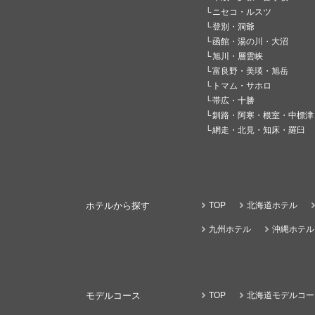
ニセコ・ルスツ
登別・洞爺
函館・湯の川・大沼
旭川・層雲峡
富良野・美瑛・旭岳
トマム・サホロ
帯広・十勝
釧路・阿寒・根室・中標津
網走・北見・知床・羅臼
ホテルから探す
TOP
北海道ホテル
九州ホテル
沖縄ホテル
モデルコース
TOP
北海道モデルコー