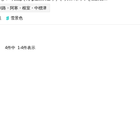
釧路・阿寒・根室・中標津
然
雪景色
4
件中
1
-
4
件表示