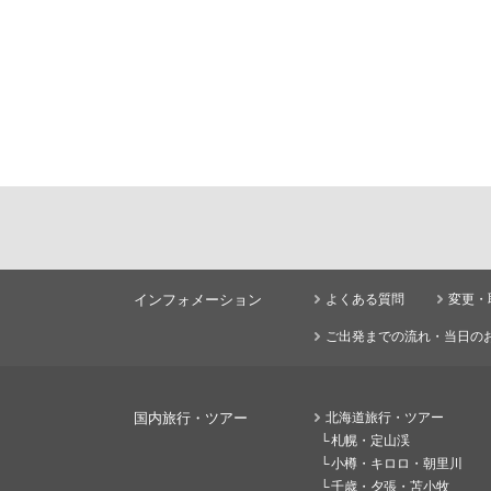
インフォメーション
よくある質問
変更・
ご出発までの流れ・当日の
国内旅行・ツアー
北海道旅行・ツアー
札幌・定山渓
小樽・キロロ・朝里川
千歳・夕張・苫小牧