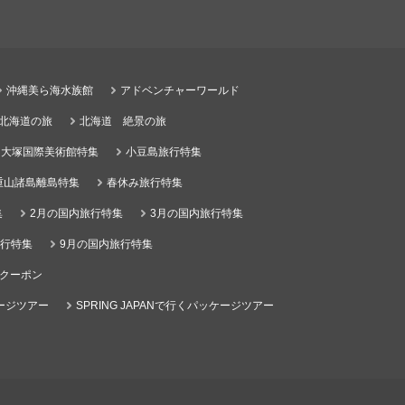
沖縄美ら海水族館
アドベンチャーワールド
る北海道の旅
北海道 絶景の旅
大塚国際美術館特集
小豆島旅行特集
重山諸島離島特集
春休み旅行特集
集
2月の国内旅行特集
3月の国内旅行特集
旅行特集
9月の国内旅行特集
クーポン
ケージツアー
SPRING JAPANで行くパッケージツアー