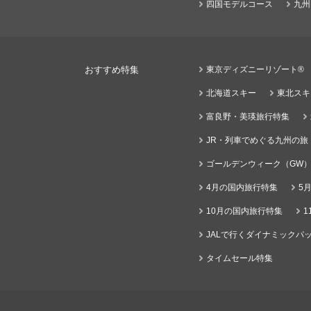
四国モデルコース
九州
おすすめ特集
東京ディズニーリゾート®
北海道スキー
東北スキ
富良野・美瑛旅行特集
JR・列車でめぐる九州の旅
ゴールデンウィーク（GW
4月の国内旅行特集
5
10月の国内旅行特集
1
JALで行くダイナミックパッ
タイムセール特集