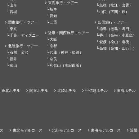
東海旅行・ツアー
山形
島根（松江・出雲）
岐阜
宮城
山口（下関・萩）
愛知
関東旅行・ツアー
三重
四国旅行・ツアー
東京
徳島（徳島・鳴門）
近畿・関西旅行・ツアー
千葉・ディズニー
香川（高松・小豆島）
大阪
愛媛（松山・道後）
北陸旅行・ツアー
京都
高知（高知・四万十）
石川・金沢
兵庫（神戸・姫路）
福井
奈良
富山
和歌山（南紀白浜）
東北ホテル
関東ホテル
北陸ホテル
甲信越ホテル
東海ホテル
ス
東北モデルコース
北陸モデルコース
東海モデルコース
近畿