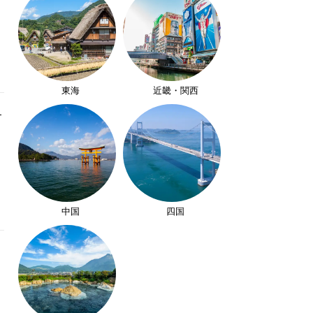
東海
近畿・関西
・
中国
四国