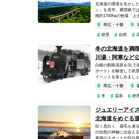
北海道の環境を生かした
ン」を見学。層雲峡で
積約1700haの牧場「
帯広・十勝
絶景
自然
冬の北海道を満喫
川湯・阿寒など公
白銀の釧路湿原をSLで
ポート）を駆使して絶
イベントを楽しみましょ
帯広・十勝
冬
温泉
絶
ジュエリーアイス
北海道をめぐる道
吐く息白く、眉毛も凍
の自然の神秘に出会え
奇跡のスポットが目白押