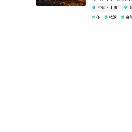
帯広・十勝
冬
絶景
自