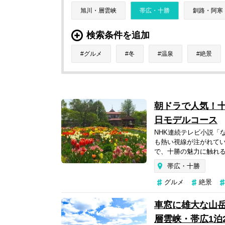
旭川・層雲峡
帯広・十勝
釧路・阿寒
検索条件を追加
グルメ
冬
温泉
絶景
朝ドラで人気！十
日モデルコース
NHK連続テレビ小説「
も熱い視線が注がれて
で、十勝の魅力に触れる
帯広・十勝
グルメ
絶景
車窓に雄大な山
層雲峡・帯広1泊