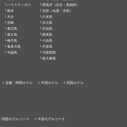
ハウステンボス
西海岸（読谷・恩納村）
熊本
北部（名護・本部）
大分
久米島
宮崎
宮古島
鹿児島
石垣島
屋久島
西表島
種子島
小浜島
奄美大島
竹富島
与論島
与那国島
南大東島
近畿・関西ホテル
中国ホテル
四国ホテル
・関西モデルコース
中国モデルコース