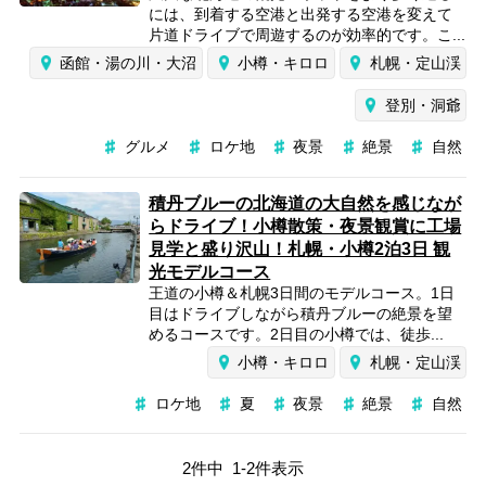
には、到着する空港と出発する空港を変えて
片道ドライブで周遊するのが効率的です。こ...
函館・湯の川・大沼
小樽・キロロ
札幌・定山渓
登別・洞爺
グルメ
ロケ地
夜景
絶景
自然
積丹ブルーの北海道の大自然を感じなが
らドライブ！小樽散策・夜景観賞に工場
見学と盛り沢山！札幌・小樽2泊3日 観
光モデルコース
王道の小樽＆札幌3日間のモデルコース。1日
目はドライブしながら積丹ブルーの絶景を望
めるコースです。2日目の小樽では、徒歩...
小樽・キロロ
札幌・定山渓
ロケ地
夏
夜景
絶景
自然
2
件中
1
-
2
件表示