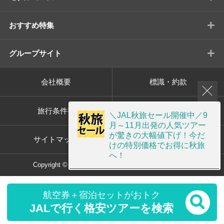
+
おすすめ特集
+
グループサイト
会社概要
標識・約款
旅行条件書
プライバシーポリシー
＼JAL秋旅セール開催中／9
月～11月出発の人気ツアー
が驚きの大幅値下げ！今だ
サイトマップ
画面共有サポート
けの特別価格でお得に秋旅
へ！
Copyright © ORION TOUR Co.,Ltd. All rights reserved.
航空券＋宿泊セットがおトク
JALで行く格安ツアーを検索