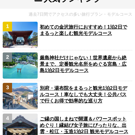
過去7日間でアクセスの多い旅行プラン・モデルコース
初めての金沢旅行におすすめ！1泊2日で
まるっと楽しむ観光モデルコース
厳島神社だけじゃない！世界遺産から絶
景まで、定番観光名所をめぐる宮島・広
島1泊2日モデルコース
別府・湯布院をまるっと観光1泊2日モデ
ルコース！車なしでも大丈夫！公共バス
で行くお得で効率的な巡り方
ご縁の国しまねで開運＆パワースポット
めぐり！縁結び女子旅にぴったりな、出
雲・松江・玉造1泊2日 観光モデルコース