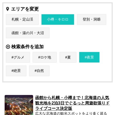
エリアを変更
札幌・定山渓
小樽・キロロ
登別・洞爺
函館・湯の川・大沼
検索条件を追加
グルメ
ロケ地
夏
夜景
絶景
自然
函館から札幌・小樽まで！北海道の人気
観光地を2泊3日でぐるっと周遊欲張りド
ライブコース決定版
広大な北海道の観光スポットをより多く巡る