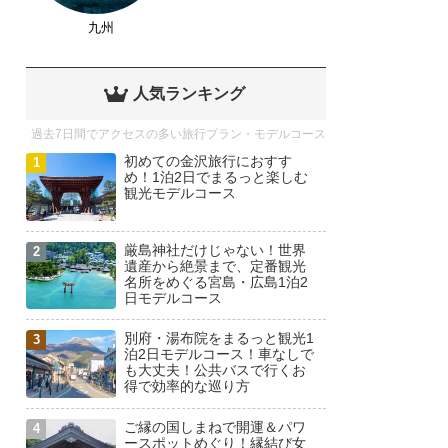
九州
人気ランキング
過去7日間でアクセスの多い旅行プラン・モデルコース
初めての金沢旅行におすす
め！1泊2日でまるっと楽しむ
観光モデルコース
厳島神社だけじゃない！世界
遺産から絶景まで、定番観光
名所をめぐる宮島・広島1泊2
日モデルコース
別府・湯布院をまるっと観光1
泊2日モデルコース！車なしで
も大丈夫！公共バスで行くお
得で効率的な巡り方
ご縁の国しまねで開運＆パワ
ースポットめぐり！縁結び女