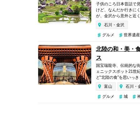
子供のころ日本昔話で
けど、なんだか行きに
が、金沢から意外と近く
石川・金沢
グルメ
世界遺産
北陸の和・美・食
ス
国宝瑞龍寺、伝統的な街
ェニックスポット21世
ど“北陸の食”を思いっ
富山
石川・
グルメ
城