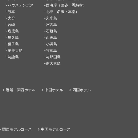
ハウステンボス
西海岸（読谷・恩納村）
熊本
北部（名護・本部）
大分
久米島
宮崎
宮古島
鹿児島
石垣島
屋久島
西表島
種子島
小浜島
奄美大島
竹富島
与論島
与那国島
南大東島
近畿・関西ホテル
中国ホテル
四国ホテル
・関西モデルコース
中国モデルコース