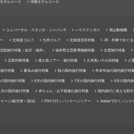
モデルコース
沖縄モデルコース
ユニバーサル・スタジオ・ジャパン®
ハウステンボス
旭山動物園
ー
北海道ゴルフ
九州ゴルフ
北海道流氷特集
JR・列車でめぐ
北陸旅行特集（金沢・福井）
福井県立恐竜博物館特集
出雲旅行特集
五島列島特集
屋久島ツアー・旅行特集
久米島ハテの浜特集
八
）旅行特集
夏休み旅行特集
秋の国内旅行特集
年末年始の国内旅行特
月の国内旅行特集
6月の国内旅行特集
7月の国内旅行特集
8月の国内
1月の国内旅行特集
赤ちゃん・お子様連れ旅行特集
国内旅行に使える割引
ケージ(航空券＋宿泊)
FDAで行くパッケージツアー
Jetstarで行くパッ