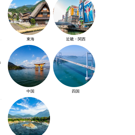
東海
近畿・関西
ジ
中国
四国