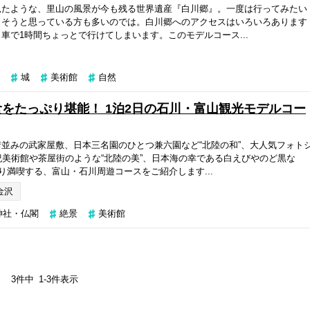
見たような、里山の風景が今も残る世界遺産『白川郷』。一度は行ってみたい
くそうと思っている方も多いのでは。白川郷へのアクセスはいろいろあります
車で1時間ちょっとで行けてしまいます。このモデルコース...
城
美術館
自然
をたっぷり堪能！ 1泊2日の石川・富山観光モデルコー
並みの武家屋敷、日本三名園のひとつ兼六園など“北陸の和”、大人気フォト
紀美術館や茶屋街のような“北陸の美”、日本海の幸である白えびやのど黒な
きり満喫する、富山・石川周遊コースをご紹介します...
金沢
神社・仏閣
絶景
美術館
3
件中
1
-
3
件表示