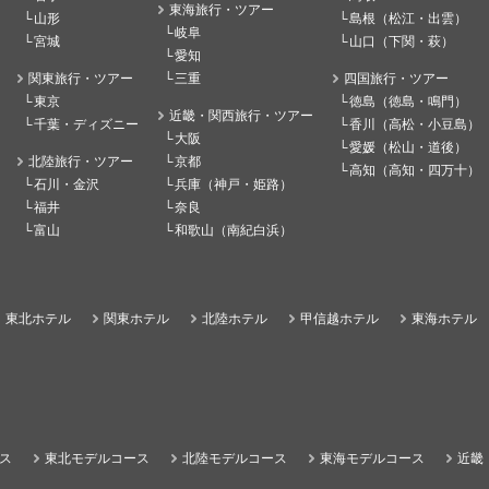
東海旅行・ツアー
山形
島根（松江・出雲）
岐阜
宮城
山口（下関・萩）
愛知
関東旅行・ツアー
三重
四国旅行・ツアー
東京
徳島（徳島・鳴門）
近畿・関西旅行・ツアー
千葉・ディズニー
香川（高松・小豆島）
大阪
愛媛（松山・道後）
北陸旅行・ツアー
京都
高知（高知・四万十）
石川・金沢
兵庫（神戸・姫路）
福井
奈良
富山
和歌山（南紀白浜）
東北ホテル
関東ホテル
北陸ホテル
甲信越ホテル
東海ホテル
ス
東北モデルコース
北陸モデルコース
東海モデルコース
近畿