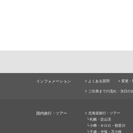
インフォメーション
よくある質問
変更・
ご出発までの流れ・当日の
国内旅行・ツアー
北海道旅行・ツアー
札幌・定山渓
小樽・キロロ・朝里川
千歳・夕張・苫小牧