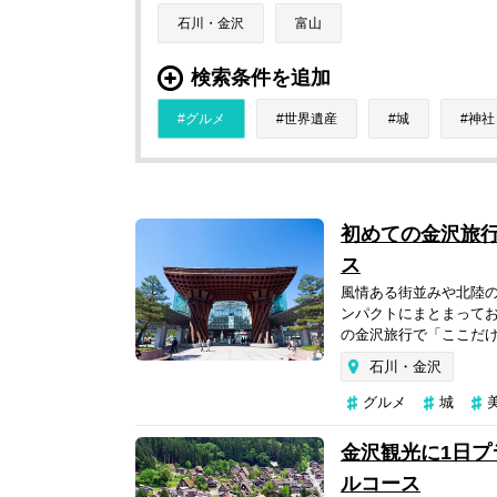
石川・金沢
富山
検索条件を追加
グルメ
世界遺産
城
神社
初めての金沢旅行
ス
風情ある街並みや北陸
ンパクトにまとまって
の金沢旅行で「ここだけ
石川・金沢
グルメ
城
金沢観光に1日プ
ルコース