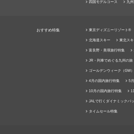
四国モデルコース
九州
おすすめ特集
東京ディズニーリゾート®
北海道スキー
東北スキ
富良野・美瑛旅行特集
JR・列車でめぐる九州の旅
ゴールデンウィーク（GW
4月の国内旅行特集
5
10月の国内旅行特集
1
JALで行くダイナミックパッ
タイムセール特集