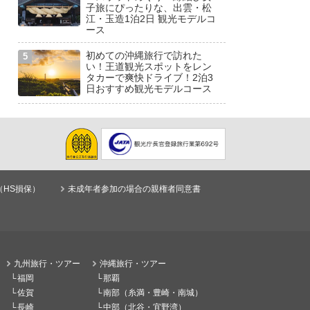
子旅にぴったりな、出雲・松
江・玉造1泊2日 観光モデルコ
ース
初めての沖縄旅行で訪れた
い！王道観光スポットをレン
タカーで爽快ドライブ！2泊3
日おすすめ観光モデルコース
（HS損保）
未成年者参加の場合の親権者同意書
九州旅行・ツアー
沖縄旅行・ツアー
福岡
那覇
佐賀
南部（糸満・豊崎・南城）
長崎
中部（北谷・宜野湾）