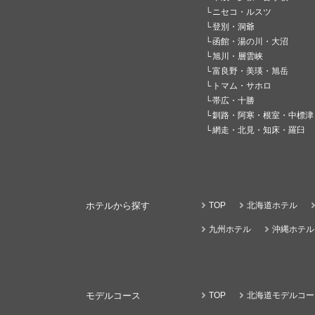
ニセコ・ルスツ
登別・洞爺
函館・湯の川・大沼
旭川・層雲峡
富良野・美瑛・旭岳
トマム・サホロ
帯広・十勝
釧路・阿寒・根室・中標津
網走・北見・知床・羅臼
ホテルから探す
TOP
北海道ホテル
九州ホテル
沖縄ホテル
モデルコース
TOP
北海道モデルコー