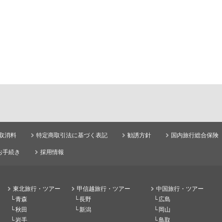
取消料
特定商取引法に基づく表記
勧誘方針
国内旅行総合保険
お手続き
採用情報
東北旅行・ツアー
甲信越旅行・ツアー
中国旅行・ツアー
青森
長野
広島
秋田
新潟
岡山
岩手
鳥取