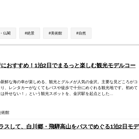
・仏閣
絶景
美術館
自然
におすすめ！1泊2日でまるっと楽しむ観光モデルコー
の新鮮な海の幸が楽しめる、観光とグルメが人気の金沢。主要な見どころがコ
おり、レンタカーがなくてもバスや徒歩で十分にめぐれる観光地です。初めて
は外せない！」という観光スポットを、金沢駅を起点とした...
美術館
ラスして、白川郷・飛騨高山をバスでめぐる1泊2日モデ