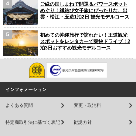
ご縁の国しまねで開運＆パワースポット
めぐり！縁結び女子旅にぴったりな、出
雲・松江・玉造1泊2日 観光モデルコース
初めての沖縄旅行で訪れたい！王道観光
スポットをレンタカーで爽快ドライブ！2
泊3日おすすめ観光モデルコース
インフォメーション
よくある質問
変更・取消料
特定商取引法に基づく表記
勧誘方針