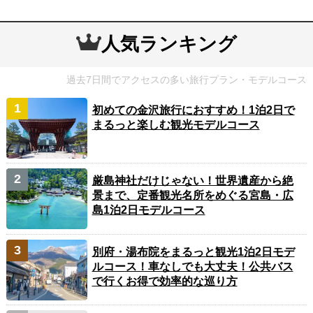
人気ランキング
過去7日間でアクセスの多い旅行プラン・モデルコース
初めての金沢旅行におすすめ！1泊2日で
まるっと楽しむ観光モデルコース
厳島神社だけじゃない！世界遺産から絶
景まで、定番観光名所をめぐる宮島・広
島1泊2日モデルコース
別府・湯布院をまるっと観光1泊2日モデ
ルコース！車なしでも大丈夫！公共バス
で行くお得で効率的な巡り方