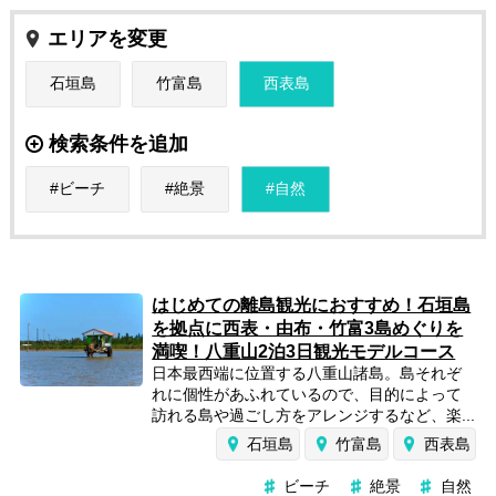
エリアを変更
石垣島
竹富島
西表島
検索条件を追加
ビーチ
絶景
自然
はじめての離島観光におすすめ！石垣島
を拠点に西表・由布・竹富3島めぐりを
満喫！八重山2泊3日観光モデルコース
日本最西端に位置する八重山諸島。島それぞ
れに個性があふれているので、目的によって
訪れる島や過ごし方をアレンジするなど、楽...
石垣島
竹富島
西表島
ビーチ
絶景
自然