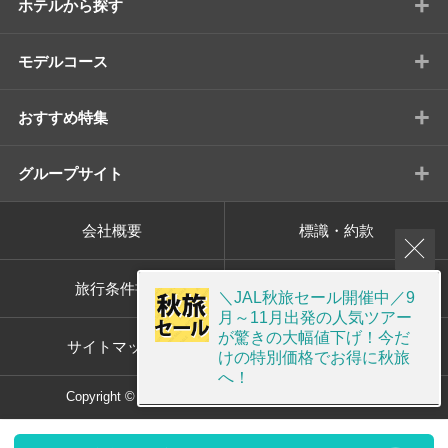
+
ホテルから探す
+
モデルコース
+
おすすめ特集
+
グループサイト
会社概要
標識・約款
旅行条件書
プライバシーポリシー
＼JAL秋旅セール開催中／9
月～11月出発の人気ツアー
が驚きの大幅値下げ！今だ
サイトマップ
画面共有サポート
けの特別価格でお得に秋旅
へ！
Copyright © ORION TOUR Co.,Ltd. All rights reserved.