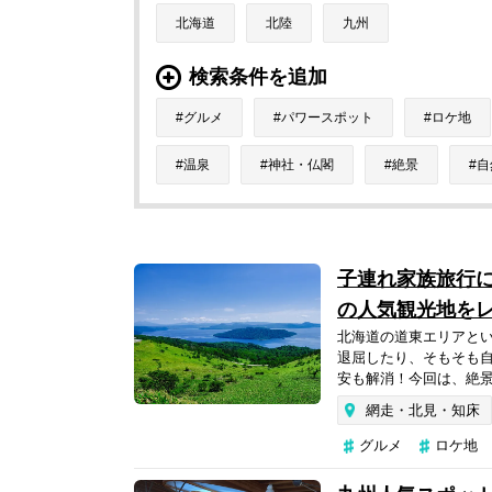
北海道
北陸
九州
検索条件を追加
グルメ
パワースポット
ロケ地
温泉
神社・仏閣
絶景
自
子連れ家族旅行に
の人気観光地を
北海道の道東エリアと
退屈したり、そもそも
安も解消！今回は、絶景
網走・北見・知床
グルメ
ロケ地