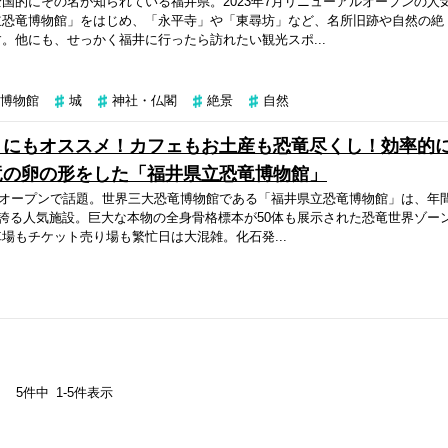
国的にその名が知られている福井県。2023年7月リニューアルオープンの人
立恐竜博物館」をはじめ、「永平寺」や「東尋坊」など、名所旧跡や自然の絶
。他にも、せっかく福井に行ったら訪れたい観光スポ...
博物館
城
神社・仏閣
絶景
自然
トにもオススメ！カフェもお土産も恐竜尽くし！効率的
竜の卵の形をした「福井県立恐竜博物館」
アルオープンで話題。世界三大恐竜博物館である「福井県立恐竜博物館」は、年
を誇る人気施設。巨大な本物の全身骨格標本が50体も展示された恐竜世界ゾー
場もチケット売り場も繁忙日は大混雑。化石発...
5
件中
1
-
5
件表示