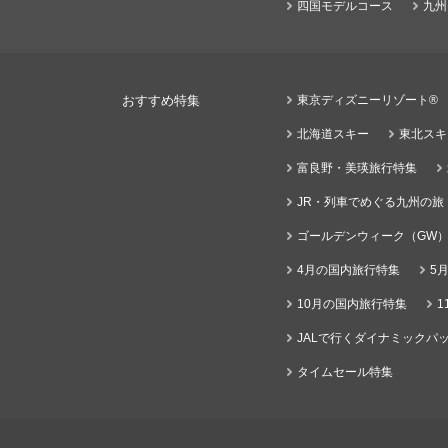
四国モデルコース
九州
おすすめ特集
東京ディズニーリゾート®
北海道スキー
東北スキ
富良野・美瑛旅行特集
JR・列車でめぐる九州の旅
ゴールデンウィーク（GW
4月の国内旅行特集
5
10月の国内旅行特集
1
JALで行くダイナミックパッ
タイムセール特集