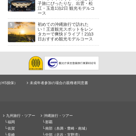
子旅にぴったりな、出雲・松
江・玉造1泊2日 観光モデルコ
ース
初めての沖縄旅行で訪れた
い！王道観光スポットをレン
タカーで爽快ドライブ！2泊3
日おすすめ観光モデルコース
（HS損保）
未成年者参加の場合の親権者同意書
九州旅行・ツアー
沖縄旅行・ツアー
福岡
那覇
佐賀
南部（糸満・豊崎・南城）
長崎
中部（北谷・宜野湾）