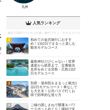
気
九州
人気ランキング
過去7日間でアクセスの多い旅行プラン・モデルコース
に
初めての金沢旅行におすす
め！1泊2日でまるっと楽しむ
観光モデルコース
間
ン
厳島神社だけじゃない！世界
遺産から絶景まで、定番観光
名所をめぐる宮島・広島1泊2
日モデルコース
別府・湯布院をまるっと観光1
泊2日モデルコース！車なしで
も大丈夫！公共バスで行くお
得で効率的な巡り方
ご縁の国しまねで開運＆パワ
ースポットめぐり！縁結び女