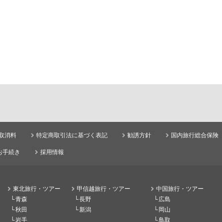
取消料
特定商取引法に基づく表記
勧誘方針
国内旅行総合保険
お手続き
採用情報
東北旅行・ツアー
甲信越旅行・ツアー
中国旅行・ツアー
青森
長野
広島
秋田
新潟
岡山
岩手
鳥取