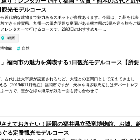
ト巡り！レンタカーで行く福岡・佐賀・熊本の古代と近
日観光モデルコース
から近代的な建物まで魅力あるスポットが多数あります。今回は、九州を代表
体験できる佐賀県、九州一の風光明媚な庭園がある熊本県の3県を巡る旅をご
とレンタカーで行けるコースで、2泊3日のおすすめルー...
福岡
博物館
自然
口」福岡市の魅力を満喫する1日観光モデルコース【所要
市。古代には太宰府が設置されるなど、大陸との玄関口として栄えてきまし
超える（2019年11月現在）福岡市ですが、天神や博多駅周辺にはデパートやフ
ぶ一方で、豊かな緑や海岸が残る一面も持ち合わせて...
押さえておきたい！話題の福井県立恐竜博物館、お城、
めぐる定番観光モデルコース