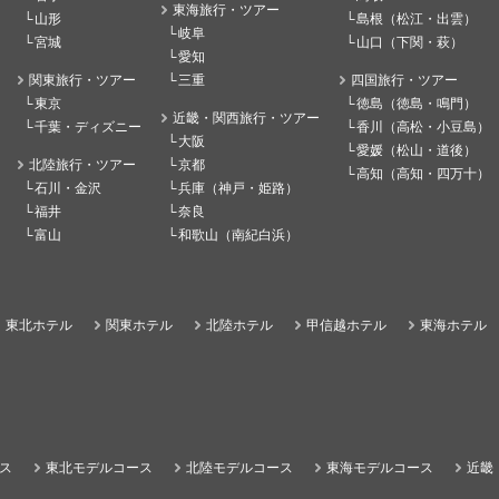
東海旅行・ツアー
山形
島根（松江・出雲）
岐阜
宮城
山口（下関・萩）
愛知
関東旅行・ツアー
三重
四国旅行・ツアー
東京
徳島（徳島・鳴門）
近畿・関西旅行・ツアー
千葉・ディズニー
香川（高松・小豆島）
大阪
愛媛（松山・道後）
北陸旅行・ツアー
京都
高知（高知・四万十）
石川・金沢
兵庫（神戸・姫路）
福井
奈良
富山
和歌山（南紀白浜）
東北ホテル
関東ホテル
北陸ホテル
甲信越ホテル
東海ホテル
ス
東北モデルコース
北陸モデルコース
東海モデルコース
近畿