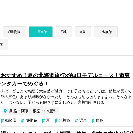
動物園
博物館
城
夏
水族館
然
おすすめ！夏の北海道旅行3泊4日モデルコース！道東
レンタカーでめぐる！
いえば、どこまでも続く大自然が魅力！でも子どもにとっては、移動が長くて
自然の景色にあまり興味がなかったり…そんな心配もありますよね。そんな不
だけじゃない、子どもも飽きずに楽しめる、家族旅行向け3...
釧路・阿寒・根室・中標津
動物園
博物館
夏
水族館
温泉
自然