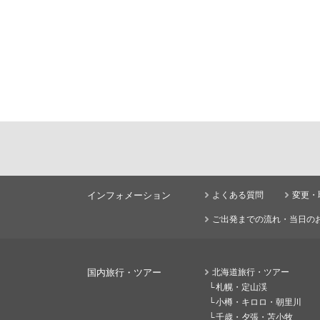
インフォメーション
よくある質問
変更・
ご出発までの流れ・当日の
国内旅行・ツアー
北海道旅行・ツアー
札幌・定山渓
小樽・キロロ・朝里川
千歳・夕張・苫小牧