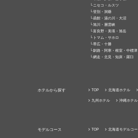
ニセコ・ルスツ
登別・洞爺
函館・湯の川・大沼
旭川・層雲峡
富良野・美瑛・旭岳
トマム・サホロ
帯広・十勝
釧路・阿寒・根室・中標津
網走・北見・知床・羅臼
ホテルから探す
TOP
北海道ホテル
九州ホテル
沖縄ホテル
モデルコース
TOP
北海道モデルコー