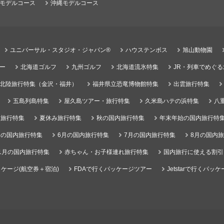
モデルコース
沖縄モデルコース
ユニバーサル・スタジオ・ジャパン®
ハウステンボス
旭山動物園
ー
北海道ゴルフ
九州ゴルフ
北海道流氷特集
JR・列車でめぐ
北陸旅行特集（金沢・福井）
福井県立恐竜博物館特集
出雲旅行特集
五島列島特集
屋久島ツアー・旅行特集
久米島ハテの浜特集
八
）旅行特集
夏休み旅行特集
秋の国内旅行特集
年末年始の国内旅行特
月の国内旅行特集
6月の国内旅行特集
7月の国内旅行特集
8月の国内
1月の国内旅行特集
赤ちゃん・お子様連れ旅行特集
国内旅行に使える割引
ケージ(航空券＋宿泊)
FDAで行くパッケージツアー
Jetstarで行くパッ