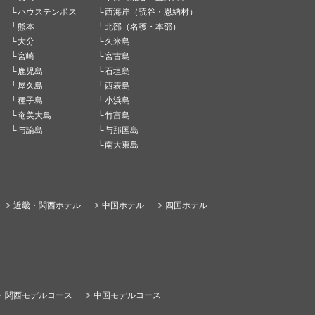
ハウステンボス
西海岸（読谷・恩納村）
熊本
北部（名護・本部）
大分
久米島
宮崎
宮古島
鹿児島
石垣島
屋久島
西表島
種子島
小浜島
奄美大島
竹富島
与論島
与那国島
南大東島
近畿・関西ホテル
中国ホテル
四国ホテル
・関西モデルコース
中国モデルコース