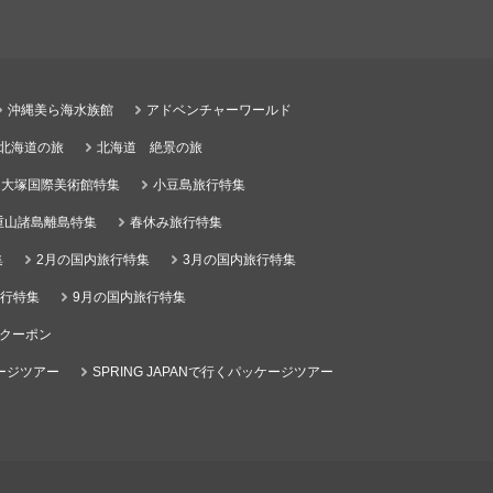
沖縄美ら海水族館
アドベンチャーワールド
る北海道の旅
北海道 絶景の旅
大塚国際美術館特集
小豆島旅行特集
重山諸島離島特集
春休み旅行特集
集
2月の国内旅行特集
3月の国内旅行特集
旅行特集
9月の国内旅行特集
クーポン
ケージツアー
SPRING JAPANで行くパッケージツアー