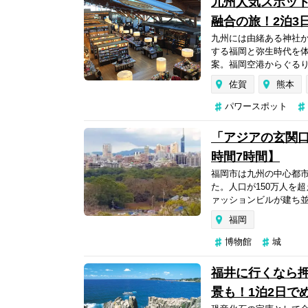
九州人気スポッ
融合の旅！2泊3
九州には由緒ある神社
する福岡と弥生時代を
案。福岡空港からぐるり
佐賀
熊本
パワースポット
「アジアの玄関
時間7時間】
福岡市は九州の中心都
た。人口が150万人を
ァッションビルが建ち並
福岡
博物館
城
福井に行くなら
景も！1泊2日で