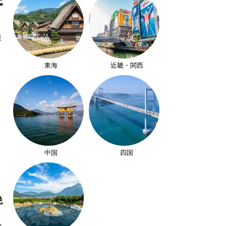
代
提
東海
近畿・関西
中国
四国
絶