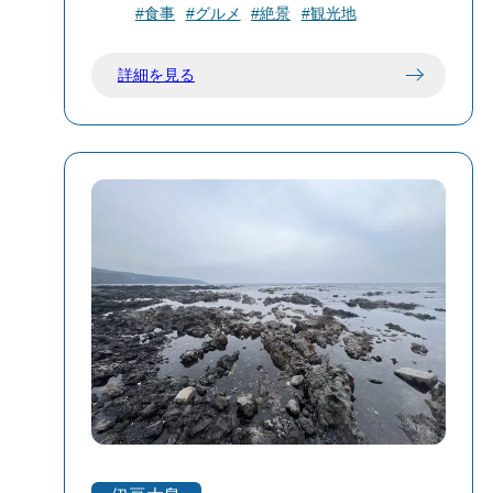
#食事
#グルメ
#絶景
#観光地
「ゲッサン」にて連載中の「これ描いて
ポイント。しかも入園無料なので、ふら
死ね」が待望の TVアニメ化‼ 東京都の島
っと立ち寄るにもぴったり。 年を重ねる
詳細を見る
しょ・伊豆王島に住む高校 1 年生の安海
ごとに、この場所の良さがじわじわと染
相。漫画を読むのが大好きな彼女は、と
みてくる気がします。都会の喧騒を忘れ
ある出来事がきっかけで漫画を“つくる”こ
て、ゆっくりと「島の休日」を楽しみた
とを意識し始める……少女が踏み出す漫
いなら、ぜひこの都立大島公園を旅のプ
画創りの道は、果たして!? 知っているよ
ランに組み込んでみてください。
うで知らない漫画創作の世界。作品を生
み出す苦しみも歓びも余さず詰め込んだ
漫画浪漫成長譚!!!漫画を愛する全ての人に
届けッ‼︎ 【舞台について】 『これ描いて
死ね』の主な舞台は、東京都の伊豆諸島
にある伊豆大島（作中表記：伊豆王島）
です。原作者・とよ田みのる氏の出身地
であり、波浮港（はぶみなと）や三原
山、岡田港など、豊かな自然とノスタル
ジックな風景が作中に数多く描かれてい