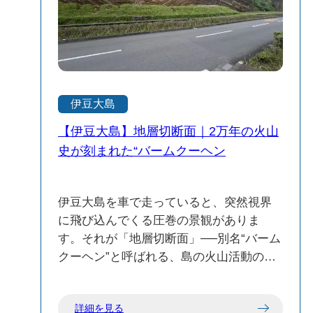
喫してみてください。
伊豆大島
【伊豆大島】地層切断面｜2万年の火山
史が刻まれた“バームクーヘン
伊豆大島を車で走っていると、突然視界
に飛び込んでくる圧巻の景観がありま
す。それが「地層切断面」──別名“バーム
クーヘン”と呼ばれる、島の火山活動の歴
史を物語る巨大な地層です。 この断面
は、約2万年という長い年月にわたって繰
詳細を見る
り返された火山の噴火により積み重なっ