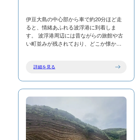
れど、こののんびりした日常にただ寄り
気のフォトスポットとして知られている
添う、この時間が欲しくて、私は何度も
けれど、元々はかつて島の子どもたちが
伊豆大島の中心部から車で約20分ほど走
この島に帰ってきてしまうのだ。 すっか
保育園へ通うための「安全な近道」とし
ると、情緒あふれる波浮港に到着しま
りフラミンゴに心を奪われたまま、私は
て、山を切り開いて作られた階段道なの
す。 波浮港周辺には昔ながらの旅館や古
またゆっくりと、火山の上の動物園を歩
だそうだ。 かつて誰かの生活を守るため
い町並みが残されており、どこか懐かし
き出す。
に作られた泥臭い営みが、時を経て、自
さを感じられる素敵なエリアです。個人
然の力と融合し、こんなにも神秘的な景
的にもとても気に入った場所のひとつで
色に化ける。 人間の歴史と、島の自然が
詳細を見る
した。 ただし、飲食店の数はそれほど多
がっちり握手してできた、奇跡みたいな
くないため、お食事の予定がある方は事
この空間。 都会の目まぐるしいスピード
前に営業状況などを確認しておくことを
感に、知らず知らずのうちに強張ってい
おすすめします。 また、島内の移動は公
た心が、このしっとりとした静けさの中
共交通機関だけでは少し不便に感じるこ
でゆっくりとほどけていく。 変わらない
ともあるため、波浮港を訪れる際はレン
島のエネルギーを十分にチャージして、
タカーを利用すると、より快適に観光を
深呼吸をひとつ。 さあ、次はどこへ行こ
お楽しみいただけます。ぜひ伊豆大島の
うか。
魅力あふれる景色と歴史ある町並みを満