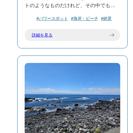
トのようなものだけれど、その中でも私
が「ここには確実に何かがいる」と、来
#パワースポット
#海岸・ビーチ
#絶景
るたびに畏敬の念を抱く場所がある。 そ
れが、東側の洋上にぽつんと浮かぶ奇
詳細を見る
岩、「筆島（ふでしま）」だ。 展望台か
ら海を見下ろすと、海岸線から100メート
ルほど沖合に、その名の通り「筆の穂
先」のような形をした岩が、青い海を突
き破るようにそびえ立っている。 一見す
ると、ただの不思議な形をした岩。 けれ
ど、この岩のバックグラウンドを知る
と、見え方がガラリと変わる。 「これ、
大島（三原山）よりもずーっと先輩なん
だよね……」 伊豆大島といえば三原山が
有名だけれど、実は大島には昔、3つの火
山があった。 その中で最も古いのが、240
万年前から数十万年前ころに活動してい