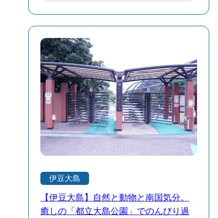
だな……」 まるでお椀のように丸く、深
くえぐられた入江。 実はここ、もともと
は火口湖だった場所だ。それを削って海
と繋げ、港にしたという。 高台から見下
ろすと、その独特な地形がよくわかる。
自然のダイナミズムと、人間の執念が作
り上げた、まさに天然の良港。 見晴台の
片隅には、昭和の名曲「アンコ椿は恋の
花」の歌碑がひっそりと佇み、潮風に吹
かれている。観光地らしい情緒が、また
心地いい。 そして、港をじっと見下ろす
ように立っているのが、一つの銅像。
「秋廣平六（あきひろへいろく）翁之
像」。 何度もここへ来ているうちに、私
伊豆大島
も少し島の歴史に詳しくなった。 江戸時
代の寛政2年、この島にやってきた平六
【伊豆大島】自然と動物と南国気分。
は、わずかに海へ通じていた「波浮の
癒しの「都立大島公園」でのんびり過