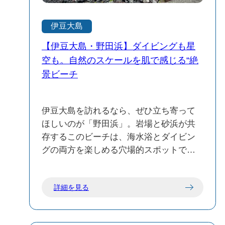
た「筆島火山」。当時は標高1,000メート
ル級の巨大な山だったと推定されてい
伊豆大島
る。 じゃあ、なぜ今はこの岩だけなの
か。 実はこの筆島、火山そのものではな
【伊豆大島・野田浜】ダイビングも星
く、「マグマの通り道（火道）」だった
空も。自然のスケールを肌で感じる“絶
場所なのだ。 火山活動を終えたあと、何
景ビーチ
十万年という気の遠くなるような年月を
かけて、太平洋の激しい荒波と雨風に山
全体が削り取られていった。その結果、
伊豆大島を訪れるなら、ぜひ立ち寄って
火道にあったひときわ硬い岩（火道角礫
ほしいのが「野田浜」。岩場と砂浜が共
岩）の残骸だけが、侵食に耐えて海中に
存するこのビーチは、海水浴とダイビン
取り残された。それが、この筆島の正
グの両方を楽しめる穴場的スポットで
体。 どんなに激しい白波が打ち寄せて
す。 夏場は観光客で賑わい、海水浴シー
も、一歩も引かずに毅然と立ち続ける
ズンの中心地のひとつ。目の前に広がる
詳細を見る
姿。 昔の人がここに「神の宿る場所」を
遠浅の海では、ファミリーはもちろん、
見出し、崇めてきたのも、理屈抜きで深
シュノーケリングや素潜りを楽しむ人の
く納得してしまう。 視線を海岸線のほう
姿も多く見かけます。特におすすめした