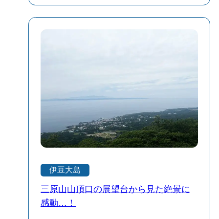
入園無料なのも嬉しいポイント◎のんび
りお散歩気分で歩けるし、緑も多くて気
持ちいい。 「島で動物園ってどうなんだ
ろ？」と思ってる方は是非訪れてほし
い！完全に癒しスポットです。伊豆大島
旅の合間に、ちょっとほっこりしたい方
におすすめです🌿
伊豆大島
三原山山頂口の展望台から見た絶景に
感動…！