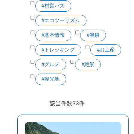
#村営バス
#エコツーリズム
#基本情報
#温泉
#トレッキング
#お土産
#グルメ
#絶景
#観光地
該当件数
33
件