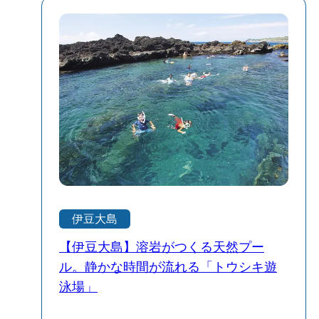
へ移すと、標高約300メートルにも及ぶ
いのが、沖にある海底アーチ。溶岩が流
荒々しい海食崖（かいしょくがい）がそ
れ込んで自然にできたアーチ状の地形
びえ立っている。 よく見ると、赤茶けた
で、ここには多くの魚が集まっており、
地層を上下に真っ二つに貫く、灰色の筋
ダイバーにとっては名物スポットになっ
が何本も走っているのがわかる。 あれは
ています。 ビーチの正面に見える小高い
「岩脈（dike）」。 かつて地下からマグ
岬「乳ヶ崎」は、古火山の名残で、地質
マが地面を割りながら上昇し、そのまま
ファンにとっても見応えのある景観。自
地中で冷えて固まった、まさに「マグマ
然が作り出したダイナミックな風景に、
の足跡」だ。この海岸には、そんな岩脈
ただただ圧倒されます。 そして何より感
が50枚以上も露出している。 剥き出しに
動したのが、夜の野田浜。日が沈んだ後
なった地球の骨組みを前に、圧倒され
は、周囲に明かりがほとんどなく、聞こ
る。 都会にいると、せいぜい「今週の予
えるのは波の音だけ。空を見上げれば、
伊豆大島
定」とか「今月の締め切り」なんていう
まさに天然のプラネタリウム。星好きな
短い時間軸の中で一喜一憂して生きてい
ら、ここだけのために来島する価値があ
【伊豆大島】溶岩がつくる天然プー
るけれど、ここに立つと「数十万年」と
ると思います。 自然の中で過ごす時間
ル。静かな時間が流れる「トウシキ遊
いう地球のスケールに頭をガツンと殴ら
は、日常を忘れてリセットするには最
泳場」
れる。 私の悩みなんて、この波のひと飛
高。伊豆大島らしい雄大な自然を満喫で