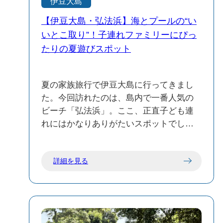
伊豆大島
ます まだまだ、アニメは始まったばかり
【伊豆大島・弘法浜】海とプールの“い
ですがPVで出てきたところを紹介してい
きます。 ①波浮港見晴らし台 所在地： 〒
いとこ取り”！子連れファミリーにぴっ
100-0211 東京都大島町差木地 波浮港を一
たりの夏遊びスポット
望できる高台の展望スポットである。湾
の曲線と町並みの広がりを俯瞰できる場
夏の家族旅行で伊豆大島に行ってきまし
所で、アニメでは赤福の家の前として描
た。今回訪れたのは、島内で一番人気の
かれている。 ②波浮港 所在地：〒100-
ビーチ「弘法浜」。ここ、正直子ども連
0212 東京都大島町波浮港８−４ 安海相が
れにはかなりありがたいスポットでし
登校途中に『ロボ太とポコ太』を読み、
た。 我が家には5歳と2歳の子どもがいる
手島先生に指導を受けるシーンなど、物
んですが、「まだ海はちょっと怖いか
語を通して幾度も登場する港です。ノス
詳細を見る
も…」という小さな子でも楽しめるの
タルジックな漁港の佇まいで古くから文
が、このエリアの魅力。弘法浜のすぐそ
化人や画家にも愛され、楽曲にも歌われ
ばには、「サンセットプール」という無
てきた場所。また、港湾からは運が良い
料のプール施設があるんです。 このプー
と海亀も見れるかも！夕方に見れること
ル、流れるプールやスライダーがあっ
多いそうです。 ③HavCafeの近くの街並