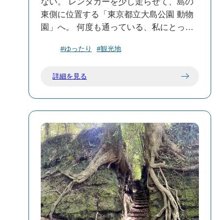
ファミリーには本当にちょうどいいスポ
はここでおやつ休憩でホッと一息🌟スタ
ない。 レンタカーを少し走らせて、島の
ットだと思いました。次はキャンプとセ
ッフおすすめは“羽根付たい焼き”大納言つ
東側に位置する「東京都立大島公園 動物
ットで訪れたい場所のひとつです！
ぶあんをいただきました😻 ⑥岡田港 安海
園」へ。 何度も通っている、私にとって
相がコミティア参加のために乗船する際
の隠れた「癒やしスポット」だ。 ここ
#ゆったり
#観光地
に登場する港である。元町港と共に島の
は、都会にあるような一般的な動物園と
玄関口のひとつであり、島外の交通の拠
は一線を画している。 一歩足を踏み入れ
詳細を見る
点となっている。リニューアルされて間
れば、そこは火山の島・大島。 ゴツゴツ
もない岡田港。お土産などもこちらで買
とした黒い溶岩の地形をそのままダイナ
えます。 どの場所も天候に恵まれて最高
ミックに活かした園内で、動物たちが驚
の写真を撮ることが出来ました。 これか
くほど のんびりと暮らしている。 檻の中
ら先毎週放送されるアニメ『これ描いて
に閉じ込められているというよりは、島
死ね』を見るのがより一層楽しみになり
の自然に彼らが溶け込んでいるような、
ました。 是非皆さんも聖地巡りしてみて
地球の息吹を感じる空間なのだ。 私のこ
ください。
こでの一番のお目当ては、日本屈指のス
ケールを誇る巨大な「フライングケー
ジ」。 「フライングケージ」 約
53m×42m、高さは13mという圧倒的な大
きさを誇る巨大な鳥かご。 その中に池や