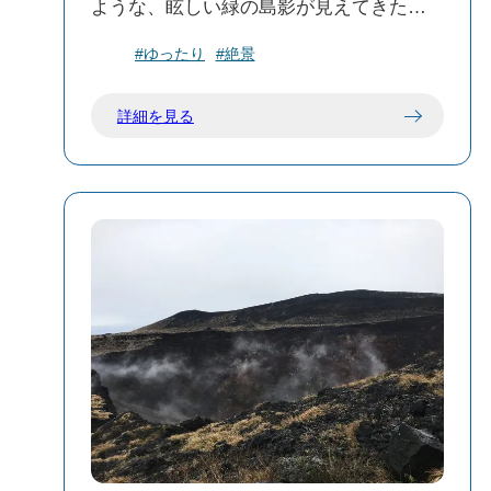
ような、眩しい緑の島影が見えてきた。
午前10時ちょうど、伊豆大島の岡田（お
#ゆったり
#絶景
かた）港に到着！ 船の扉が開いた瞬間、
優しくて濃い潮の香りと、すこし湿り気
詳細を見る
を含んだ温かい海風が全身を包み込む。
「はぁ……島に来たなぁ……」 思わず深
呼吸。東京からたったの2時間弱なのに、
空気の濃度が全然違う。一瞬で日常のス
イッチがオフになるのがわかる。 周りの
人たちは、すぐに元町行きのバスやレン
タカーの送迎に乗り込んでいくけれど、
私はあえてその波から一歩外れて、岡田
港のまわりをのんびりお散歩してみるこ
とにした。 島で一番賑やかな元町港の、
あのひらけた明るい雰囲気も大好き。 で
も、この岡田港周辺の、どこかキュンと
するノスタルジックな佇まいもすごく素