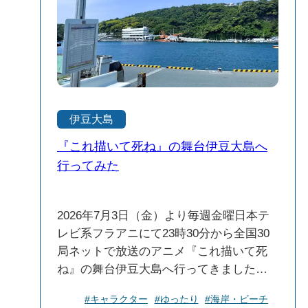
全身に浴びる。 よし、チャージ完了。 そ
オキツネザル、さらにはのんびり歩くゾ
れじゃあ、そろそろあのノスタルジック
ウガメまで出迎えてくれます。動物好き
な波浮の港町を散歩しに行こうか。
の子どもはもちろん、大人も思わずカメ
ラを向けてしまうはず。 個人的には、植
物園のトロピカルな雰囲気も捨てがた
い。南国特有の樹木や草花に囲まれて歩
くと、まるで沖縄や東南アジアに来たよ
伊豆大島
うな錯覚を覚えます。そんな非日常感
を、都内から船でわずか数時間の場所で
『これ描いて死ね』の舞台伊豆大島へ
体験できるのは贅沢そのもの。 そして、
行ってみた
園内にはキャンプ場「海のふるさと村」
もあり、アウトドア派にはたまらないス
2026年7月3日（金）より毎週金曜日本テ
ポットです。自然の中でテントを張っ
レビ系フラアニにて23時30分から全国30
て、夜は満天の星を眺めながら焚き火
局ネットで放送のアニメ『これ描いて死
――そんな時間の過ごし方も大島ならで
ね』の舞台伊豆大島へ行ってきました。
は。 アクセスも便利で、大島一周道路
【作品について】 マンガ大賞 2023 大賞
（都道208号線）沿いに位置しており、車
#キャラクター
#ゆったり
#海岸・ビーチ
受賞!! 第70回小学館漫画賞受賞!!小学館
でもバスでも立ち寄りやすいのが嬉しい