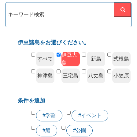
伊豆諸島をお選びください。
伊豆大
すべて
新島
式根島
島
神津島
三宅島
八丈島
小笠原
条件を追加
#学割
#イベント
#船
#公園