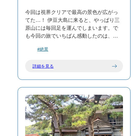
今回は視界クリアで最高の景色が広がっ
てた…！ 伊豆大島に来ると、やっぱり三
原山には毎回足を運んでしまいます。で
も今回の旅でいちばん感動したのは、山
頂口駐車場にある展望台から見た海の景
#絶景
色でした。 三原山の荒々しい山肌も迫力
があって好きだけど、それ以上に、展望
詳細を見る
台から見下ろす大海原に思わず声が出ち
ゃうほど。目の前に広がるのは、ただた
だ真っ青な海と空。潮風が心地よくて、
深呼吸したら、胸の奥までスーッと空気
が入ってくる感じ。 実は、前に来たとき
はガス（霧）がかかっていて、景色はま
ったく見えず…「残念だったなぁ」と思
いながら帰ったんです。でも今回は、そ
のリベンジを果たせたような気分。あの