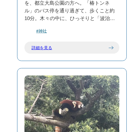
を、都立大島公園の方へ。「椿トンネ
ル」のバス停を通り過ぎて、歩くこと約
10分。木々の中に、ひっそりと「波治加
麻神社（はじかまじんじゃ）」の看板が
#神社
現れます。 ここからが、ちょっと特別な
時間のはじまり。参道を進んでいくと、
詳細を見る
両側には空に向かってまっすぐ伸びる杉
の大木たち。その間を通ると、まるで森
の中に抱かれているような、静かで落ち
着いた気持ちになります。 鳥の声と、風
に揺れる葉の音。どこか懐かしくて、ほ
っとするような空気が流れていました。
波治加麻神社は、「日忌様（ひいみさ
ま）」という伝説の舞台でもあります。
昔話の世界に迷い込んだような、ちょっ
ぴり不思議であたたかい場所。 観光地ら
しい派手さはないけれど、だからこそ心