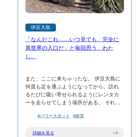
湿地帯、丘陵地帯など、自然の地形がそ
のまま再現されている。 ケージの二重扉
をくぐると、そこはもう完全に鳥たちの
伊豆大島
王国だ。 見上げれば、15種もの色とりど
りの鳥たちが自由に空を舞っている。 水
「なんだこれ……いつ見ても、完全に
面をすいすいと泳ぐカモやオシドリ、運
異世界の入口だ」と毎回思う、わた
が良ければ、日本の天然記念物に指定さ
し。
れている貴重なカラスバトや、美しいク
ジャクが羽を広げる姿にも出会える。 さ
らに、鳥たちの足元にはワラビーやカピ
また、ここに来ちゃったな。 伊豆大島に
バラがコトコトと歩いていて、とにかく
何度も足を運ぶようになってから、訪れ
見どころが盛りだくさんだ。 けれど、私
るたびに吸い寄せられるようにレンタカ
の視線はいつも、ある一角に完全に釘付
ーを走らせてしまう場所がある。 それ
けになってしまう。 そう、「ヨーロッパ
が、「泉津（せんづ）の切通し」だ。 岡
#パワースポット
#絶景
フラミンゴ」のゾーンだ。 気づけばいつ
田港から3km弱。旧道へと車を進め、「高
も、彼らの前で時間を忘れて夢中になっ
い年齢層の観光地巡り」とは一線を画
詳細を見る
ている。 鮮やかなピンクと白のグラデー
す、看板すら出ていない秘密の入り口