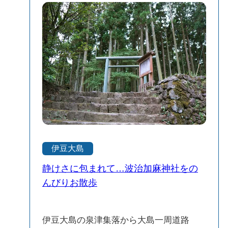
出ませんでした。自然のエネルギーっ
もお肌にいい温泉に浸かっちゃうか。 誰
て、こんなにも強く、美しく、そして少
にも邪魔されない、私だけの島時間がゆ
し怖い。そんな不思議な感情に包まれる
っくり始まっていく。 よし、まずは売店
場所です。 体力に自信がない方でも、ペ
で明日葉（あしたば）のスイーツでもチ
ースをゆっくりにすれば十分楽しめるコ
ェックしてみようかな！ 私の旅ノート：
ースなので、「ちょっと登山してみたい
岡田港（おかたこう）周辺おさんぽ 竹芝
かも…！」という人にはすごくおすすめ
からジェット船で10:00着。午前中の時間
です。 溶岩に覆われた異世界のような風
を有効に使える絶妙なタイミング。 すぐ
景の中を歩いて、最後には絶景の火口。
移動しちゃうのはもったいない！ 港裏の
まさに非日常の大冒険でした！ 🌿※水分
手作りの坂道を歩くだけで、離島らしい
補給を忘れずに！登山の出発前に飲み物
エモい景色に出会える。 ターミナル2階の
伊豆大島
も準備しておくのがマストです◎
売店は綺麗で品揃えも◎。島内にはコン
静けさに包まれて…波治加麻神社をの
ビニがないから、ここで飲み物やおやつ
を調権しておくのがスマートかも。
んびりお散歩
伊豆大島の泉津集落から大島一周道路