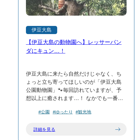
に残る。そんな小さな発見が、旅の思い
出をより深くしてくれました。
伊豆大島
【伊豆大島の動物園へ】レッサーパン
ダにキュン…！
伊豆大島に来たら自然だけじゃなく、ち
ょっと立ち寄ってほしいのが「伊豆大島
公園動物園」🐾毎回訪れていますが、予
想以上に癒されます…！ なかでも一番の
推しはレッサーパンダ💛木の上で丸まっ
#公園
#ゆったり
#観光地
て寝ている姿がとにかく可愛くて、ず〜
っと見ていられる…。たまにチラッとこ
詳細を見る
っちを見てくれるし、その表情がまたた
まらないんです。 小さな動物園だけど、