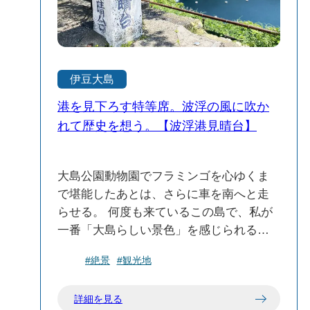
フジャケットを着てシュノーケリングに
挑戦してみました。足がつかない深さで
も、視界いっぱいに広がる海の世界は本
当に感動的でした。 遊泳場から少し離れ
伊豆大島
た場所には**キャンプ場（徒歩約250m）
**もあり、夏にはテント泊を楽しむ人の姿
港を見下ろす特等席。波浮の風に吹か
も見られます。自然の音しかしないこの
れて歴史を想う。【波浮港見晴台】
場所は、静かに海と向き合いたい人にと
って理想的なロケーションです。 派手な
大島公園動物園でフラミンゴを心ゆくま
観光地ではないけれど、大島の自然を素
で堪能したあとは、さらに車を南へと走
直に楽しめるトウシキ海岸。人混みを避
らせる。 何度も来ているこの島で、私が
けてのんびり過ごしたい旅には、ぜひル
一番「大島らしい景色」を感じられる大
ートに組み込んでほしいスポットです。
好きな場所、「波浮港見晴台」だ。 車を
#絶景
#観光地
降りると、目の前にパッと広がる藍色の
海と、山肌に切り込まれた美しい港の全
詳細を見る
景。 「やっぱり、ここからの眺めは格別