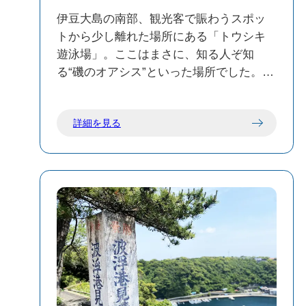
沫（しぶき）にも満たないくらいちっぽ
きる「野田浜」は、昼と夜でまったく違
けなものだ。 「よし、パワーもらった。
う表情を見せてくれる、大人にも刺さる
伊豆大島の南部、観光客で賑わうスポッ
明日からまた、ボチボチがんばるか」 心
名スポットです。
トから少し離れた場所にある「トウシキ
地いい敗北感に似たスッキリした気持ち
遊泳場」。ここはまさに、知る人ぞ知
で、私は車へと戻る。 大島のリピート
る“磯のオアシス”といった場所でした。
旅。こういう自然の凄みにいつでも会え
玄武岩の溶岩にぐるりと囲まれてできた
るから、私はこの島から離れられないの
天然の入り江は、荒波を見事に遮り、波
詳細を見る
だ。
がほとんど立たない穏やかな天然プール
のような空間を作り出しています。海水
の透明度は驚くほど高く、少し顔をつけ
るだけで、色とりどりの魚が泳ぐ様子が
くっきり見えるほど。これだけ澄んだ海
水は、なかなか本土では味わえません。
遊泳場の奥行きは思ったよりもあり、浅
瀬から深みまで幅があるため、小さなお
子さん連れのファミリーは浮き輪やライ
フジャケットの着用がおすすめ。実際、
私も泳ぎには自信がないのですが、ライ