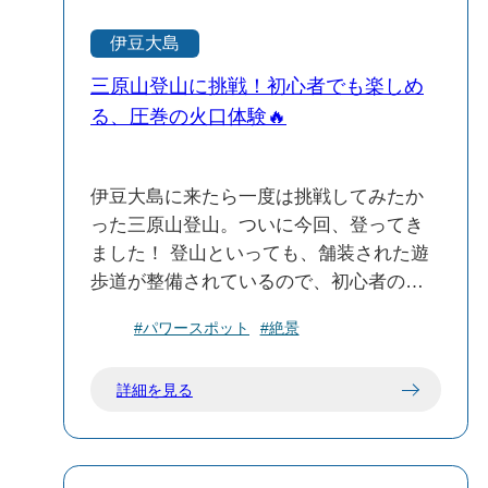
敵だな。 港のすぐ後ろは急な坂道になっ
ていて、昔ながらの可愛いお家や小さな
伊豆大島
お土産屋さんが斜面に寄り添うように並
んでいる。 お気に入りのスニーカーで一
三原山登山に挑戦！初心者でも楽しめ
歩ずつ坂を登って、ふと振り返ると、真
る、圧巻の火口体験🔥
っ青な海と、2019年にできたっていうガ
ラス張りのきれいなターミナルビルが眼
伊豆大島に来たら一度は挑戦してみたか
下に見渡せる。この、ちょっと立体的な
った三原山登山。ついに今回、登ってき
絵の具箱のような街並み、すごく写真に
ました！ 登山といっても、舗装された遊
映える。 飾らない、島のありのままの生
歩道が整備されているので、初心者の私
活の匂い。このさりげない優しさが、今
でも安心。歩いている途中も、辺り一面
の私には何よりの特効薬かもしれない。
#パワースポット
#絶景
に広がる黒くゴツゴツした岩肌が迫力満
坂道を歩いて少し喉が渇いたから、新し
点で、「ここ、本当に日本？」と思うよ
くて開放的なターミナルの2階にある売店
詳細を見る
うな景色の連続。まさに“地球が生きてい
へ。 冷たい飲み物を買って、窓の外のき
る”って感じがしました。 そして…ついに
らきら光る海を眺めながらひと息。 時計
たどり着いた三原山の火口！想像以上の
を見たら、まだ10時半すぎ。 これから三
スケールに圧倒されて、しばらく言葉が
原山の大自然に癒されに行くか、それと