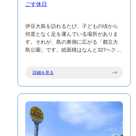
池」に着目した。そして幕府に願い出
ごす休日
て、工事の引受人としてこの港を切り開
いたのだ。 総工費980両、延べ人数12,000
人。重機なんてない時代に、たった5ヶ月
伊豆大島を訪れるたび、子どもの頃から
でこの巨大な土木工事を完了させたとい
何度となく足を運んでいる場所がありま
う。さらにそのまま、この波浮港村の創
す。それが、島の東側に広がる「都立大
設まで成し遂げた。 「平六さん、あなた
島公園」です。総面積はなんと327ヘクタ
がこれを作ってくれたおかげで、今の美
ール。東京ドーム約70個分という広さを
しい波浮があるんだね」 銅像の横顔を見
誇る、まさに大島の自然をギュッと凝縮
詳細を見る
上げながら、心の中でそっと感謝する。
したような公園です。 園内は大きく分け
都会で自分の仕事の小ささに悩んだり、
て3つのエリアに分かれていて、まずおす
先の見えない不安に駆られたりすること
すめしたいのが、椿園。東京ドームの1.5
もあるけれど、200年以上も前にこの過酷
倍というスケールで、シーズンになると
な島で不可能を可能にした男の背中を見
色とりどりの椿が咲き誇り、ほんのりと
ていると、「私もちっぽけなことで悩ん
甘い香りが漂います。続いて向かい側に
でる場合じゃないな」と、妙に背筋が伸
ある動物園。こちらも無料とは思えない
びる。 深く息を吸い込み、港からの風を
ほど充実していて、レッサーパンダやワ