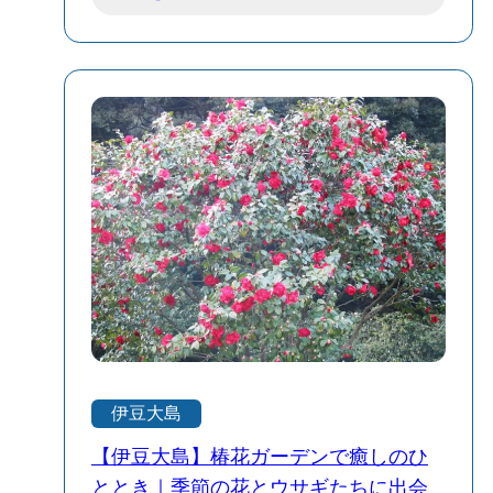
た火山灰やスコリア、火山弾などの噴出
物から成っています。地形の起伏に沿っ
て降り積もった層が、まるで年輪のよう
な縞模様を描いており、まさに自然が作
った“芸術”。 そのスケールも驚きで、高
さおよそ30メートル、長さは600メートル
以上。写真で見るよりも実物は遥かにダ
イナミックで、目の前にすると言葉を失
います。これだけの規模で火山の歴史が
視覚的に確認できる場所は、世界的に見
てもかなり貴重です。 観光ガイドなどで
はよく「車窓から眺めるのが定番」と紹
介されていますが、個人的には車を少し
停めて、ゆっくりとその全貌を眺めるの
伊豆大島
がおすすめ。断層の一層一層に、島の時
間の積み重なりを感じずにはいられませ
【伊豆大島】椿花ガーデンで癒しのひ
ん。 動画や写真に収めるのも良いです
ととき｜季節の花とウサギたちに出会