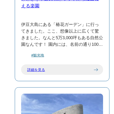
が、現地で“肌で感じる”重みと迫力は、や
える楽園
はりその場に立ってこそ。大島の火山活
動の痕跡を、ただの知識ではなく体感と
して捉えることができる、非常に印象深
伊豆大島にある「椿花ガーデン」に行っ
いスポットです。
てきました。ここ、想像以上に広くて驚
きました。なんと5万3,000坪もある自然公
園なんです！ 園内には、名前の通り100種
類以上の椿が植えられていて、見応え抜
#観光地
群。季節によってはアジサイやシャクナ
ゲ、大島桜なんかも咲いていて、1年を通
詳細を見る
して色とりどりの花が楽しめます。僕が
訪れたときは、ちょうど椿が見頃。自然
に囲まれながらゆったりと散策する時
間、めちゃくちゃ癒されました。 個人的
に一番印象的だったのは「ウサギの
森」。ここではウサギたちが放し飼いに
されていて、直接エサをあげられるんで