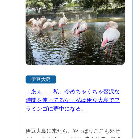
て、夏場は子どもたちで大賑わい。小さ
み ④鵜飼商店（どれを食べても美味しい
い子どもでも安心して遊べる浅めのエリ
が特にコロッケで有名） 揚げ物メニュー
アも用意されているので、うちの下の子
は・・・コロッケ、カレーコロッケ、メ
（2歳）も大喜び。長男はスライダーに何
ンチカツ、ハムカツ、串カツ、特大から
度も挑戦していて、見ているこっちがち
あげ、ひとくちロースカツロースカツ、
ょっとヒヤヒヤするくらい（笑） しか
チキンカツ、ひとくちヒレカツ、ヒレカ
も、このサンセットプール、まだ新しい
ツなどです。 ※定休日もあ
施設で清潔感ばっちり。トイレやシャワ
ります。 揚げたて、サクサクで美味しい
ーも整っていて、親としてはその点もか
です。透明な海を見ながら食べました。
なりポイント高かったです。 プールでた
コロッケやさんの近くに階段があり、安
伊豆大島
っぷり遊んだ後は、弘法浜の海岸へ移動
海相が登校で山登りする（駆け上がる）
して磯遊び。タイミングが良ければ小さ
階段が恐らくこちらです。かなり階段の
「あぁ……私、今めちゃくちゃ贅沢な
な魚やカニも見つかるので、自然体験と
数が多いですが晴れの日の景色は格別で
時間を使ってるな」私は伊豆大島でフ
しても◎。疲れたら近くの海の家でごは
す。 ⑤島京梵天（とうきょうぼんてん）
ラミンゴに夢中になる。
ん休憩もできるので、一日がっつり遊べ
所在地：〒100-0212 東京都大島町波浮
ます。 「海デビューはまだちょっと…」
港6番地 波浮エリアに位置するレトロな
という子や、きょうだいで年齢差がある
建物が特徴的なお店です。聖地巡礼の後
伊豆大島に来たら、やっぱりここも外せ