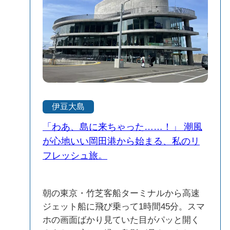
す。人懐っこい子も多くて、大人でも思
わずニヤけてしまうかわいさ。癒し効果
ハンパないです（笑） そして忘れちゃい
けないのが、「富士見の丘」からの眺
め。晴れた日には伊豆半島越しに富士山
がくっきり見えて、まさに絶景！カメラ
好きな方にはたまらないスポットです。
花好き、自然好き、動物好き、みんなに
伊豆大島
オススメしたい癒しスポットでした。
「わあ、島に来ちゃった……！」 潮風
が心地いい岡田港から始まる、私のリ
フレッシュ旅。
朝の東京・竹芝客船ターミナルから高速
ジェット船に飛び乗って1時間45分。スマ
ホの画面ばかり見ていた目がパッと開く