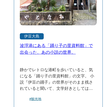
とき見られなかった景色が、目の前いっ
ぱいに広がっていて…まるでごほうびを
もらったみたいでした。 何度来ても、新
しい発見や嬉しい驚きがある伊豆大島。
今回の旅も、「やっぱりまた来たい！」
って思わせてくれる素敵な時間になりま
伊豆大島
した。
波浮港にある「踊り子の里資料館」で
出会った、あの小説の世界。
静かでレトロな港町を歩いていると、気
になる「踊り子の里資料館」の文字。 小
説『伊豆の踊子』の世界がそのまま残さ
れていると聞いて、文学好きとしては見
逃せない…ということで、迷わず入館♪ 資
#観光地
料館は、実際に旅芸人の一座が滞在して