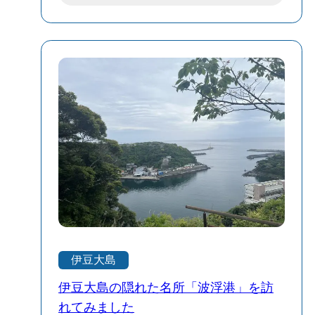
ションをまとった彼らは、シルエットの
へ。うっかりしていると見落としてしま
異なる鳥たちの中でも圧倒的な存在感を
うようなその空間に一歩足を踏み入れれ
放っている。 普段はアルカリ塩や炭酸塩
ば、そこはもう、現実世界のノイズが届
に富む過酷な湖で大きな群れを作って生
かない場所。 「なんだこれ……いつ見て
きている彼ら。 よく観察していると、嘴
も、完全に異世界だ」 まるで巨木を真っ
（くちばし）のフチにある「ラメラ」と
二つに叩き割ったかのような、圧倒的な
いうクシの歯のような濾過装置を使い、
緑の壁が目の前にそびえ立つ。 切り開か
嘴を上下逆さまにして器用に泥から餌を
れた崖の斜面には、巨大なスダジイの根
こしとっている。その独特で、どこかコ
が血管のように、執念深く、力強く張り
ミカルな仕草がなんだか愛おしくて、じ
巡らされている。 長い年月と自然の意志
っと見入ってしまう。 「あぁ……私、今
が作り上げた、生命力の塊。 緑色の苔に
めちゃくちゃ贅沢な時間を使ってるな」
覆われた木の根の階段を、一段、また一
都会で分刻みのスケジュールに追われ、
段と踏みしめていく。 上を見上げれば、
すり減っていた心が、フラミンゴたちの
木漏れ日と静寂。まるで絵本や映画の世
伊豆大島
美しい色彩と島の風に包まれてゆっくり
界に迷い込んでしまったかのような、幻
と満たされていく。 派手なアトラクショ
想的な心地よさに包まれる。 ふと、この
伊豆大島の隠れた名所「波浮港」を訪
ンや派手な演出があるわけじゃない。 け
場所の成り立ちを思い出す。 今日では人
れてみました