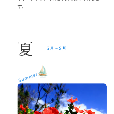
す。
夏
6
月～
9
月