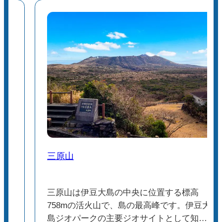
三原山
原
三原山は伊豆大島の中央に位置する標高
表
758mの活火山で、島の最高峰です。伊豆大
や
島ジオパークの主要ジオサイトとして知ら