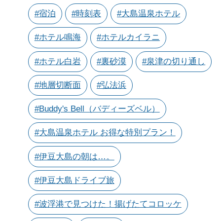
#宿泊
#時刻表
#大島温泉ホテル
#ホテル鳴海
#ホテルカイラニ
#ホテル白岩
#裏砂漠
#泉津の切り通し
#地層切断面
#弘法浜
#Buddy's Bell（バディーズベル）
#大島温泉ホテル お得な特別プラン！
#伊豆大島の朝は…。
#伊豆大島ドライブ旅
#波浮港で見つけた！揚げたてコロッケ