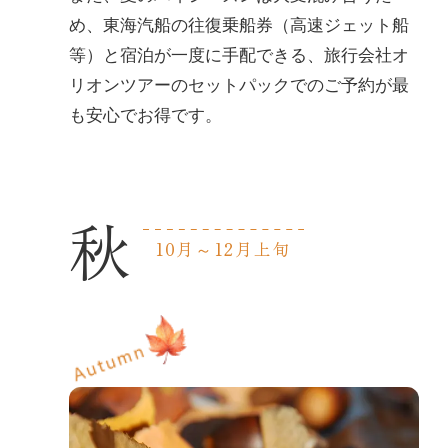
め、東海汽船の往復乗船券（高速ジェット船
等）と宿泊が一度に手配できる、旅行会社オ
リオンツアーのセットパックでのご予約が最
も安心でお得です。
秋
10
月～
12
月上旬