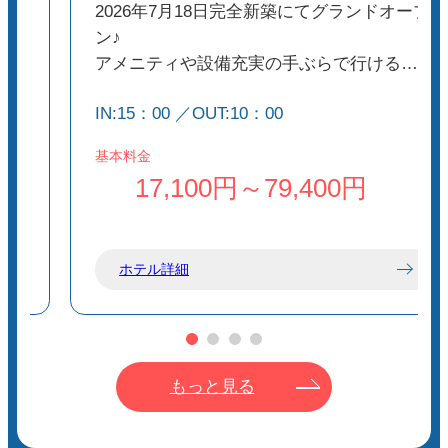
必須です。
徒
2026年7月18日完全新築にてグランドオープ
日差し対策（帽子・サングラス・日焼け止
ン♪
め）も忘れずに。
アメニティや設備充実の手ぶらで行ける素
水分は十分に持参し、こまめに補給してく
く
泊まり専用のホテル！
ださい。
IN:15：00 ／OUT:10：00
元町港から車で5分・バス停郷土資料館から
に
徒歩2分の好立地♪
基本料金
🌅安全対策
点
ホテル目の前にはスーパーがあり、ディス
17,100円～79,400円
火山活動の状況によっては立ち入り制限が
カウントストア[やすとく]や飲食店など徒歩
あるので、事前に最新情報を確認しましょ
圏内で食事や必要な物が揃います◎
う。
お部屋は全室ユニットバス・トイレ・ドラ
体調管理に気をつけ、無理のないペースで
ホテル詳細
ム式洗濯乾燥機付のセミダブル1名定員/ツイ
歩くこと。
ン2名定員の2種類のみ
携帯電話や地図、必要に応じてライトなど
も携帯すると安心です。
もっと見る
👀見どころポイント
火口展望台からのカルデラの眺めは絶景で