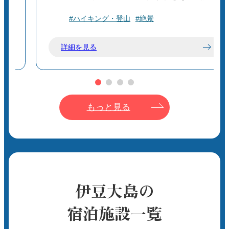
た
れ、独特の火山景観を楽しめます。古くか
#ハイキング・登山
#絶景
立
ら地元の人々に「御神火様（ごじんかさ
ま）」として信仰され、火山の神聖な存在
詳細を見る
としてあがめられてきました。現在は観光
地として整備され、火口展望台や登山道が
た
整っています。
で
観
🌋 自然と火山の歴史
もっと見る
誕生と噴火：三原山は1777年～1778年（安
し
永年間）の大噴火で誕生。
1986年噴火：近年の大噴火で島民が避難す
立
る事態に。現在は噴火警戒区域があるもの
の、一部観光は可能です。
。
カルデラ火口：直径約300m、深さ約200mの
伊豆大島の
特
大カルデラが山頂にあり、活火山の迫力を
宿泊施設一覧
砂漠
感じられます。
火山地形：溶岩流や火山灰層、裏砂漠と呼