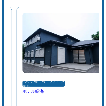
ばれる溶岩原など、多彩な火山地形が広が
っています。
し
🏔三原山トレッキングのポイント
おすすめコース
、
お鉢めぐりコース：三原山頂口から火口を
。
一周するコース。舗装されていて歩きやす
れ
く、初心者にもおすすめです。
を
裏砂漠コース：溶岩樹海や裏砂漠を通る自
然豊かなルート。荒涼とした景色が楽しめ
ますが、足元に注意が必要です。
し
元町字地の岡エリア／ホ
ト
服装・装備
テル
滑りにくいトレッキングシューズや運動靴
ホテル鳴海
で
を用意しましょう。
風が強いことが多いため、防風・防寒具も