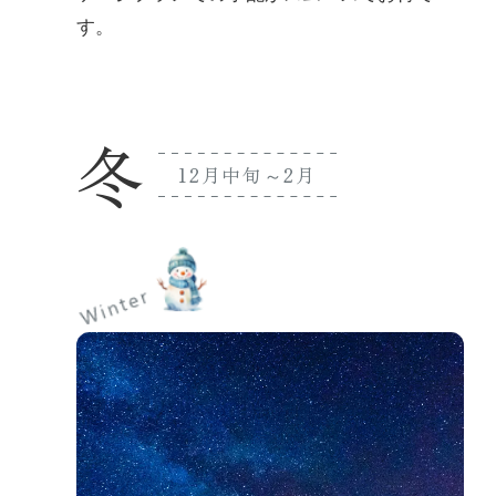
す。
冬
12
月中旬～
2
月