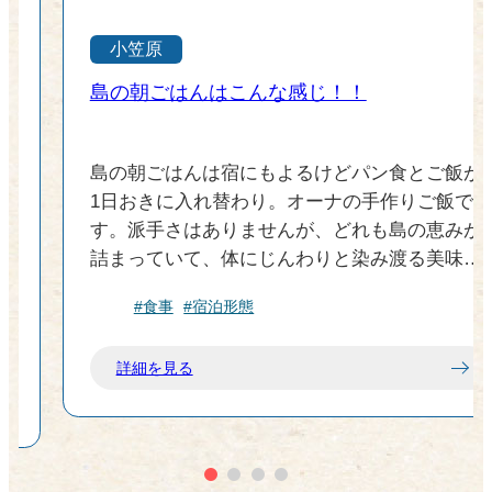
小笠原
洋
島の朝ごはんはこんな感じ！！
島の朝ごはんは宿にもよるけどパン食とご飯が
1日おきに入れ替わり。オーナの手作りご飯で
き
す。派手さはありませんが、どれも島の恵みが
詰まっていて、体にじんわりと染み渡る美味し
に
さがあります。島の食材も使った朝食は1日の
#食事
#宿泊形態
はじまりの大切なエネルギー源です。街中には
屋
お弁当を販売している店もあるので食事が付い
て
詳細を見る
てなくてもご安心を。
お
も