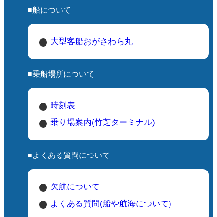
■船について
大型客船おがさわら丸
■乗船場所について
時刻表
乗り場案内(竹芝ターミナル)
■よくある質問について
欠航について
よくある質問(船や航海について)