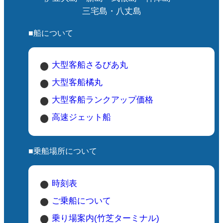
い
三宅島・八丈島
ス
■船について
す
大型客船さるびあ丸
日
大型客船橘丸
と
ら
大型客船ランクアップ価格
丸
高速ジェット船
さ
■乗船場所について
そ
時刻表
な
ご乗船について
さ
乗り場案内(竹芝ターミナル)