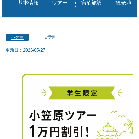
基本情報
ツアー
宿泊施設
観光地
小笠原
#学割
更新日：2026/05/27