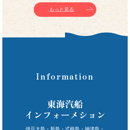
を
もっと見る
、
る
の
Information
な
。
に
東海汽船
の
インフォーメション
・
伊豆大島・新島・式根島・神津島・