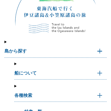
島から探す
船について
各種検索