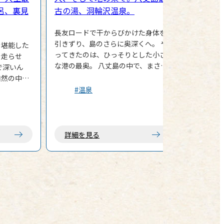
呂、裏見
古の湯、洞輪沢温泉。
長友ロードで干からびかけた身体を
引きずり、島のさらに奥深くへ。 や
を堪能した
ってきたのは、ひっそりとした小さ
を走らせ
な港の最奥。 八丈島の中で、まさに
で深いん
「地の果て」と呼ぶにふさわしい場
自然の中に
所。そこに、島で一番昔からあると
うな温泉
#温泉
いう温泉が佇んでいる。 洞輪沢（ぼ
らわざわ）温泉。 ……ほう。車を降
りて一瞬、息を呑んだ。 コンクリー
 これほど
トの無機質な四角い建物。失礼なが
営の露天風
詳細を見る
ら、一見すると公衆トイレか物置、
ているなん
あるいは廃墟のようにも見える。潮
っ腹なん
風にさらされ、かなり年季が入って
いる。 受付もなければ、もちろん人
着用必
もいない。 本当にここが入浴施設な
プーも使用
のか？ だが、この鄙びた、ただなら
所ではな
ぬ「秘湯オーラ」……嫌いじゃな
同化しに行
い。いや、むしろ大好物だ。 意を決