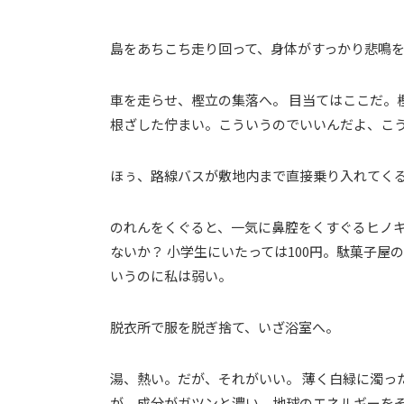
島をあちこち走り回って、身体がすっかり悲鳴を
車を走らせ、樫立の集落へ。 目当てはここだ。
根ざした佇まい。こういうのでいいんだよ、こ
ほぅ、路線バスが敷地内まで直接乗り入れてくる
のれんをくぐると、一気に鼻腔をくすぐるヒノキ
ないか？ 小学生にいたっては100円。駄菓子屋
いうのに私は弱い。
脱衣所で服を脱ぎ捨て、いざ浴室へ。
湯、熱い。だが、それがいい。 薄く白緑に濁っ
が、成分がガツンと濃い。地球のエネルギーを