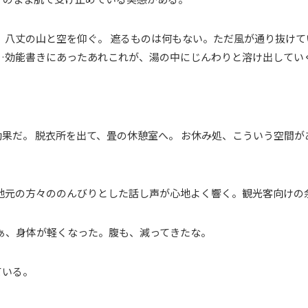
、八丈の山と空を仰ぐ。 遮るものは何もない。ただ風が通り抜けて
…効能書きにあったあれこれが、湯の中にじんわりと溶け出してい
果だ。 脱衣所を出て、畳の休憩室へ。 お休み処、こういう空間が
。
、地元の方々ののんびりとした話し声が心地よく響く。観光客向けの
あぁ、身体が軽くなった。腹も、減ってきたな。
ている。