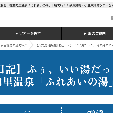
渡る、樫立向里温泉「ふれあいの湯」 | 船で行く！伊豆諸島・小笠原諸島ツアーな
ツアーを探す
船のご案内
ト伊豆諸島の魅力紹介
【八丈島 温泉旅日記】ふぅ、いい湯だった。俺の身体に
旅日記】ふぅ、いい湯だ
向里温泉「ふれあいの湯
ツアー
宿泊施設