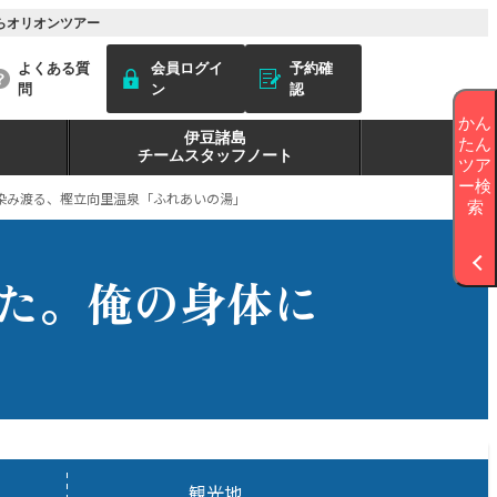
らオリオンツアー
よくある質
会員ログイ
予約確
問
ン
認
かん
伊豆諸島
たん
チームスタッフノート
ツア
ー検
染み渡る、樫立向里温泉「ふれあいの湯」
索
った。俺の身体に
」
観光地