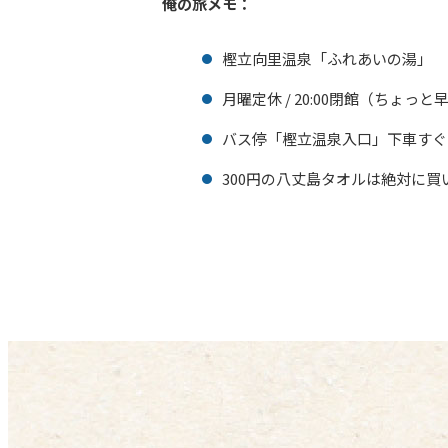
俺の旅メモ：
樫立向里温泉「ふれあいの湯」
月曜定休 / 20:00閉館（ちょ
バス停「樫立温泉入口」下車すぐ
300円の八丈島タオルは絶対に買