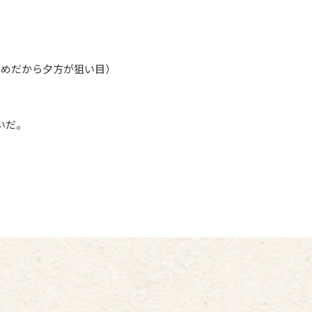
っと早めだから夕方が狙い目）
いだ。