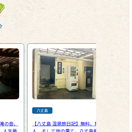
介
八丈島
】滝の音、
【八丈島 温泉旅日記】無料、無
。人生最
人、そして地の果て。八丈島最