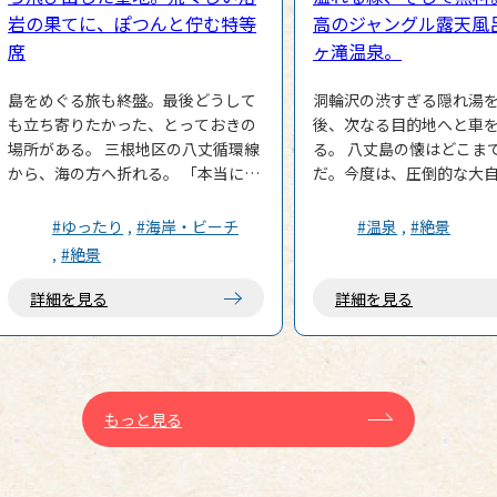
岩の果てに、ぽつんと佇む特等
高のジャングル露天風
席
ヶ滝温泉。
島をめぐる旅も終盤。最後どうして
洞輪沢の渋すぎる隠れ湯
も立ち寄りたかった、とっておきの
後、次なる目的地へと車
場所がある。 三根地区の八丈循環線
る。 八丈島の懐はどこま
から、海の方へ折れる。 「本当にこ
だ。今度は、圧倒的な大
の道で合っているのか？」と、思わ
そのまま放り出されたよ
ずアクセルを踏む足が怯むような、
へ。 「裏見ヶ滝（うらみがたき）温
#ゆったり
#海岸・ビーチ
#温泉
#絶景
心細い道を進んでいく。 辿り着いた
泉」。 ここはなんと、年中無休、し
#絶景
のは、八丈富士の山麓、真っ黒な溶
かも料金は無料。タダだ。
岩台地が剥き出しになった海岸線。
立派な、野趣あふれる公
詳細を見る
詳細を見る
それはぽつんと置かれていた。 通称
呂を無料で開放してくれ
「海辺のベンチ」。 知る人ぞ知る絶
て、八丈島はどこまで太
景スポットだったが、今は違う。映
だ。 ただし、ここは少しルールが特
画好き、特にあの眼鏡の少年探偵の
殊だ。 「男女混浴、水着
ファンにとっては、文字通り「聖地
須」。 せっけんやシャン
もっと見る
中の聖地」だ。 劇場版『名探偵コナ
不可。体を洗いに行く場
ン 黒鉄の魚影（サブマリン）』。八
く、海パン一丁で自然と
丈島近海が舞台となったあの作品
くための温泉だ。 駐車場に車を停め