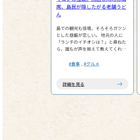
席、島民が隠したがる老舗うど
ん
島での観光も佳境、そろそろガツン
とした昼飯が恋しい。 地元の人に
「ランチのイチオシは？」と尋ねた
ら、誰もが声を揃えて教えてくれた
店がある。 中心街にある老舗、「名
代 一休庵（いっきゅうあん）」。 目
#食事
#グルメ
立つ看板がないため、注意深く走ら
ないとついつい通り過ぎてしまうよ
うな佇まい。こういう「知る人ぞ知
詳細を見る
る」空気感、期待が膨らむじゃない
か。予約は受けていないとのことな
ので、開店直後を狙って正解だっ
た。入店して間もなく、あっという
間に席が埋まり、ほぼ満席。危ない
ところだった。 店内には小上がりの
席もあり、家族連れが楽しそうにメ
ニューを選んでいる。 さて、私は何