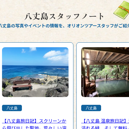
八丈島スタッフノート
八丈島の写真やイベントの情報を、
オリオンツアースタッフがご紹
八丈島
八丈島
【八丈島旅日記】スクリーンか
【八丈島 温泉旅日記
ら飛び出した聖地。荒々しい溶
溢れる緑、そして無料