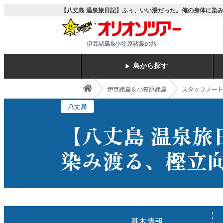
【八丈島 温泉旅日記】ふぅ、いい湯だった。俺の身体に染み
伊豆諸島&小笠原諸島の旅
島から探す
伊豆諸島＆小笠原諸島
スタッフノー
八丈島
【八丈島 温泉
染み渡る、樫立
基本情報