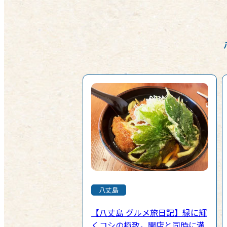
八丈島
【八丈島 グルメ旅日記】緑に輝
くコシの極致。開店と同時に満