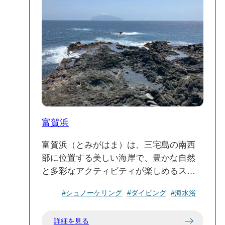
富賀浜
富賀浜（とみがはま）は、三宅島の南西
部に位置する美しい海岸で、豊かな自然
と多彩なアクティビティが楽しめるスポ
ットです。特にダイビングやシュノーケ
#シュノーケリング
#ダイビング
#海水浴
リングに適した透明度の高い海が魅力
で、海洋生物の観察や海中地形の探検が
詳細を見る
楽しめます。また、富賀浜周辺は、火山