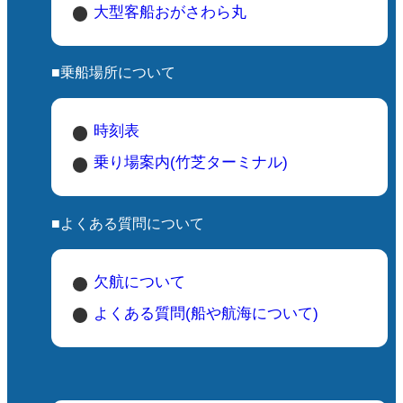
大型客船おがさわら丸
🔹 保護状況
環境省レッドリスト：絶滅危惧Ⅱ類
（VU）
■乗船場所について
国の天然記念物に指定されています
外来種のネコやマングース、森林伐採な
時刻表
どにより数が減少
三宅島では保護活動が行われており、観
乗り場案内(竹芝ターミナル)
察や研究も盛ん
■よくある質問について
アカコッコ館は、三宅島の豊かな自然を
学び、体験できる貴重な施設です。自然
欠航について
に興味がある方や、家族連れでの訪問に
よくある質問(船や航海について)
最適なスポットです。島の自然を深く知
ることで、三宅島の魅力をより一層感じ
ることができるでしょう。