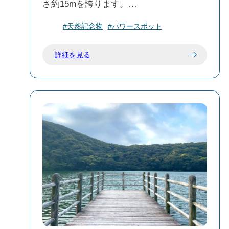
さ約15mを誇ります。
その名の由来は、かつて森で道に迷った
#天然記念物
#パワースポット
人々が、この大木を目印にして帰路を見
つけたことから名付けられました。幾度
詳細を見る
もの火山噴火を乗り越え、島の人々の暮
らしを見守ってきた存在です。