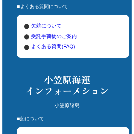
🔹 体の特徴
■よくある質問について
全長：約 23cm
胸から腹にかけて赤褐色（名前の由来）
頭部と背中は黒褐色で、目の周りに白い
欠航について
リング（アイリング）があるのが特徴的
受託手荷物のご案内
よくある質問(FAQ)
🔹 鳴き声
「ヒョロヒョロ」「ピリリリ」など、美
しいさえずりを聞くことができます
春から初夏にかけて、繁殖期に特にさえ
小笠原海運
ずりが活発になります
インフォーメション
🔹 生態
森林や灌木地帯を好みます
小笠原諸島
昆虫、果実、木の実などを食べます
地上を跳ねるように歩きながら餌を探す
■船について
こともあります