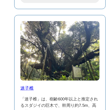
活動によって形成された独特の地形や、
溶岩が作り出した景観が広がっており、
自然愛好家や写真家にも人気のエリアで
す。アクセスは、三宅島の主要道路から
車で約15分程度で、駐車場も整備されて
います。訪れる際は、自然環境を大切に
しながら、三宅島ならではの海と景観を
満喫してください。
迷子椎
「迷子椎」は、樹齢600年以上と推定され
るスダジイの巨木で、幹周り約7.5m、高