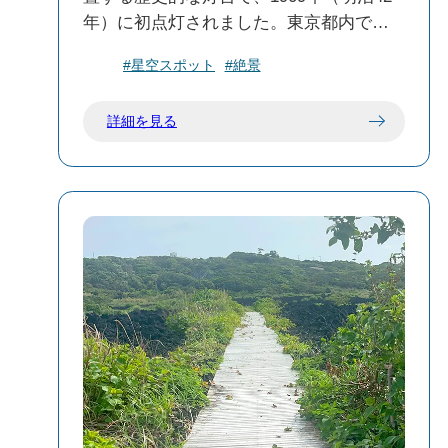
元が不安定な場所もあるため、滑落や転
年）に初点灯されました。東京都内で最
倒に注意してください。
も古い現役の灯台として、現在も海上保
天候の確認：強風や雨天時は、足元が滑
#星空スポット
#絶景
安庁によって管理されています。
りやすくなる可能性があるため、訪問を
避けることをおすすめします。
詳細を見る
🌅 見どころと魅力
絶景の眺望：晴れた日には、新島や神津
🗺️ 周辺の観光スポット
島をはじめ、遠く富士山まで望むことが
新澪池跡：1763年の噴火で生まれた火口
できます。灯台からの360度のパノラマビ
湖の跡地で、現在はススキが一面に広が
ューは、訪れる人々を魅了します。
る風景が広がっています。新澪池跡と新
夕陽と星空：灯台周辺は開けた場所に位
鼻新山は一緒に訪れるべき場所です。
置し、夕陽や星空の観賞スポットとして
も人気です。特に、夏の晴れた夜には天
七島展望台：標高約420mの位置にあり、
の川を含む満点の星空が広がります。
晴れた日には八丈島、御蔵島、神津島、
野鳥観察：周辺の自然環境は、アカコッ
式根島、新島、利島、大島の7つの島を一
コやイイジマムシクイなどの希少な野鳥
望できます。風が強いため、帽子など飛
の生息地としても知られています。バー
ばされやすいものは注意が必要です。
ドウォッチングを楽しむことができま