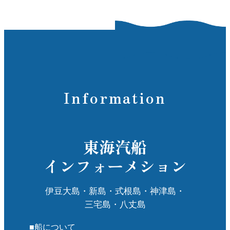
🌿 見どころと体験
アカコッコの展示：三宅島を代表する希
少な野鳥、アカコッコの生態や保護活動
について学ぶことができます。
自然観察会：日本野鳥の会のレンジャー
による自然観察会が定期的に開催されて
おり、島の自然を深く知ることができま
Information
す。
展示コーナー：島の野鳥や植物、海の生
物、火山に関する展示があり、視覚的に
東海汽船
島の自然を学べます。
双眼鏡の貸出：バードウォッチング用の
インフォーメション
双眼鏡が貸し出されており、観察をサポ
ートします。
伊豆大島・新島・式根島・神津島・
三宅島・八丈島
📝 訪問時のポイント
事前確認：自然観察会の開催日や内容に
■船について