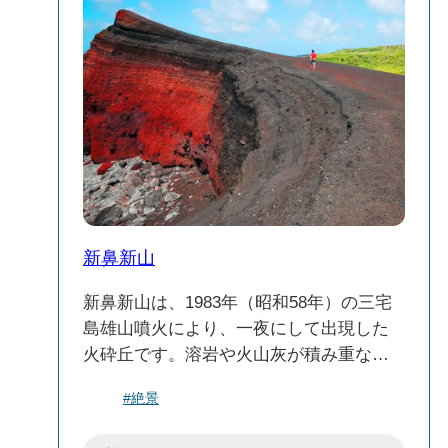
自然との調和：周囲は豊かな自然に囲ま
れており、四季折々の風景が楽しめま
す。春には新緑、秋には紅葉が美しく、
訪れるたびに異なる表情を見せてくれま
す。
野鳥観察：周辺の森林は野鳥の生息地と
しても知られており、バードウォッチン
グを楽しむことができます。
新鼻新山
📝 注意点
天候に注意：山頂付近は天候が変わりや
新鼻新山は、1983年（昭和58年）の三宅
すいため、訪れる際は天気予報を確認
島雄山噴火により、一夜にして出現した
し、適切な服装でお出かけください。
火砕丘です。溶岩や火山灰が積み重なっ
施設の利用：展望台には休憩所やトイレ
て形成され、赤と黒のコントラストが美
などの施設はありませんので、必要なも
#絶景
しい断層が海岸に見られます。現在で
のは事前に準備しておくことをおすすめ
は、自然の息吹を感じられる絶景スポッ
します。