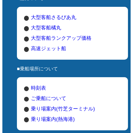
ついては、事前に公式サイトや電話で確
認することをおすすめします。
大型客船さるびあ丸
服装：自然観察を行うため、動きやすい
服装と靴を着用してください。
大型客船橘丸
持ち物：双眼鏡やカメラを持参すると、
大型客船ランクアップ価格
観察がより楽しめます。
高速ジェット船
🦜 アカコッコ（正式和名：アカコッコ /
英名：Izu Thrush）
■乗船場所について
🔹 学名Turdus celaenops
（ツグミ科の一種）
🔹 生息地
時刻表
主に 伊豆諸島（特に三宅島） に分布
ご乗船について
三宅島では留鳥（1年中生息） として見ら
乗り場案内(竹芝ターミナル)
れます
小笠原諸島でも少数が確認されています
乗り場案内(熱海港)