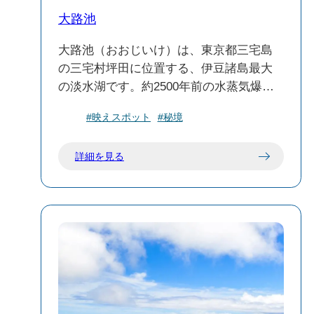
大路池
大路池（おおじいけ）は、東京都三宅島
の三宅村坪田に位置する、伊豆諸島最大
の淡水湖です。約2500年前の水蒸気爆発
によって形成された火口湖で、周囲は照
#映えスポット
#秘境
葉樹の森に囲まれています。
詳細を見る
🐦自然と野鳥観察
池の周囲約2kmの周遊路は「日本一のさえ
ずりの小径」と称され、野鳥観察に最適
なスポットです。特に、国の天然記念物
であるアカコッコやイイジマムシクイな
ど、希少な野鳥が生息しています。ま
た、池の北側には桟橋があり、休憩所や
トイレも完備されています。