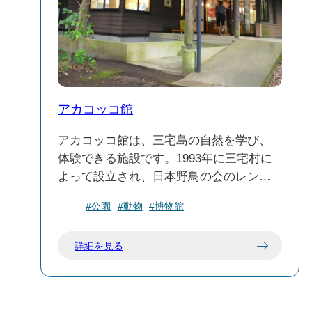
アカコッコ館
アカコッコ館は、三宅島の自然を学び、
体験できる施設です。1993年に三宅村に
よって設立され、日本野鳥の会のレンジ
ャーが常駐し、自然観察会や調査・研究
#公園
#動物
#博物館
活動を行っています。館内では、野鳥や
植物、海の生物、火山など、島の自然に
詳細を見る
関する展示が行われています。特に、三
宅島を代表する国の天然記念物であるア
カコッコについて学ぶことができます。