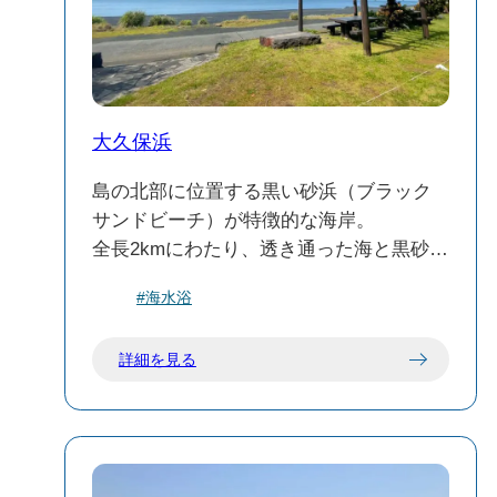
大久保浜
島の北部に位置する黒い砂浜（ブラック
サンドビーチ）が特徴的な海岸。
全長2kmにわたり、透き通った海と黒砂の
コントラストが美しい景観を作り出して
#海水浴
います。
隣接する大久保浜キャンプ場は島唯一の
詳細を見る
キャンプ場で、テントサイトに炊事場や
シャワー、トイレなどの設備が整い、快
適に過ごせます。