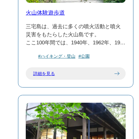
す。
新鼻新山は、三宅島の自然の力強さと美
火山体験遊歩道
しさを感じられるスポットです。訪れる
📝 注意点
際は、安全対策をしっかりと行い、自然
三宅島は、過去に多くの噴火活動と噴火
施設の利用：灯台周辺にはトイレや休憩
との調和を大切にしてください。
災害をもたらした火山島です。
所などの施設はありません。訪問前に必
ここ100年間では、1940年、1962年、1983
要な物を準備しておくことをおすすめし
年、2000年の4回噴火が発生いたしまし
ます。
#ハイキング・登山
#公園
た。火山遊歩道は1983年に発生した噴火
天候の確認：山間部に位置するため、天
により阿古集落をのみ込んだ溶岩流の上
候が変わりやすいです。訪問前に天気予
詳細を見る
に作られた遊歩道です。火山体験遊歩道
報を確認し、適切な服装でお出かけくだ
を歩きながら、火山島三宅島の噴火の威
さい。
力と溶岩流のすさまじさを体感し、また
三宅島の人々との噴火のかかわりを感じ
伊豆岬灯台は、三宅島の自然と歴史を感
てみてください。
じることができる貴重なスポットです。
静かな時間を過ごしながら、島の美しい
景色を堪能してください。