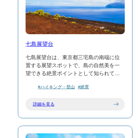
✨見どころ
静寂な湖面: 風のない日には、池の水面が
鏡のように周囲の景色を映し出し、幻想
的な雰囲気が楽しめます。
四季折々の風景: 春の新緑、夏の青々とし
七島展望台
た草木、秋の紅葉、冬の静寂など、季節
ごとに異なる表情を見せます。
七島展望台は、東京都三宅島の南端に位
星空観察: 周囲に人工の明かりが少なく、
置する展望スポットで、島の自然美を一
晴れた夜には美しい星空を楽しむことが
望できる絶景ポイントとして知られてい
できます。
ます。
#ハイキング・登山
#絶景
大路池は、自然と静寂を求める方々にと
🌿 見どころ
って、三宅島の魅力を存分に感じられる
詳細を見る
360度のパノラマビュー：展望台からは、
スポットです。
三宅島の雄大な自然を360度のパノラマで
楽しむことができます。特に、夕暮れ時
には美しいサンセットが見られ、訪れる
人々を魅了します。