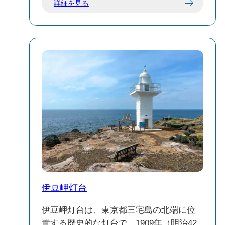
詳細を見る
トとして、多くの観光客に親しまれてい
ます。
七島展望台は、三宅島の自然を存分に感
じられるスポットです。静かな時間を過
🌋 見どころと特徴
ごしながら、島の美しい景色を堪能して
火砕丘の観察：海側が削られており、溶
ください。
岩の赤と黒のコントラストが美しい断層
を観察できます。
自然の再生力：噴火から数十年が経過
し、周辺には新たな植生が広がり、自然
の回復力を感じることができます。
ボルダリングスポット：周辺の岩場は、
ボルダリングを楽しむクライマーにも人
気のスポットとなっています。
伊豆岬灯台
⚠️ 注意点
安全対策：周囲には立ち入り規制がない
伊豆岬灯台は、東京都三宅島の北端に位
ため、自己責任での訪問となります。足
置する歴史的な灯台で、1909年（明治42