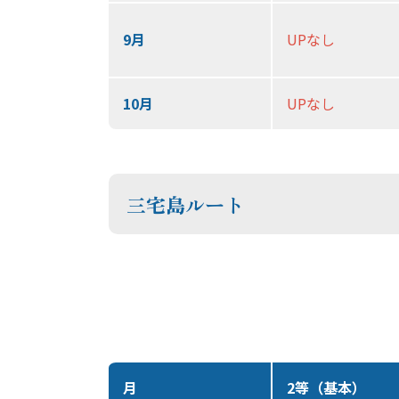
9月
UPなし
10月
UPなし
三宅島ルート
月
2等（基本）