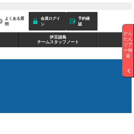
よくある質
会員ログイ
予約確
問
ン
認
かん
伊豆諸島
たん
チームスタッフノート
ツア
ー検
索