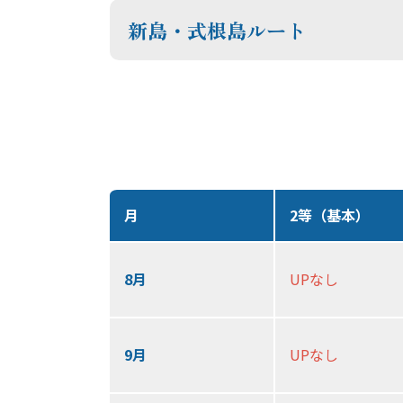
新島・式根島ルート
月
2等（基本）
8月
UPなし
9月
UPなし