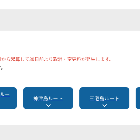
から起算して30日前より取消・変更料が発生します。
す。
ルー
神津島ルート
三宅島ルート