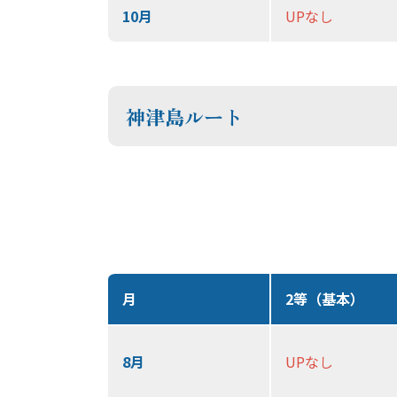
10月
UPなし
神津島ルート
月
2等（基本）
8月
UPなし