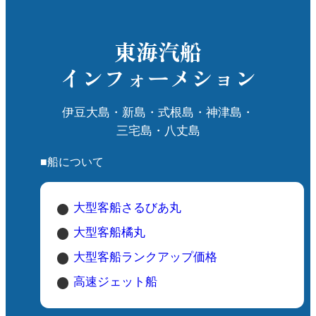
。
に
東海汽船
の
インフォーメション
・
伊豆大島・新島・式根島・神津島・
い
三宅島・八丈島
ス
■船について
す
大型客船さるびあ丸
日
大型客船橘丸
と
ら
大型客船ランクアップ価格
丸
高速ジェット船
さ