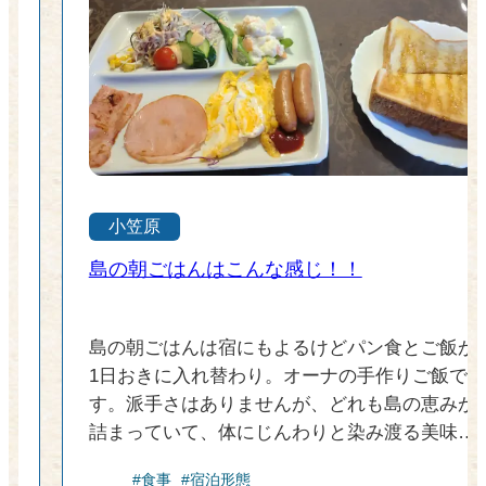
小笠原
洋
島の朝ごはんはこんな感じ！！
島の朝ごはんは宿にもよるけどパン食とご飯が
1日おきに入れ替わり。オーナの手作りご飯で
き
す。派手さはありませんが、どれも島の恵みが
詰まっていて、体にじんわりと染み渡る美味し
に
さがあります。島の食材も使った朝食は1日の
#食事
#宿泊形態