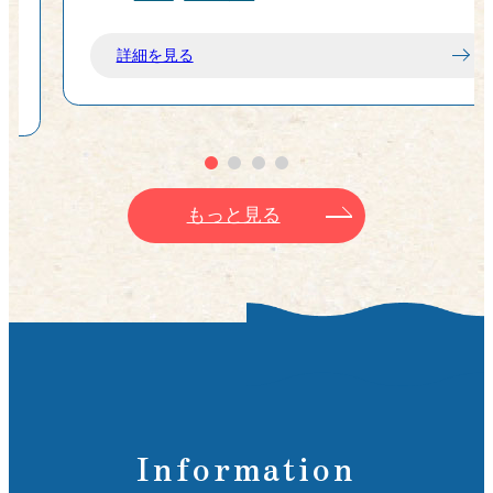
はじまりの大切なエネルギー源です。街中には
屋
お弁当を販売している店もあるので食事が付い
て
詳細を見る
てなくてもご安心を。
お
も
を
もっと見る
、
る
の
Information
な