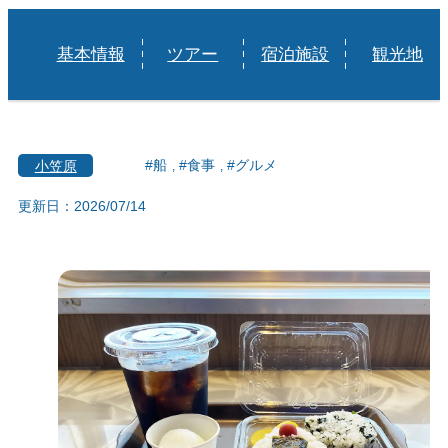
基本情報
ツアー
宿泊施設
観光地
小笠原
#船
#食事
#グルメ
更新日：2026/07/14