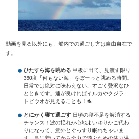
動画を見る以外にも、船内での過ごし方は自由自在で
す。
ひたすら海を眺める
甲板に出て、見渡す限り
360度「何もない海」をぼーっと眺める時間。
日常では絶対に味わえない、すごく贅沢なひ
とときです。運が良ければイルカやクジラ、
トビウオが見えることも！🐬
とにかく寝て過ごす
日頃の寝不足を解消する
チャンス！波の揺れが心地よいゆりかご代わ
りになって、意外とぐっすり眠れちゃいま
す。島に着いてから全力で遊ぶための体力温