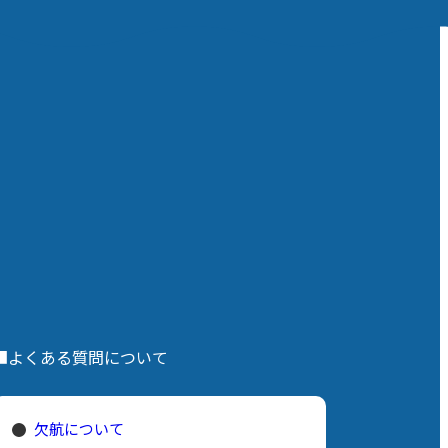
静寂。まるで絵本や映画の世界に迷
い込んでしまったかのような、幻想
国だ。 見
的な心地よさに包まれる。 ふと、こ
りどりの鳥
の場所の成り立ちを思い出す。 今日
る。 水面
では人気のフォトスポットとして知
オシドリ、
られているけれど、元々はかつて島
然記念物に
の子どもたちが保育園へ通うための
ラスバト
「安全な近道」として、山を切り開
を広げる姿
いて作られた階段道なのだそうだ。
鳥たちの足
かつて誰かの生活を守るために作ら
ラがコトコ
れた泥臭い営みが、時を経て、自然
く見どころ
の力と融合し、こんなにも神秘的な
景色に化ける。 人間の歴史と、島の
完全に釘付
自然ががっちり握手してできた、奇
、「ヨーロ
跡みたいなこの空間。 都会の目まぐ
 気づ
るしいスピード感に、知らず知らず
時間を忘れ
■よくある質問について
のうちに強張っていた心が、このし
っとりとした静けさの中でゆっくり
をまとった
とほどけていく。 変わらない島のエ
なる鳥たち
ネルギーを十分にチャージして、深
を放ってい
欠航について
呼吸をひとつ。 さあ、次はどこへ行