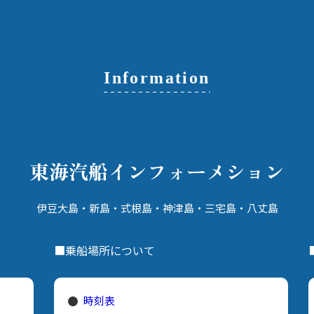
何度もここへ来ているうちに、私も
る。 ケージの二重扉をくぐると、そ
少し島の歴史に詳しくなった。 江戸
こはもう完全に鳥たちの王
時代の寛政2年、この島にやってき
上げれば、15種もの色と
た平六は、わずかに海へ通じていた
たちが自由に空を舞ってい
「波浮の池」に着目した。そして幕
をすいすいと泳ぐカモや
Information
府に願い出て、工事の引受人として
運が良ければ、日本の天
この港を切り開いたのだ。 総工費
指定されている貴重なカ
980両、延べ人数12,000人。重機な
や、美しいクジャクが羽
んてない時代に、たった5ヶ月でこ
にも出会える。 さらに、
の巨大な土木工事を完了させたとい
元にはワラビーやカピバ
う。さらにそのまま、この波浮港村
トと歩いていて、とにか
東海汽船
インフォーメション
の創設まで成し遂げた。 「平六さ
が盛りだくさんだ。 けれど、私の視
ん、あなたがこれを作ってくれたお
線はいつも、ある一角に
かげで、今の美しい波浮があるんだ
けになってしまう。 そう
伊豆大島・新島・式根島・神津島・
三宅島・八丈島
ね」 銅像の横顔を見上げながら、心
ッパフラミンゴ」のゾーンだ。
の中でそっと感謝する。 都会で自分
けばいつも、彼らの前で
■乗船場所について
の仕事の小ささに悩んだり、先の見
て夢中になっている。 鮮やかなピン
えない不安に駆られたりすることも
クと白のグラデーション
あるけれど、200年以上も前にこの
彼らは、シルエットの異
過酷な島で不可能を可能にした男の
の中でも圧倒的な存在感
時刻表
背中を見ていると、「私もちっぽけ