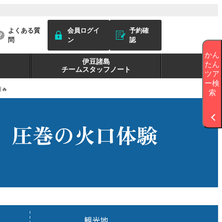
よくある質
会員ログイ
予約確
問
ン
認
かん
伊豆諸島
たん
チームスタッフノート
ツア
ー検
🔥
索
、圧巻の火口体験
観光地