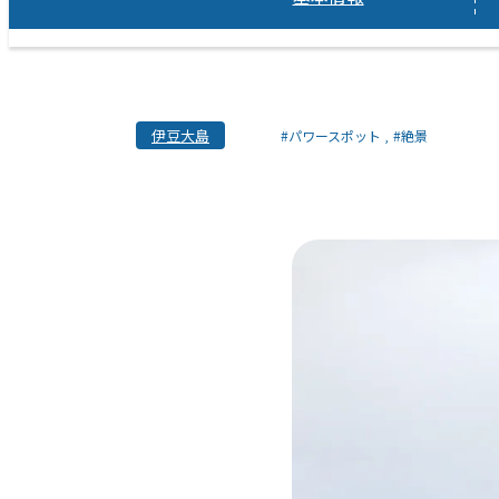
伊豆大島
#パワースポット
#絶景