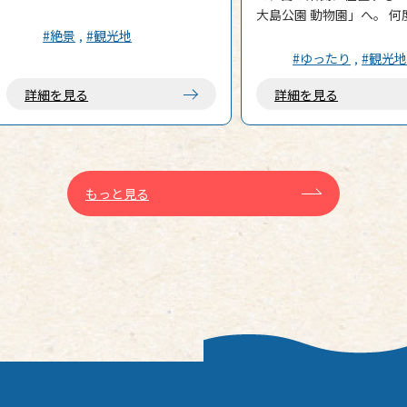
色」を感じられる大好きな場所、
大島公園 動物園」へ。 
「波浮港見晴台」だ。 車を降りる
いる、私にとっての隠れ
#絶景
#観光地
と、目の前にパッと広がる藍色の海
スポット」だ。 ここは、都会にある
#ゆったり
#観光
と、山肌に切り込まれた美しい港の
ような一般的な動物園と
全景。 「やっぱり、ここからの眺め
詳細を見る
詳細を見る
している。 一歩足を踏み
は格別だな……」 まるでお椀のよう
そこは火山の島・大島。 
に丸く、深くえぐられた入江。 実は
した黒い溶岩の地形をそ
ここ、もともとは火口湖だった場所
ナミックに活かした園内
だ。それを削って海と繋げ、港にし
ちが驚くほど のんびりと
たという。 高台から見下ろすと、そ
もっと見る
る。 檻の中に閉じ込めら
の独特な地形がよくわかる。自然の
いうよりは、島の自然に
ダイナミズムと、人間の執念が作り
込んでいるような、地球
上げた、まさに天然の良港。 見晴台
じる空間なのだ。 私のここでの一番
の片隅には、昭和の名曲「アンコ椿
のお目当ては、日本屈指
は恋の花」の歌碑がひっそりと佇
を誇る巨大な「フライン
み、潮風に吹かれている。観光地ら
ジ」。 「フライングケージ」 約
しい情緒が、また心地いい。 そし
53m×42m、高さは13
て、港をじっと見下ろすように立っ
的な大きさを誇る巨大な鳥
ているのが、一つの銅像。 「秋廣平
の中に池や湿地帯、丘陵
六（あきひろへいろく）翁之像」。
自然の地形がそのまま再