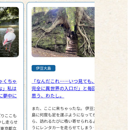
伊豆大島
ゃくちゃ
「なんだこれ……いつ見ても、
な」私は
完全に異世界の入口だ」と毎回
に夢中に
思う、わたし。
また、ここに来ちゃったな。 伊豆大
島に何度も足を運ぶようになってか
ぱりここも
ら、訪れるたびに吸い寄せられるよ
少し走らせ
うにレンタカーを走らせてしまう場
「東京都立