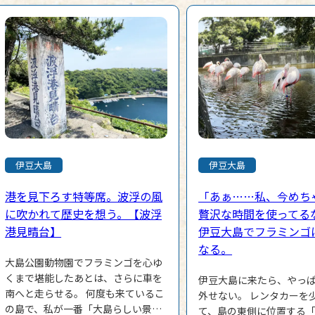
伊豆大島
伊豆大島
港を見下ろす特等席。波浮の風
「あぁ……私、今めち
に吹かれて歴史を想う。【波浮
贅沢な時間を使ってる
港見晴台】
伊豆大島でフラミンゴ
なる。
大島公園動物園でフラミンゴを心ゆ
くまで堪能したあとは、さらに車を
伊豆大島に来たら、やっ
南へと走らせる。 何度も来ているこ
外せない。 レンタカーを
の島で、私が一番「大島らしい景
て、島の東側に位置する