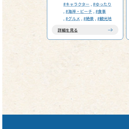
て】 マンガ大賞 2023 大賞受賞!! 第
#キャラクター
#ゆったり
70回小学館漫画賞受賞!!小学館「ゲ
#海岸・ビーチ
#食事
ッサン」にて連載中の「これ描いて
#グルメ
#絶景
#観光地
死ね」が待望の TVアニメ化‼ 東京都
の島しょ・伊豆王島に住む高校 1 年
詳細を見る
生の安海相。漫画を読むのが大好き
な彼女は、とある出来事がきっかけ
で漫画を“つくる”ことを意識し始め
る……少女が踏み出す漫画創りの道
は、果たして!? 知っているようで知
らない漫画創作の世界。作品を生み
出す苦しみも歓びも余さず詰め込ん
だ漫画浪漫成長譚!!!漫画を愛する全
ての人に届けッ‼︎ 【舞台について】
『これ描いて死ね』の主な舞台は、
東京都の伊豆諸島にある伊豆大島
（作中表記：伊豆王島）です。原作
者・とよ田みのる氏の出身地であ
り、波浮港（はぶみなと）や三原
山、岡田港など、豊かな自然とノス