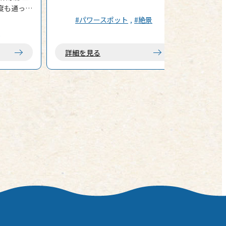
所がある。 それが、「泉津（せん
何度も通って
づ）の切通し」だ。 岡田港から3km
た「癒やし
#パワースポット
#絶景
弱。旧道へと車を進め、「高い年齢
地
層の観光地巡り」とは一線を画す、
は一線を画
看板すら出ていない秘密の入り口
詳細を見る
入れれば、
へ。うっかりしていると見落として
ゴツゴツと
しまうようなその空間に一歩足を踏
のままダイ
み入れれば、そこはもう、現実世界
で、動物た
のノイズが届かない場所。 「なんだ
暮らしてい
これ……いつ見ても、完全に異世界
れていると
だ」 まるで巨木を真っ二つに叩き割
彼らが溶け
ったかのような、圧倒的な緑の壁が
の息吹を感
目の前にそびえ立つ。 切り開かれた
崖の斜面には、巨大なスダジイの根
のスケール
が血管のように、執念深く、力強く
グケー
張り巡らされている。 長い年月と自
然の意志が作り上げた、生命力の
mという圧倒
塊。 緑色の苔に覆われた木の根の階
かご。 そ
段を、一段、また一段と踏みしめて
地帯など、
いく。 上を見上げれば、木漏れ日と
現されてい