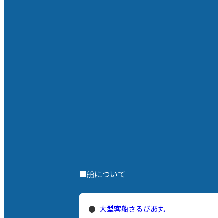
タルジックな風景が作中に数多く描
かれています まだまだ、アニメは始
まったばかりですがPVで出てきたと
ころを紹介していきます。 ①波浮港
見晴らし台 所在地： 〒100-0211 東
京都大島町差木地 波浮港を一望でき
る高台の展望スポットである。湾の
曲線と町並みの広がりを俯瞰できる
場所で、アニメでは赤福の家の前と
して描かれている。 ②波浮港 所在
地：〒100-0212 東京都大島町波浮
港８−４ 安海相が登校途中に『ロボ
太とポコ太』を読み、手島先生に指
導を受けるシーンなど、物語を通し
て幾度も登場する港です。ノスタル
ジックな漁港の佇まいで古くから文
化人や画家にも愛され、楽曲にも歌
■船について
われてきた場所。また、港湾からは
運が良いと海亀も見れるかも！夕方
に見れること多いそうです。
大型客船さるびあ丸
③HavCafeの近くの街並み ④鵜飼商