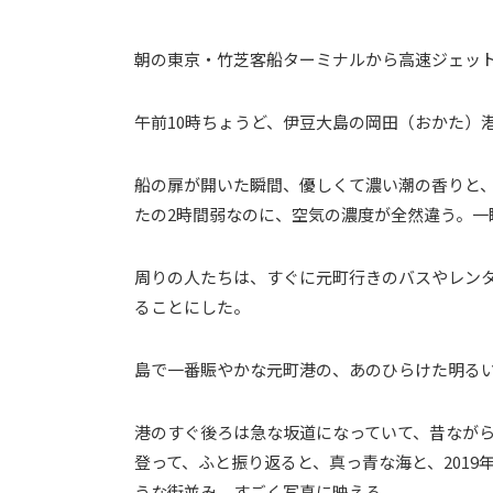
朝の東京・竹芝客船ターミナルから高速ジェット
午前10時ちょうど、伊豆大島の岡田（おかた）
船の扉が開いた瞬間、優しくて濃い潮の香りと、
たの2時間弱なのに、空気の濃度が全然違う。一
周りの人たちは、すぐに元町行きのバスやレン
ることにした。
島で一番賑やかな元町港の、あのひらけた明る
港のすぐ後ろは急な坂道になっていて、昔ながら
登って、ふと振り返ると、真っ青な海と、201
うな街並み、すごく写真に映える。