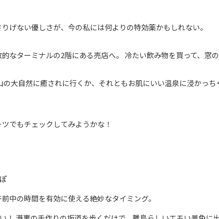
さりげない優しさが、今の私には何よりの特効薬かもしれない。
的なターミナルの2階にある売店へ。 冷たい飲み物を買って、窓
原山の大自然に癒されに行くか、それともお肌にいい温泉に浸かっち
ーツでもチェックしてみようかな！
ぽ
。午前中の時間を有効に使える絶妙なタイミング。
い！ 港裏の手作りの坂道を歩くだけで、離島らしいエモい景色に