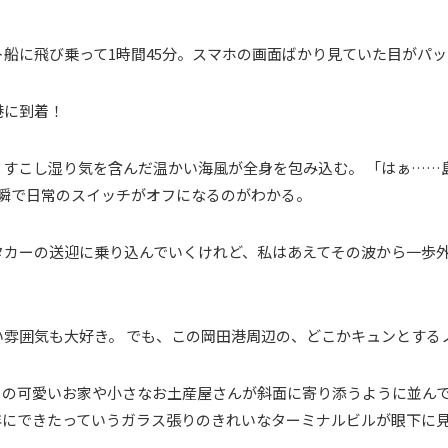
船に飛び乗って1時間45分。スマホの画面ばかり見ていた目がパ
港に到着！
すこし湿り気を含んだ温かい海風が全身を包み込む。 「はぁ……
瞬で日常のスイッチがオフになるのがわかる。
タカーの送迎に乗り込んでいくけれど、私はあえてその波から一歩
い雰囲気も大好き。 でも、この岡田港周辺の、どこかキュンとする
の可愛いお家や小さなお土産屋さんが斜面に寄り添うように並んで
9年にできたっていうガラス張りのきれいなターミナルビルが眼下に