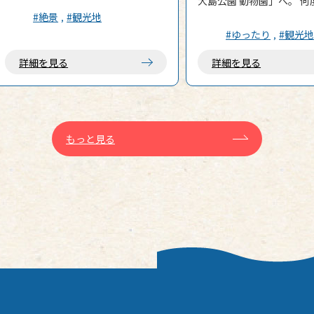
大島公園 動物園」へ。 
「波浮港見晴台」だ。 車を降りる
いる、私にとっての隠れ
#絶景
#観光地
と、目の前にパッと広がる藍色の海
スポット」だ。 ここは、都会にある
#ゆったり
#観光
と、山肌に切り込まれた美しい港の
ような一般的な動物園と
全景。 「やっぱり、ここからの眺め
詳細を見る
詳細を見る
している。 一歩足を踏み
は格別だな……」 まるでお椀のよう
そこは火山の島・大島。 
に丸く、深くえぐられた入江。 実は
した黒い溶岩の地形をそ
ここ、もともとは火口湖だった場所
ナミックに活かした園内
だ。それを削って海と繋げ、港にし
ちが驚くほど のんびりと
たという。 高台から見下ろすと、そ
もっと見る
る。 檻の中に閉じ込めら
の独特な地形がよくわかる。自然の
いうよりは、島の自然に
ダイナミズムと、人間の執念が作り
込んでいるような、地球
上げた、まさに天然の良港。 見晴台
じる空間なのだ。 私のここでの一番
の片隅には、昭和の名曲「アンコ椿
のお目当ては、日本屈指
は恋の花」の歌碑がひっそりと佇
を誇る巨大な「フライン
み、潮風に吹かれている。観光地ら
ジ」。 「フライングケージ」 約
しい情緒が、また心地いい。 そし
53m×42m、高さは13
て、港をじっと見下ろすように立っ
的な大きさを誇る巨大な鳥
ているのが、一つの銅像。 「秋廣平
の中に池や湿地帯、丘陵
六（あきひろへいろく）翁之像」。
自然の地形がそのまま再
何度もここへ来ているうちに、私も
る。 ケージの二重扉をくぐると、そ