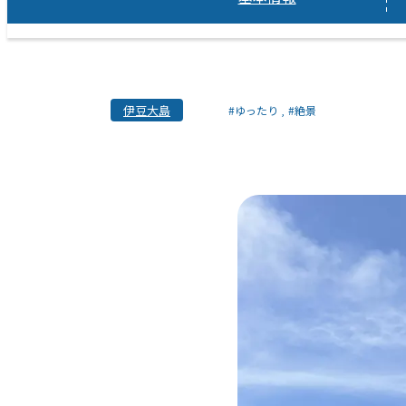
伊豆大島
#ゆったり
#絶景