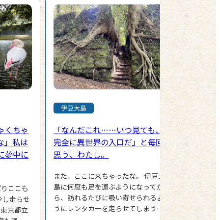
伊豆大島
ゃくちゃ
「なんだこれ……いつ見ても、
な」私は
完全に異世界の入口だ」と毎回
に夢中に
思う、わたし。
また、ここに来ちゃったな。 伊豆大
島に何度も足を運ぶようになってか
ぱりここも
ら、訪れるたびに吸い寄せられるよ
少し走らせ
うにレンタカーを走らせてしまう場
「東京都立
所がある。 それが、「泉津（せん