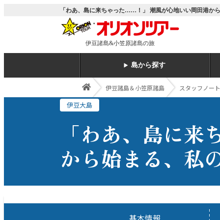
「わあ、島に来ちゃった……！」 潮風が心地いい岡田港から
伊豆諸島&小笠原諸島の旅
島から探す
伊豆諸島＆小笠原諸島
スタッフノー
伊豆大島
「わあ、島に来
から始まる、私
基本情報