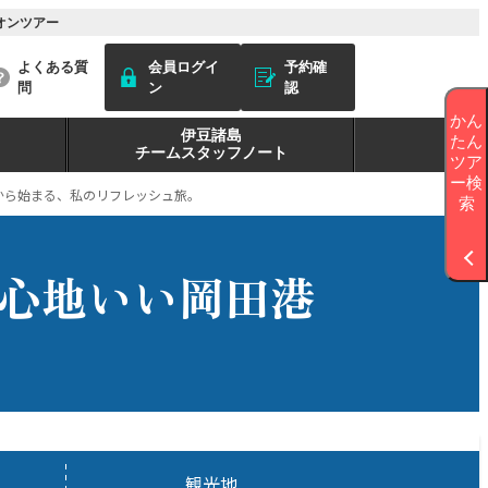
オンツアー
よくある質
会員ログイ
予約確
問
ン
認
かん
伊豆諸島
たん
チームスタッフノート
ツア
ー検
から始まる、私のリフレッシュ旅。
索
が心地いい岡田港
観光地