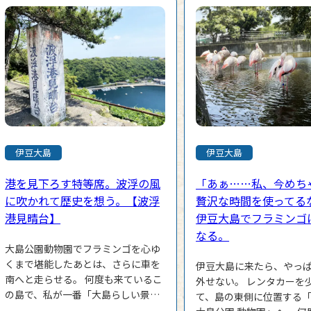
伊豆大島
伊豆大島
港を見下ろす特等席。波浮の風
「あぁ……私、今めち
に吹かれて歴史を想う。【波浮
贅沢な時間を使ってる
港見晴台】
伊豆大島でフラミンゴ
なる。
大島公園動物園でフラミンゴを心ゆ
くまで堪能したあとは、さらに車を
伊豆大島に来たら、やっ
南へと走らせる。 何度も来ているこ
外せない。 レンタカーを
の島で、私が一番「大島らしい景
て、島の東側に位置する
色」を感じられる大好きな場所、