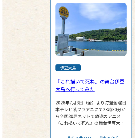
伊豆大島
『これ描いて死ね』の舞台伊豆
大島へ行ってみた
2026年7月3日（金）より毎週金曜日
本テレビ系フラアニにて23時30分か
ら全国30局ネットで放送のアニメ
『これ描いて死ね』の舞台伊豆大島
へ行ってきました。 【作品につい
て】 マンガ大賞 2023 大賞受賞!! 第
#キャラクター
#ゆったり