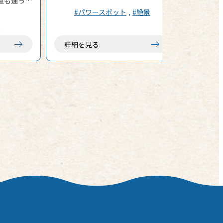
何度も通って
づ）の切通し」だ。 岡田港から3km
た「癒やし
#パワースポット
#絶景
弱。旧道へと車を進め、「高い年齢
地
層の観光地巡り」とは一線を画す、
は一線を画
看板すら出ていない秘密の入り口
詳細を見る
入れれば、
へ。うっかりしていると見落として
ゴツゴツと
しまうようなその空間に一歩足を踏
のままダイ
み入れれば、そこはもう、現実世界
で、動物た
のノイズが届かない場所。 「なんだ
暮らしてい
これ……いつ見ても、完全に異世界
れていると
だ」 まるで巨木を真っ二つに叩き割
彼らが溶け
ったかのような、圧倒的な緑の壁が
の息吹を感
目の前にそびえ立つ。 切り開かれた
崖の斜面には、巨大なスダジイの根
のスケール
が血管のように、執念深く、力強く
グケー
張り巡らされている。 長い年月と自
然の意志が作り上げた、生命力の
mという圧倒
塊。 緑色の苔に覆われた木の根の階
かご。 そ
段を、一段、また一段と踏みしめて
地帯など、
いく。 上を見上げれば、木漏れ日と
現されてい
静寂。まるで絵本や映画の世界に迷