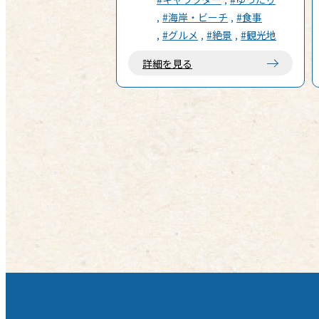
70回小学館漫画賞受賞!!小学館「ゲ
#海岸・ビーチ
#食事
ッサン」にて連載中の「これ描いて
#グルメ
#絶景
#観光地
死ね」が待望の TVアニメ化‼ 東京都
の島しょ・伊豆王島に住む高校 1 年
詳細を見る
生の安海相。漫画を読むのが大好き
な彼女は、とある出来事がきっかけ
で漫画を“つくる”ことを意識し始め
る……少女が踏み出す漫画創りの道
は、果たして!? 知っているようで知
らない漫画創作の世界。作品を生み
出す苦しみも歓びも余さず詰め込ん
だ漫画浪漫成長譚!!!漫画を愛する全
ての人に届けッ‼︎ 【舞台について】
『これ描いて死ね』の主な舞台は、
東京都の伊豆諸島にある伊豆大島
（作中表記：伊豆王島）です。原作
者・とよ田みのる氏の出身地であ
り、波浮港（はぶみなと）や三原
山、岡田港など、豊かな自然とノス
タルジックな風景が作中に数多く描