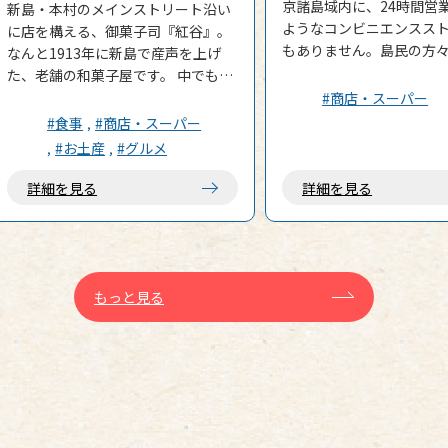
京諸島域内に、24時間営
新島・本村のメインストリート沿い
ようなコンビニエンスス
に店を構える、御菓子司『紅谷』。
もありません。島民の方
なんと1913年に新島で産声を上げ
欠かせないのは、スーパ
た、老舗の和菓子屋です。 中でも名
トや商店です。 そこで今回は、新島
物は、絶品の粒あんを、ふんわりと
#商店・スーパー
にあるスーパーマーケッ
した生地にずっしり詰めた どら焼
#食事
#商店・スーパー
♪ マルマン（日曜日：定休）生鮮食
き。優しい甘みのあんこは、北海道
#お土産
#グルメ
品などの食料品や、日用
産の大納言小豆使用。気軽に購入で
実の品揃えですが、一番
きる価格で、幾つでも頬張れる美味
詳細を見る
詳細を見る
内に100円ショップ：キ
しさです。 店内では、和菓子を販売
のコーナーがあります。
する他、カフェスペースや、商店ス
いお酒などの買い出しだ
ペースもあります。 カフェスペース
泊まる民宿で付いていな
『CAFE BENI』では、店内で販売し
ラシなどのアメニティ類
ているどら焼きなどの和菓子を頂く
もっと見る
なく買い込めるのが嬉し
ことが出来る他、ホットドッグなど
です。 新島ストア（木曜日：定休）
食事やかき氷、セットにも出来るド
あまりスーパーらしくは
リンクメニューもあります。FREE
も見える外観です。充実
Wi-Fiもあるため、お昼時などゆっく
鮮食品の他、日用品など
りお茶して過ごすことが可能です。
ありますが、弁当や総菜
商店スペースでは、新島土産や日用
ているのが嬉しいところ