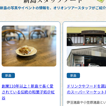
新島の写真やイベントの情報を、
オリオンツアースタッフがご紹介
新島
新島
創業110年以上！新島で長く愛
ドリンクやフードを調
されている伝統の和菓子処＠紅
のスーパーマーケット
谷
伊豆諸島や小笠原諸島と