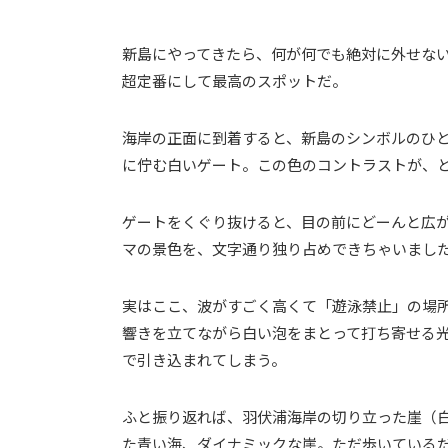
新島にやってきたら、何が何でも絶対に外せない
超定番にして最高のスポットだ。
海岸の正面に到着すると、新島のシンボルのひと
に佇む白いゲート。この色のコントラストが、
ゲートをくぐり抜けると、目の前にどーんと広が
マの景色を、文字通り独り占めできちゃいまし
実はここ、波がすごく高くて「遊泳禁止」の場
響きを立てながら白い泡をまとって打ち寄せる
で引き込まれてしまう。
ふと振り返れば、羽伏浦海岸の切り立った崖（
た青い海、ダイナミックな崖。ただ歩いている