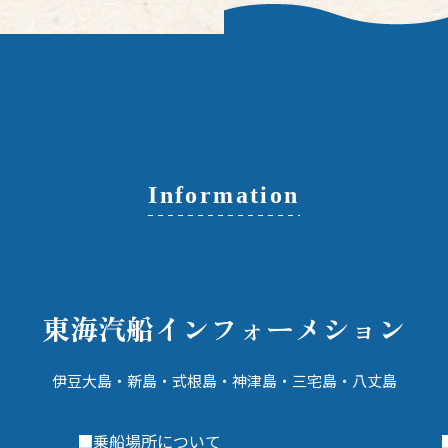
品、タバコにサーフィングッズな
が付いていない宿で、目
ど、幅広い品揃えで島民にも旅行者
店が営業していない日な
にも助かります。 各種キャッシュレ
することでしょう。 ２つ島内にスー
ス決済も、多くが利用可能。一度、
パーマーケットがあるの
利用で100年以上続く味をご賞味く
心強く思えます。どちら
ださい。 （2026年5月現在の情報を
クレジットカードなどキ
基に作成しています） 御菓子司 紅谷
ス決済が利用できるのも
東京都新島村本村6-1営業時間
ントです。都会とは異な
7:30-19:00定休日 水曜日紅谷HP新
Information
があったり、遅い時間ま
島村観光案内所HP
いなかったりする点には
ょう。 （2026年5月現在の情報を基
に作成しています） マルマン新島村
本村5-5-10営業時間 9:00
休日 日曜日新島村観光
東海汽船
インフォーメション
新島ストア新島村本村5-7
間 9:00-19:00定休
島村観光案内所HP
伊豆大島・新島・式根島・神津島・
三宅島・八丈島
■乗船場所について