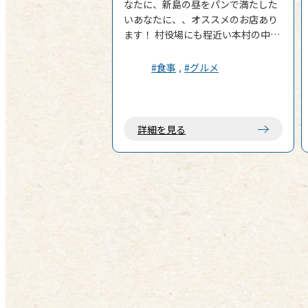
なたに、新島の昼をパンで満たした
いあなたに、、オススメのお店あり
ます！ 村役場にも程近い本村の中心
エリアにそのお店があります。朝か
らオープンしているため、出勤前の
#食事
#グルメ
島民の方々も多く通う名店です。 店
内に入ってみると、そこには多彩な
パンたちが並び、美味しい匂いが漂
います。中でも目に留まるのは、店
詳細を見る
内で焼き上げた昔ながらな素朴で懐
かしいパンたち。特別に何か目新し
いわけではないけど安心する、コロ
ネ・あんパン・クリームパン・メロ
ンパンといった菓子パン、コロッケ
パン・カレーパン・サンドイッチと
いった総菜パン、目移りする沢山の
種類のパンたちが勢揃いしていま
す。曜日限定のパンもあるらしく、
種類豊富です。 そして何よりも驚き
なのが、その値段。安いものだと
100円台からあるのです。勿論、味