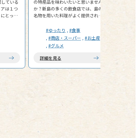
業している
の特産品を味わいたいと思いません
トアは１つ
か？新島の多くの飲食店では、島の
々にとって
名物を用いた料理がよく提供されて
ーマーケッ
いるのですが、実は意外な場所でも
頂くことができます。それが… 農協
#ゆったり
#食事
トはご紹介
です！農協なのでもちろん、農家さ
#商店・スーパー
#お土産
んが農業をするための資材などが売
#グルメ
品など、充
られているのですが、その他にも 新
の特長は店
島で生産された野菜、新島のお土産
詳細を見る
ャン★ドゥ
になるジャムや調味料、お菓子、さ
夜に飲みた
らには雑貨類など、多彩な品々が販
けでなく、
売されています。 その中でも特に注
かった歯ブ
目なのが、「シェイク」！！毎度注
も、気兼ね
文を受けてから、シェイクは作られ
いポイント
ています！新島でも沢山取れる、明
日葉を用いた「明日葉シェイク」を
無いように
試しに注文してみました！ ▼明日
している生
葉シェイク 注文からおよそ10分後、
生活雑貨も
出来上がりました！たっぷりずっし
が多く揃っ
り入った明日葉シェイク！ 飲んでみ
です。夕食
ると、クセや苦みなどは全然感じ