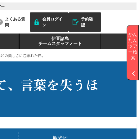
アー
よくある質
会員ログイ
予約確
問
ン
認
かん
伊豆諸島
たん
チームスタッフノート
ツア
ー検
ほどの美しさに包まれた日。
索
て、言葉を失うほ
観光地