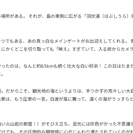
場所がある。 それが、島の東側に広がる「羽伏浦（はぶしうら）
つでもある、あの真っ白なメインゲートがお出迎えしてくれる。 
とにかくどこを切り取っても「映え」すぎていて、入る前からカメ
ったのは、なんと約6.5kmも続く壮大な白い砂浜！ この日はた
た。
所。だからこそ、観光地の海というよりは、手つかずの荒々しい大自
光景は、もう圧巻の一言。白波が風に舞って、遠くの海がうっすら
白い火山岩の断崖！）がそびえ立ち、足元には灰色がかった不思議な
だけでも、その圧倒的な開放感に心がじんわり満たされていくのが