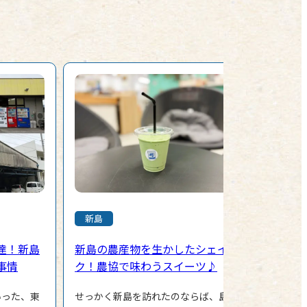
新島
達！新島
新島の農産物を生かしたシェイ
事情
ク！農協で味わうスイーツ♪
いった、東
せっかく新島を訪れたのならば、島