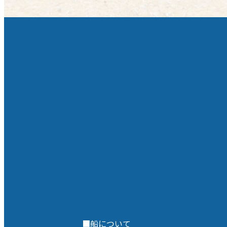
も島民の方々が通うお店ですので、
島民のお墨付き。素泊まりの宿泊で
あれば何度でも通いたくなるお店で
す。 新島のお土産にも買って帰りた
いところ。パンの食感や味をそのま
ま楽しめる食パンも人気の一品で
す。 せっかく行ってみたのに、多く
が売り切れていたなんてことは防ぎ
たいので、訪れるのなら朝早くか昼
前がオススメ。新島散策のお供にい
かがですか。 （2026年5月現在の情
報を基に作成しています） かじやベ
ーカリー東京都新島村本村1-8-6営
業時間 7:00-18:30定休日 火曜日
（8月除く）新島村観光案内所HP
■船について