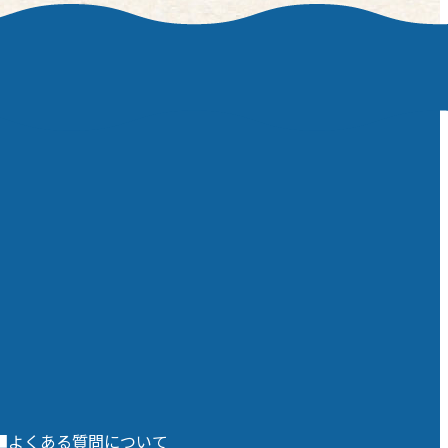
当ての飲食
ず、すごく飲み易い！大満足な一品
どには重宝
でした。 シェイクは明日葉シェイク
の他に、新島産のサツマイモ・あめ
は、非常に
りか芋を使用した「あめりか芋シェ
の店舗も、
イク」、新島・ふれあい農園産のイ
ャッシュレ
チゴを使用した「いちごシェイク」
嬉しいポイ
もあります。さらに、すっきり暑い
り、定休日
夏によりオススメ！ 明日葉ジュース
で営業して
も。 小腹が空いた時や、昼下がりに
注意しまし
ゆったり過ごしたい時など、併せて
お土産探しにもオススメです。
（2026年5月現在の情報を基に作成
-19:00定
しています） 新島村農業協同組合東
案内所HP
京都新島村本村1-5-9営業時間
-12営業時
8:30-17:00（シェイク等の提供時間
日 木曜日新
は別に異なります）定休日 年末年
始新島村農業協同組合
■よくある質問について