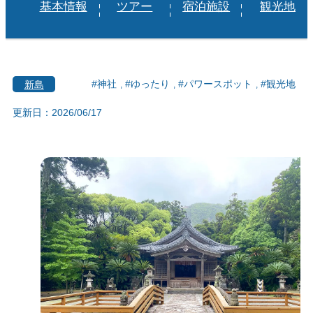
基本情報
ツアー
宿泊施設
観光地
新島
#神社
#ゆったり
#パワースポット
#観光地
更新日：2026/06/17