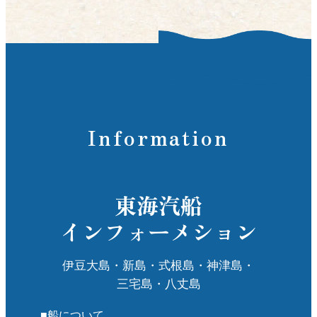
た
定のパンもあるらしく、種類豊富です。 そして
何よりも驚きなのが、その値段。安いものだと
く
100円台からあるのです。勿論、味も島民の
方々が通うお店ですので、島民のお墨付き。素
あ
泊まりの宿泊であれば何度でも通いたくなるお
、
店です。 新島のお土産にも買って帰りたいとこ
い
ろ。パンの食感や味をそのまま楽しめる食パン
Information
り
も人気の一品です。 せっかく行ってみたのに、
多くが売り切れていたなんてことは防ぎたいの
し
で、訪れるのなら朝早くか昼前がオススメ。新
で
島散策のお供にいかがですか。 （2026年5月現
東海汽船
在の情報を基に作成しています） かじやベーカ
インフォーメション
リー東京都新島村本村1-8-6営業時間 7:00-
時
18:30定休日 火曜日（8月除く）新島村観光案
村
内所HP
伊豆大島・新島・式根島・神津島・
三宅島・八丈島
■船について