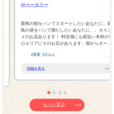
やベーカリー
を
新島の朝をパンでスタートしたいあなたに、新
食
島の昼をパンで満たしたいあなたに、、オスス
れ
メのお店あります！ 村役場にも程近い本村の中
と
心エリアにそのお店があります。朝からオープ
ンしているため、出勤前の島民の方々も多く通
#食事
#グルメ
ど
う名店です。 店内に入ってみると、そこには多
生
彩なパンたちが並び、美味しい匂いが漂いま
詳細を見る
調
す。中でも目に留まるのは、店内で焼き上げた
昔ながらな素朴で懐かしいパンたち。特別に何
か目新しいわけではないけど安心する、コロ
か
ネ・あんパン・クリームパン・メロンパンとい
山
った菓子パン、コロッケパン・カレーパン・サ
を
ンドイッチといった総菜パン、目移りする沢山
もっと見る
の種類のパンたちが勢揃いしています。曜日限