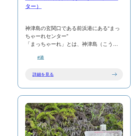
ター）
神津島の玄関口である前浜港にある“まっ
ちゃーれセンター”
「まっちゃーれ」とは、神津島（こうづ
しま）の言葉で「いらっしゃい」「寄っ
#港
てらっしゃい」という意味なんです。
神津島観光協会や東海汽船の乗船券窓
詳細を見る
口・コインロッカー・休憩スペースなど
がございます。
神津島の旅の始める前に立ち寄るのがオ
ススメです✨
また船の出発・到着はこの“前浜港”と“多
幸湾”のどちらかになります🚢🌊
当日の天候や波の状況で港が確定します
ので、お乗り遅れないよう十分にご注意