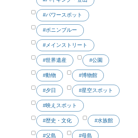
#パワースポット
#ボニンブルー
#メインストリート
#世界遺産
#公園
#動物
#博物館
#夕日
#星空スポット
#映えスポット
#歴史・文化
#水族館
#父島
#母島