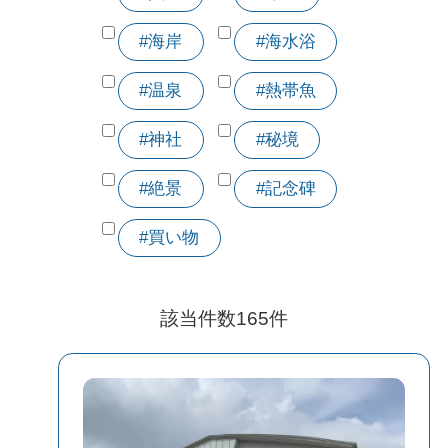
#海岸
#海水浴
#温泉
#熱帯魚
#神社
#秘境
#絶景
#記念碑
#買い物
該当件数
165
件