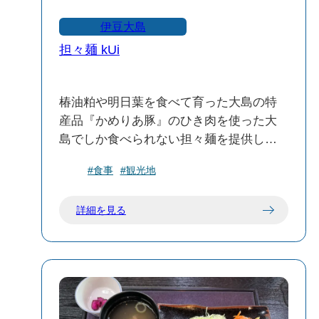
伊豆大島
担々麺 kUi
椿油粕や明日葉を食べて育った大島の特
産品『かめりあ豚』のひき肉を使った大
島でしか食べられない担々麺を提供して
います🍜
#食事
#観光地
デザイナーでもある亭主がプロデュース
した女性やファミリー・カップルも入り
詳細を見る
やすい落ちついたオシャレな空間。
辛さは、お好みで後から大島産の青唐辛
子を入れるスタイルなので、辛さが苦手
な人も食べれます🍴
一般的な担々麺と違い豆乳ベースでマイ
ルドな口当たりで唯一無二の担々麺です