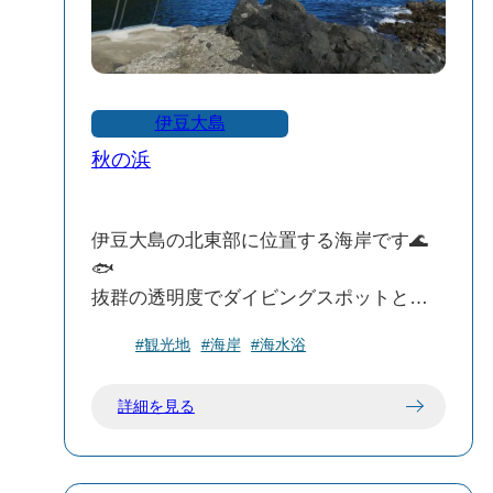
伊豆大島
秋の浜
伊豆大島の北東部に位置する海岸です🌊
🐟
抜群の透明度でダイビングスポットとし
て有名です✰🥽
#観光地
#海岸
#海水浴
溶岩が作り出した独特の海底地形と様々
な海洋生物がみれるのがおすすめポイン
詳細を見る
ト🔍