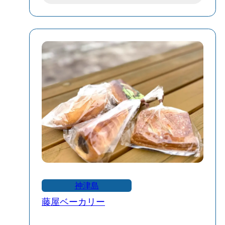
訪れた日は2026年5月下旬・気温は27度で
したが、この冷風の中はなんと17度⁉ 温
度計をみてビックリ👀✨
特にこれからの夏にはピッタリなひんや
りスポットです📝
天上山の登山終わりや少し涼しさが欲し
いとなった時などに立ち寄るのがオスス
メです！
神津島
藤屋ベーカリー