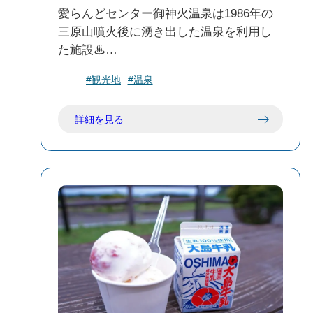
愛らんどセンター御神火温泉は1986年の
三原山噴火後に湧き出した温泉を利用し
た施設♨
館内には三原山噴火の恵みの温泉でリフ
#観光地
#温泉
レッシュできる大浴場・25m温泉プール・
レストランも併設されております。
詳細を見る
伊豆大島に訪れた際は是非立ち寄ってい
ただきたい場所です✨