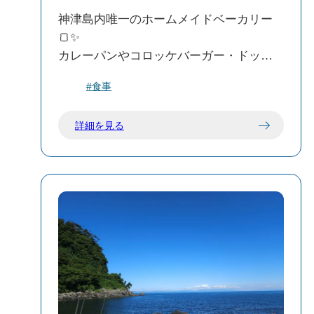
神津島内唯一のホームメイドベーカリー
🍞✨
カレーパンやコロッケバーガー・ドック
パンをはじめとするおかずパンに、
#食事
チョココロネやアンドーナツ・デニッシ
ュなどのさまざまな種類のパンを販売し
詳細を見る
ています。
パンの他にも食料品や生活雑貨も扱って
いるので、困ることなし！