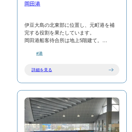
岡田港
伊豆大島の北東部に位置し、元町港を補
完する役割を果たしています。
岡田港船客待合所は地上5階建て。
1階は乗船券窓口と待合所 / 2階はお土産
#港
店・岡田港ふれあい交流スペース / 3階は
レストラン[イズシチ丸食堂] / 4階は津波
詳細を見る
避難施設・防災倉庫
船の出発・到着はこの“岡田港”と“元町
港”のどちらかになります🚢🌊
当日の天候や波の状況で港が確定します
ので、お乗り遅れないよう十分にご注意
ください⚠