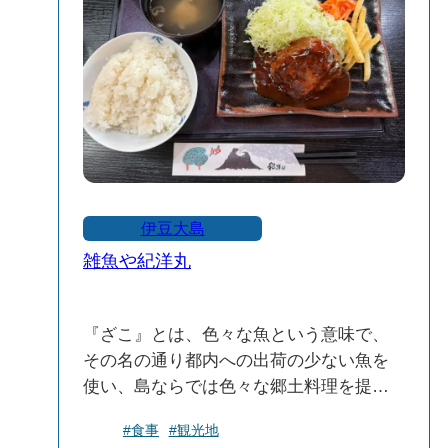
😊💞
伊豆大島
雑魚や紀洋丸
『ざこ』とは、色々な魚という意味で、
その名の通り都内への出荷の少ない魚を
使い、島ならでは色々な郷土料理を提
供。
#食事
#観光地
店内も南国らしい雰囲気が漂います。