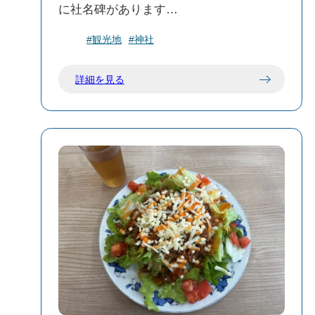
に社名碑があります
祭神は阿治古命・天照皇大神。
#観光地
#神社
境内までは長い階段を登りますが、小祠
が多く集められ配置されていて独特な空
詳細を見る
気感とパワーを感じる事ができます✰