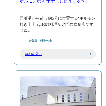
ホルモン焼き 十十（じゅうじゅう）
元町港から徒歩約5分に位置する“ホルモン
焼き十十”はお肉料理が専門の飲食店です
🍖💞
ランチ・ディナーと営業しているので、
#食事
#観光地
お昼はカレーやビビンバ丼・チャーシュ
ー丼
詳細を見る
夜はホルモンやハラミ・カルビなどの焼
肉メニューとそれぞれ違った料理をお楽
しみいただけます🎶