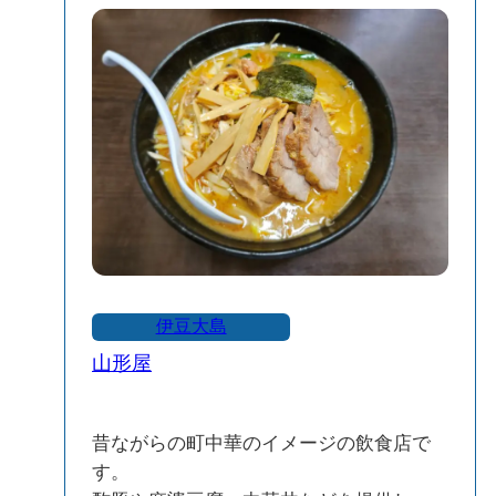
手作りのお惣菜：地元の食材を使ったお
惣菜も人気です。
🍨 カフェコーナーの魅力
併設のカフェコーナーでは、大島牛乳を
使用したジェラートやソフトクリームを
提供しています。
特に「ソフジェラ」と呼ばれる、ジェラ
ートとソフトクリームを組み合わせたメ
ニューが好評です。
伊豆大島
伊豆大島を訪れた際には、地元の味と雰
山形屋
囲気を楽しめる「ぶらっとハウス」にぜ
ひ立ち寄ってみてください。
昔ながらの町中華のイメージの飲食店で
す。