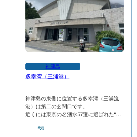
神津島
多幸湾（三浦港）
神津島の東側に位置する多幸湾（三浦漁
港）は第二の玄関口です。
近くには東京の名湧水57選に選ばれた“多
幸湧水”や“多幸湾海水浴場”などの観光地
#港
もあります。