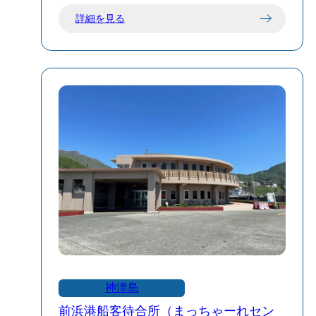
三浦漁港船客待合所には東海汽船の乗船
詳細を見る
券窓口がございます。
また船の出発・到着はこの“多幸湾”と“前
浜港”のどちらかになります🚢🌊
当日の天候や波の状況で港が確定します
ので、お乗り遅れないよう十分にご注意
ください⚠
神津島
前浜港船客待合所（まっちゃーれセン