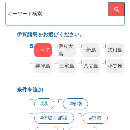
伊豆諸島をお選びください。
伊豆大
すべて
新島
式根島
島
神津島
三宅島
八丈島
小笠原
条件を追加
#港
#植物
#体験型施設
#空港