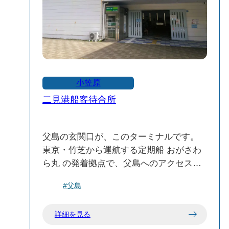
小笠原
二見港船客待合所
父島の玄関口が、このターミナルです。
東京・竹芝から運航する定期船 おがさわ
ら丸 の発着拠点で、父島へのアクセスの
中心となっています。
#父島
母島へ向かう ははじま丸 に乗り継ぐ場合
は、徒歩約2分の場所にある「ははじま丸
詳細を見る
船客待合所」にて乗船券をご購入くださ