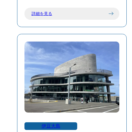
シアター
詳細を見る
伊豆大島の成り立ちや地質や地形などデ
ジタル映像と実物資料を交えているGeo展
示室
7500分の1で再現された立体模型に映像が
広がるプロジェクション展示・Geoシオラ
マ
子供から大人まで楽しめる施設です。伊
豆大島に到着後に訪れるのが一番のおす
すめポイントです🔍✨
伊豆大島の事を詳しく知る事もでき、い
つもとは違った楽しみ方ができるので是
非訪れて見てください😊
伊豆大島