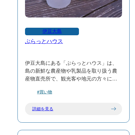
伊豆大島
ぶらっとハウス
伊豆大島にある「ぶらっとハウス」は、
島の新鮮な農産物や乳製品を取り扱う農
産物直売所で、観光客や地元の方々に親
しまれています。
#買い物
🛍️ 主な取り扱い商品
詳細を見る
新鮮な野菜や花卉類：島内の農家が育て
た旬の野菜や切り花を販売しています。
乳製品：大島牛乳や大島バターなど、地
元産の乳製品を取り扱っています。