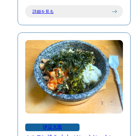
伊豆大島のC級グルメ選手権に出場し、第
詳細を見る
1回・第2回と第1位を獲得したお店です🌟
魚料理🐟をはじめ、肉料理🥩もメニュー
が豊富
島もちも絶品でおすすめの一品です˖✧
伊豆大島