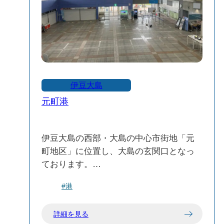
伊豆大島
元町港
伊豆大島の西部・大島の中心市街地「元
町地区」に位置し、大島の玄関口となっ
ております。
元町港船客待合所は地上3階建て。1階は
#港
乗船券窓口・お土産店 / 2階は海のパン屋
さんや展望デッキへとつながります。
詳細を見る
船の出発・到着はこの“元町港”と“岡田