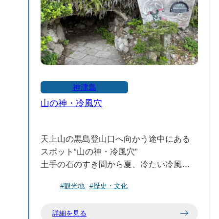
ください⚠
神津島
山の神・冷風穴
天上山の黒島登山口へ向かう途中にある
スポット“山の神・冷風穴”
土手の石のすき間から夏、冷たい冷風が
吹きあげ、地中から風神が風を送ってい
#観光地
#歴史・文化
るような……
恐る恐る近づいてみると冷たい風を感じ
詳細を見る
る事ができます！！