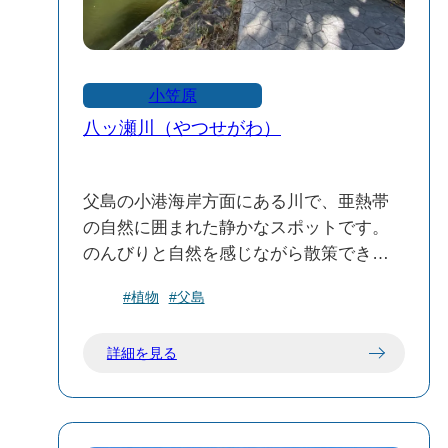
小笠原
八ッ瀬川（やつせがわ）
父島の小港海岸方面にある川で、亜熱帯
の自然に囲まれた静かなスポットです。
のんびりと自然を感じながら散策でき、
駐車場や休憩スペース、お手洗いも整っ
#植物
#父島
ています。
詳細を見る