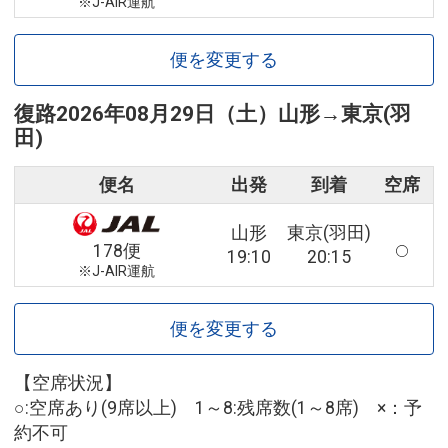
※J-AIR運航
便を変更する
復路
2026年08月29日（土）
山形
→
東京(羽
田)
便名
出発
到着
空席
山形
東京(羽田)
178便
19:10
20:15
※J-AIR運航
便を変更する
【空席状況】
○:空席あり(9席以上) 1～8:残席数(1～8席) ×：予
約不可