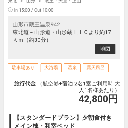
東北
山形
蔵王・天童・上山
In 15:00 / Out 10:00
山形市蔵王温泉942
東北道～山形道・山形蔵王ＩＣより約17
Ｋｍ（約30分）
地図
駐車場あり
大浴場
温泉
露天風呂
旅行代金
（航空券+宿泊 2名1室ご利用時 大
人1名様あたり）
42,800
円
【スタンダードプラン】夕朝食付き
メイン棟・和室ベッド