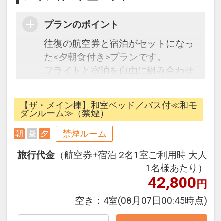
プランのポイント
往復の航空券と宿泊がセットになっ
た<夕朝食付き>プランです。
フライトと宿泊を自由に組み合わせ
できるダイナミックパッケージだか
ら、一都市滞在はもちろん周遊旅行
【ザ・メイン棟】和室ベッド／バス付≪和モ
にも最適！
ダンルーム≫（禁煙）
旅行期間中の1泊だけの宿泊や延
禁煙ルーム
朝
昼
夕
泊・飛び泊なども自由自在です。
フライトは、安心のJALまたは
旅行代金
（航空券+宿泊 2名1室ご利用時 大人
（JALグループ）確約！フライトマ
1名様あたり）
イル50％貯まります。
42,800
円
オプションでレンタカーや現地交
空き：
4室
(08月07日00:45時点)
通・体験プランなどの追加（同時予
約）が可能なプランもございます。