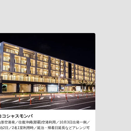
ココシャスモンパ
山形空港発／往復沖縄(那覇)空港利用／10月3日出発一例／
1泊2日／2名1室利用時／延泊・帰着日延長などアレンジ可