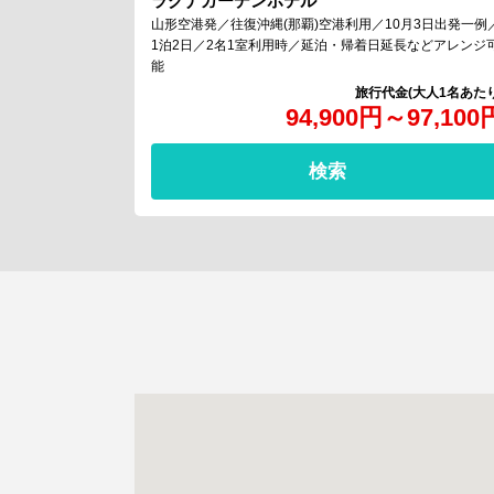
ラグナガーデンホテル
山形空港発／往復沖縄(那覇)空港利用／10月3日出発一例
1泊2日／2名1室利用時／延泊・帰着日延長などアレンジ
能
94,900
円
～
97,100
検索