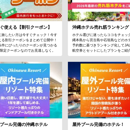
ぐ使える【割引クーポン】
沖縄ホテル売れ筋ランキング
に旅したい方は今すぐチェック！今す
ホテル選びに迷ったらココをチェッ
える割引クーポンをまとめて公開中！
縄本島から宮古島や石垣島などのホ
条件にぴったりのクーポンが見つかる
予約数に基づきランキング化してJA
♪限定クーポンなのでお見逃しなく。
航空券とセットにしたプランをご紹
プール完備の沖縄ホテル
屋外プール完備のホテル！