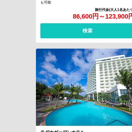
も可能
86,600
円
～
123,900
検索