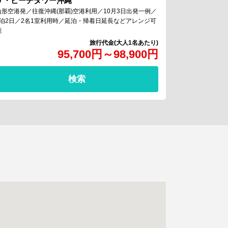
ザ・ビーチタワー沖縄
山形空港発／往復沖縄(那覇)空港利用／10月3日出発一例／
1泊2日／2名1室利用時／延泊・帰着日延長などアレンジ可
能
95,700
円
～
98,900
円
検索