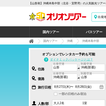
【山形発】沖縄本島中部（北谷・宜野湾）の人気観光ツアー
出発
国内ツアー
バスツアー
国内ツアー
沖縄
沖縄本島中部
オプションでレンタカー予約も可能
ダイナミックパッケージとは？
出発空港
到着空港
往路
出発空港
到着空港
復路
旅行日程
一部の日程のみ宿泊
人数/部