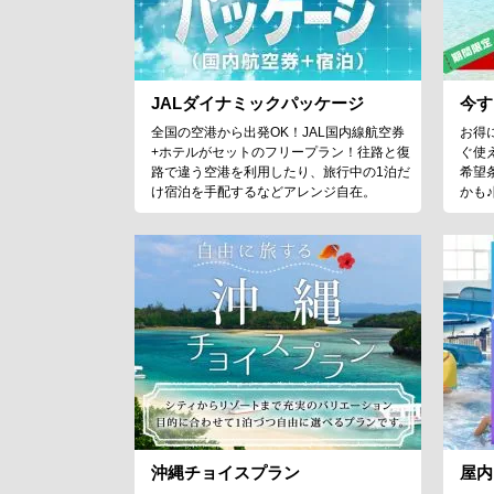
JALダイナミックパッケージ
今す
全国の空港から出発OK！JAL国内線航空券
お得
+ホテルがセットのフリープラン！往路と復
ぐ使
路で違う空港を利用したり、旅行中の1泊だ
希望
け宿泊を手配するなどアレンジ自在。
かも
沖縄チョイスプラン
屋内