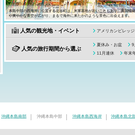
本島中部の西海岸に位置する北谷町は、米軍基地が近いこともあり、異国情
や爽やかな青空が広がり、まるで海外に来たかのような景色に出会えます。
人気の観光地・イベント
アメリカンビレッジ
夏休み・お盆
人気の旅行期間から選ぶ
11月連休
年末年
沖縄本島南部
沖縄本島中部
沖縄本島西海岸
沖縄本島北