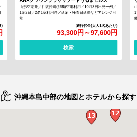
ANAクラウンプラザリゾートうるまヒルズ
／
山形空港発／往復沖縄(那覇)空港利用／10月3日出発一例／
可
1泊2日／2名1室利用時／延泊・帰着日延長などアレンジ可
能
円
93,300
円
～
97,600
円
検索
沖縄本島中部の地図とホテルから探す