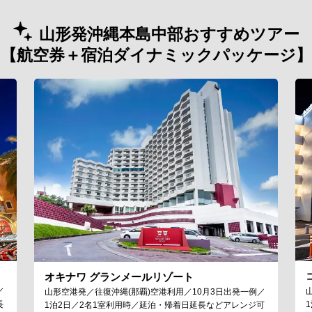
山形発沖縄本島中部おすすめツアー
【航空券＋宿泊ダイナミックパッケージ】
オキナワ グランメールリゾート
／
山形空港発／往復沖縄(那覇)空港利用／10月3日出発一例／
長
1泊2日／2名1室利用時／延泊・帰着日延長などアレンジ可