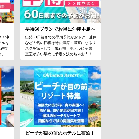
早得60プランでお得に沖縄本島へ
ク！沖
出発60日前までの早期予約がおトク！連休
テルを
など人気の日程は特に満席・満室になるリ
L往復
スクを減らして、飛行機・ホテルに空席・
介。
空室が多い早めに予定を決めちゃおう！
ビーチが目の前のホテルに宿泊！