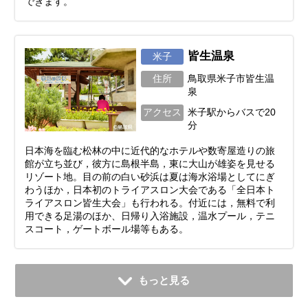
できます。
皆生温泉
米子
住所
鳥取県米子市皆生温
泉
アクセス
米子駅からバスで20
分
日本海を臨む松林の中に近代的なホテルや数寄屋造りの旅
館が立ち並び，彼方に島根半島，東に大山が雄姿を見せる
リゾート地。目の前の白い砂浜は夏は海水浴場としてにぎ
わうほか，日本初のトライアスロン大会である「全日本ト
ライアスロン皆生大会」も行われる。付近には，無料で利
用できる足湯のほか、日帰り入浴施設，温水プール，テニ
スコート，ゲートボール場等もある。
もっと見る