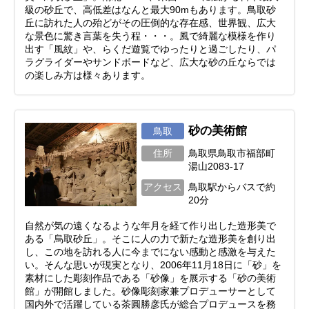
級の砂丘で、高低差はなんと最大90mもあります。鳥取砂
丘に訪れた人の殆どがその圧倒的な存在感、世界観、広大
な景色に驚き言葉を失う程・・・。風で綺麗な模様を作り
出す「風紋」や、らくだ遊覧でゆったりと過ごしたり、パ
ラグライダーやサンドボードなど、広大な砂の丘ならでは
の楽しみ方は様々あります。
砂の美術館
鳥取
住所
鳥取県鳥取市福部町
湯山2083-17
アクセス
鳥取駅からバスで約
20分
自然が気の遠くなるような年月を経て作り出した造形美で
ある「烏取砂丘」。そこに人の力で新たな造形美を創り出
し、この地を訪れる人に今までにない感動と感激を与えた
い。そんな思いが現実となり、2006年11月18日に「砂」を
素材にした彫刻作品である「砂像」を展示する「砂の美術
館」が開館しました。砂像彫刻家兼プロデューサーとして
国内外で活躍している茶圓勝彦氏が総合プロデュースを務