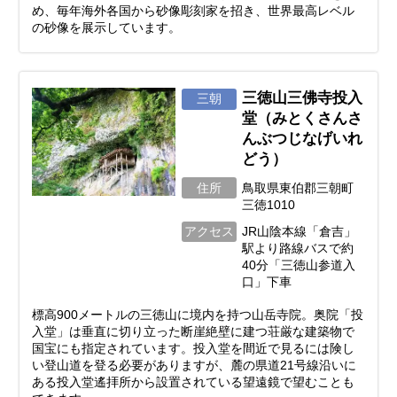
め、毎年海外各国から砂像彫刻家を招き、世界最高レベル
の砂像を展示しています。
三徳山三佛寺投入
三朝
堂（みとくさんさ
んぶつじなげいれ
どう）
住所
鳥取県東伯郡三朝町
三徳1010
アクセス
JR山陰本線「倉吉」
駅より路線バスで約
40分「三徳山参道入
口」下車
標高900メートルの三徳山に境内を持つ山岳寺院。奥院「投
入堂」は垂直に切り立った断崖絶壁に建つ荘厳な建築物で
国宝にも指定されています。投入堂を間近で見るには険し
い登山道を登る必要がありますが、麓の県道21号線沿いに
ある投入堂遙拝所から設置されている望遠鏡で望むことも