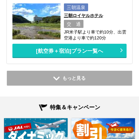
三朝温泉
三朝ロイヤルホテル
交 通
JR米子駅より車で約10分、出雲
空港より車で約120分
[航空券＋宿泊]プラン一覧へ
もっと見る
特集＆キャンペーン