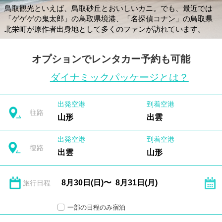
鳥取観光といえば、鳥取砂丘とおいしいカニ。でも、最近では
「ゲゲゲの鬼太郎」の鳥取県境港、「名探偵コナン」の鳥取県
北栄町が原作者出身地として多くのファンが訪れています。
オプションでレンタカー予約も可能
ダイナミックパッケージとは？
出発空港
到着空港
往路
山形
出雲
出発空港
到着空港
復路
出雲
山形
旅行日程
一部の日程のみ宿泊