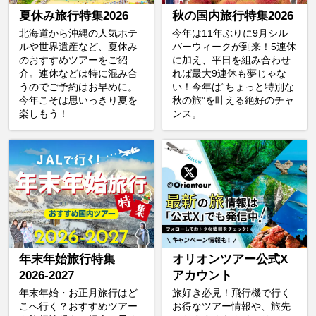
夏休み旅行特集2026
秋の国内旅行特集2026
北海道から沖縄の人気ホテ
今年は11年ぶりに9月シル
ルや世界遺産など、夏休み
バーウィークが到来！5連休
のおすすめツアーをご紹
に加え、平日を組み合わせ
介。連休などは特に混み合
れば最大9連休も夢じゃな
うのでご予約はお早めに。
い！今年は“ちょっと特別な
今年こそは思いっきり夏を
秋の旅”を叶える絶好のチャ
楽しもう！
ンス。
年末年始旅行特集
オリオンツアー公式X
2026-2027
アカウント
年末年始・お正月旅行はど
旅好き必見！飛行機で行く
こへ行く？おすすめツアー
お得なツアー情報や、旅先