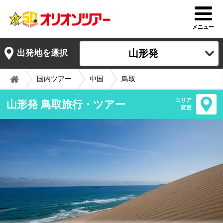
メニュー
山形発
出発地を選択
国内ツアー
中国
鳥取
エリア
山形発 鳥取旅行・ツアー
変更