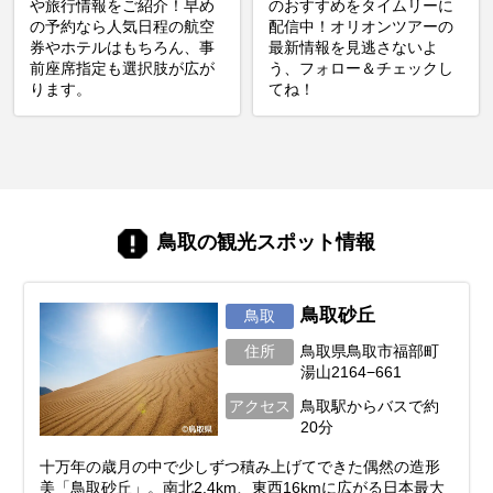
や旅行情報をご紹介！早め
のおすすめをタイムリーに
の予約なら人気日程の航空
配信中！オリオンツアーの
券やホテルはもちろん、事
最新情報を見逃さないよ
前座席指定も選択肢が広が
う、フォロー＆チェックし
ります。
てね！
鳥取の観光スポット情報
鳥取砂丘
鳥取
住所
鳥取県鳥取市福部町
湯山2164−661
アクセス
鳥取駅からバスで約
20分
十万年の歳月の中で少しずつ積み上げてできた偶然の造形
美「鳥取砂丘」。南北2.4km、東西16kmに広がる日本最大