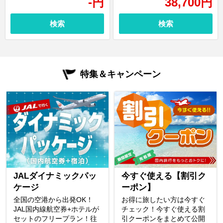
-
円
38,700
円
検索
検索
特集＆キャンペーン
JALダイナミックパッ
今すぐ使える【割引ク
ケージ
ーポン】
全国の空港から出発OK！
お得に旅したい方は今すぐ
JAL国内線航空券+ホテルが
チェック！今すぐ使える割
セットのフリープラン！往
引クーポンをまとめて公開