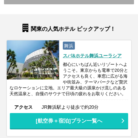
関東の人気ホテル ピックアップ！
舞浜
スパ&ホテル舞浜ユーラシア
都心にいちばん近いリゾートへよ
うこそ。東京からも電車で20分と
アクセスも良く、車窓に広がる海
や街並み、テーマパークなど贅沢
なロケーションに立地。エリア最大級の源泉かけ流しのある
天然温泉と、自慢のサウナで日頃の疲れをお取りください。
アクセス
JR舞浜駅より徒歩で約20分
[航空券＋宿泊]プラン一覧へ