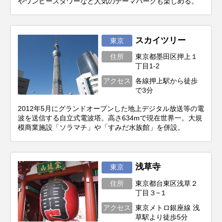
やワンピースタワーなど人気のテーマパークも楽しめる。
スカイツリー
東京
住所
東京都墨田区押上１
丁目1-2
アクセス
各線押上駅から徒歩
で3分
2012年5月にグランドオープンした地上デジタル放送等の電
波を送信する自立式電波塔。高さ634mで現在世界一。大規
模商業施設「ソラマチ」や「すみだ水族館」を併設。
浅草寺
東京
住所
東京都台東区浅草２
丁目３−１
アクセス
東京メトロ銀座線 浅
草駅より徒歩5分