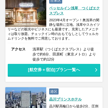
台東区
ベッセルイン浅草 つくばエク
スプレス
2023年4月オープン！奥浅草の閑
静な場所に立地。浅草やスカイツ
リーなどの観光やビジネスにも最適です。充実したアメニテ
ィは取り放題。チェックイン時のおもてなしとしてウェルカ
ムドリンクを無料でご用意しております。
アクセス
浅草駅（つくばエクスプレス）より徒
歩で約6分、田原町（東京メトロ）より
徒歩で約12分
[航空券＋宿泊]プラン一覧へ
港区
品川プリンスホテル
品川駅高輪口から徒歩2分、圧倒