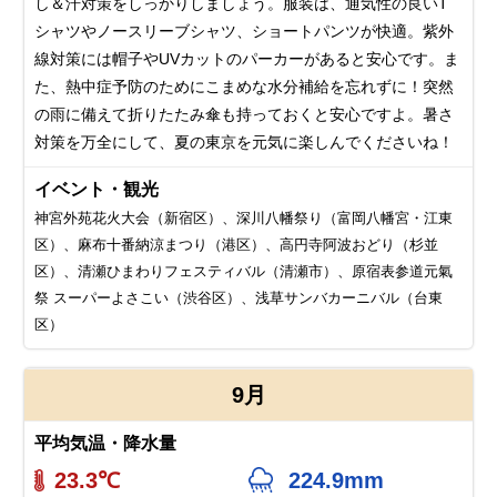
し＆汗対策をしっかりしましょう。服装は、通気性の良いT
シャツやノースリーブシャツ、ショートパンツが快適。紫外
線対策には帽子やUVカットのパーカーがあると安心です。ま
た、熱中症予防のためにこまめな水分補給を忘れずに！突然
の雨に備えて折りたたみ傘も持っておくと安心ですよ。暑さ
対策を万全にして、夏の東京を元気に楽しんでくださいね！
イベント・観光
神宮外苑花火大会（新宿区）、深川八幡祭り（富岡八幡宮・江東
区）、麻布十番納涼まつり（港区）、高円寺阿波おどり（杉並
区）、清瀬ひまわりフェスティバル（清瀬市）、原宿表参道元氣
祭 スーパーよさこい（渋谷区）、浅草サンバカーニバル（台東
区）
9月
平均気温・降水量
23.3℃
224.9mm