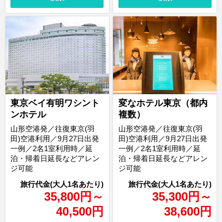
東京ベイ有明ワシント
変なホテル東京（都内
ンホテル
複数）
山形空港発／往復東京(羽
山形空港発／往復東京(羽
田)空港利用／9月27日出発
田)空港利用／9月27日出発
一例／2名1室利用時／延
一例／2名1室利用時／延
泊・帰着日延長などアレン
泊・帰着日延長などアレン
ジ可能
ジ可能
35,800
円
～
35,300
円
～
40,500
円
38,600
円