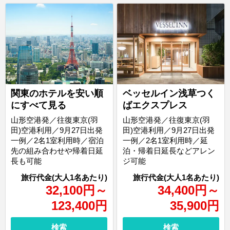
関東のホテルを安い順
ベッセルイン浅草つく
にすべて見る
ばエクスプレス
山形空港発／往復東京(羽
山形空港発／往復東京(羽
田)空港利用／9月27日出発
田)空港利用／9月27日出発
一例／2名1室利用時／宿泊
一例／2名1室利用時／延
先の組み合わせや帰着日延
泊・帰着日延長などアレン
長も可能
ジ可能
32,100
円
～
34,400
円
～
123,400
円
35,900
円
検索
検索