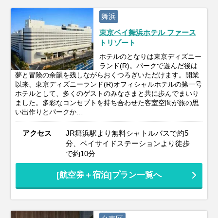
舞浜
東京ベイ舞浜ホテル ファース
トリゾート
ホテルのとなりは東京ディズニー
ランド(R)。パークで遊んだ後は
夢と冒険の余韻を残しながらおくつろぎいただけます。開業
以来、東京ディズニーランド(R)オフィシャルホテルの第一号
ホテルとして、多くのゲストのみなさまと共に歩んでまいり
ました。多彩なコンセプトを持ち合わせた客室空間が旅の思
い出作りとパークか…
アクセス
JR舞浜駅より無料シャトルバスで約5
分、ベイサイドステーションより徒歩
で約10分
[航空券＋宿泊]プラン一覧へ