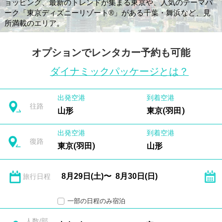
ョッピング、最新のトレンドが集まる東京や、人気のテーマパ
ーク「東京ディズニーリゾート®」がある千葉・舞浜など、見
所満載のエリア。
オプションでレンタカー予約も可能
ダイナミックパッケージとは？
出発空港
到着空港
往路
山形
東京(羽田)
出発空港
到着空港
復路
東京(羽田)
山形
旅行日程
一部の日程のみ宿泊
人数/部