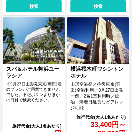
検索
検索
スパ＆ホテル舞浜ユー
横浜桜木町ワシントン
ラシア
ホテル
※9月27日山形発東京(羽田)着
山形空港発／往復東京(羽
のプランがご用意できません
田)空港利用／9月27日出発
でした。下記ボタンよりほか
一例／2名1室利用時／延
の日付で検索ください。
泊・帰着日延長などアレン
ジ可能
33,400
円
～