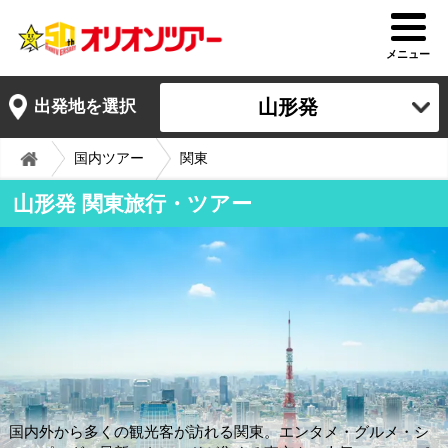
メニュー
山形発
出発地を選択
国内ツアー
関東
山形発 関東旅行・ツアー
国内外から多くの観光客が訪れる関東。エンタメ・グルメ・シ