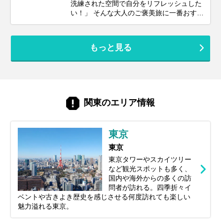
洗練された空間で自分をリフレッシュした
い！」 そんな大人のご褒美旅に一番おすす
めしたいのが、日本の中心『東京』です。
飛行機や新幹線でアクセスしやすい東京に
は、世界中のグルメが集まる名店、話題の
もっと見る
アートやエンターテインメント、そして江
戸の風情を感じる下町まで、多彩な魅力が
ぎゅっと詰まっています。訪れるたびに新
しい発見があるのも、東京ならではの楽し
みです。 この記事では、最新トレンドスポ
ットから、一度は訪れたい定番名所まで、
関東のエリア情報
東京の魅力を存分に味わえる観光地を厳選
してご紹介。 次の旅が少し特別にな
る、“東京ならでは”の過ごし方をぜひ見つ
東京
けてみてください。
東京
東京タワーやスカイツリー
など観光スポットも多く、
国内や海外からの多くの訪
問者が訪れる。四季折々イ
ベントや古きよき歴史を感じさせる何度訪れても楽しい
魅力溢れる東京。