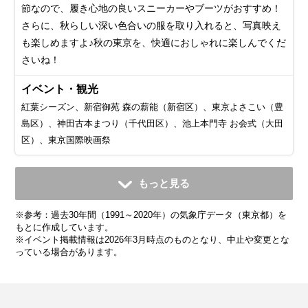
節なので、履き心地の良いスニーカーやブーツがおすすめ！
さらに、秋らしい深い色合いの服を取り入れると、写真映え
も楽しめますよ♪秋の東京を、快適におしゃれに楽しんでくだ
さいね！
イベント・観光
紅葉シーズン、新宿御苑 森の薪能（新宿区）、東京よさこい（豊
島区）、神田古本まつり（千代田区）、池上本門寺 お会式（大田
区）、東京国際映画祭
11月
12月
1月
2月
3月
4月
5月
6月
7月
もっと見る
平均気温・降水量
平均気温・降水量
平均気温・降水量
平均気温・降水量
平均気温・降水量
平均気温・降水量
平均気温・降水量
平均気温・降水量
平均気温・降水量
※参考：過去30年間（1991～2020年）の気象庁データ（東京都）を
12.5℃
7.7℃
5.4℃
6.1℃
9.4℃
14.3℃
18.8℃
21.9℃
25.7℃
96.3mm
57.9mm
59.7mm
56.5mm
116.0mm
133.7mm
139.7mm
167.8mm
156.2mm
もとに作成しています。
※イベント掲載情報は2026年3月時点のものとなり、中止や変更とな
っている場合があります。
気候・服装
気候・服装
気候・服装
気候・服装
気候・服装
気候・服装
気候・服装
気候・服装
気候・服装
スプリング
スプリング
ダウン
ダウン
ダウン
ニット
コート
コート
コート
コート
カーディガン
長袖シャツ
半袖シャツ
ジャケット
ジャケット
長袖シャツ
レインコート
ワンピース
コート
ジャケット
ジャケット
ジャケット
コート