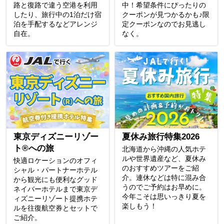
路と復路で違う空港を利用
中！希望条件にぴったりの
したり、旅行中の1泊だけ宿
クーポンが見つかるかも♪限
泊を手配するなどアレンジ
定クーポンなのでお見逃し
自在。
なく。
東京ディズニーリゾー
夏休み旅行特集2026
ト®への旅
北海道から沖縄の人気ホテ
ルや世界遺産など、夏休み
快適ロケーションのオフィ
のおすすめツアーをご紹
シャル・パートナーホテル
介。連休などは特に混み合
から観光にも便利なグッド
うのでご予約はお早めに。
ネイバーホテルまで東京デ
今年こそは思いっきり夏を
ィズニーリゾート提携ホテ
楽しもう！
ルを往復航空券とセットで
ご紹介。