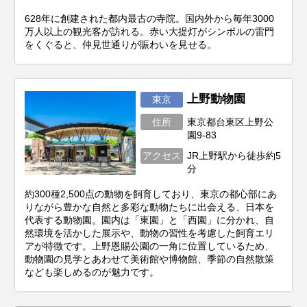
628年に創建された都内最古の寺院。国内外から毎年3000
万人以上の観光客が訪れる。赤い大提灯がシンボルの雷門
をくぐると、仲見世通りが賑わいを見せる。
上野動物園
東京
住所
東京都台東区上野公
園9-83
アクセス
JR上野駅から徒歩約5
分
約300種2,500点の動物を飼育しており、東京の都心部にあ
りながら豊かな自然と多彩な動物たちに出会える、日本を
代表する動物園。園内は「東園」と「西園」に分かれ、自
然環境を活かした展示や、動物の習性を考慮した飼育エリ
アが特徴です。上野恩賜公園の一角に位置しているため、
動物園の見学とあわせて美術館や博物館、季節の自然散策
なども楽しめるのが魅力です。