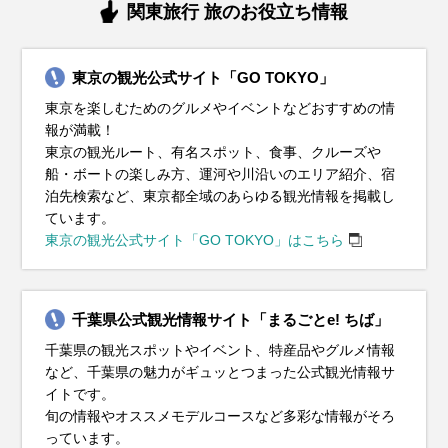
11月の東京は、本格的な秋が訪れ、紅葉が美しい時期です。
12月の東京は、冬の始まりを感じさせる季節。平均気温は
1月の東京は真冬まっただ中。平均気温は約5℃、朝晩は0℃
2月もまだまだ冬真っ盛り。寒さが続きますが、晴れた日に
3月の東京は、春の訪れを感じるものの、まだまだ寒い日
4月になると、東京もすっかり春らしくなり、観光には最高
5月の東京は、春本番！過ごしやすい気候で、お出かけや観
6月の東京は、いよいよ梅雨入り。湿度が高くなり、蒸し暑
7月の東京は、いよいよ本格的な夏が到来！平均気温は
関東旅行 旅のお役立ち情報
平均気温は13℃前後で、昼間は穏やかな暖かさを感じられま
10℃前後で、最低気温が5℃を下回る日もあります。寒さ対
近くまで冷え込むこともあります。特に朝晩の寒さは厳しい
は少しだけ春の気配を感じることもあります。でも、油断は
も。寒暖差が大きいので、服装選びがちょっと悩ましい時期
のシーズンが到来！桜が咲き誇る中を散策するのにぴったり
光にはピッタリの季節です。平均気温は17℃前後、日中は
さを感じる日も増えてきます。平均気温は20℃〜25℃前後
25℃〜30℃と暑い日が続きます。外を歩くなら、軽い素材の
すが、朝晩はしっかり冷え込むので、防寒対策が必要です。
策はしっかりと！おすすめの服装は、厚手のコートやダウン
ので、防寒対策はしっかりと！おすすめの服装は、厚手のコ
禁物！平均気温は5〜7℃くらいなので、しっかり防寒対策を
です。平均気温は10℃前後で、薄手のコートやジャケットが
の時期です。平均気温は15℃前後で、過ごしやすい日が多く
20℃を超えることもあり、ぽかぽか陽気の日が増えてきま
で、雨の日が多くなるのが特徴です。この時期の服装は、通
Tシャツやショートパンツで涼しく過ごすのがおすすめ。日
東京の観光公式サイト「GO TOKYO」
おすすめの服装は、ウール素材のコートやジャケット、セー
ジャケット。特に、朝晩の外出では、手袋やマフラー、帽子
ートやダウンジャケット。さらに、マフラー・手袋・帽子を
しておきましょう。服装の基本は 厚手のコートやダウンジャ
活躍します。朝晩は冷え込むことがあるので、セーターや厚
なります。服装は、軽めのジャケットやカーディガンがちょ
す。服装は、薄手のジャケットやカーディガンがちょうどい
気性の良い素材がマスト！湿気を吸いやすい綿やリネンのシ
差しが強く、紫外線もグッと増える時期なので、帽子・サン
東京を楽しむためのグルメやイベントなどおすすめの情
ターなどの暖かいアイテム。インナーには、長袖シャツやタ
といった防寒小物を活用すると、温かさがぐんとアップしま
プラスすれば、防寒レベルがグッとアップします。インナー
ケット。風を防げる素材を選べば、より暖かく過ごせます。
手のカーディガンを重ね着して、体温調整しやすいスタイル
うどいい感じ。日中は薄手のシャツやブラウスで快適に過ご
い感じ。日中は半袖シャツや軽めのパンツ、スカートで快適
ャツ、薄手のパンツが快適です。暑い日は、ショートスリー
グラス・日焼け止めをフル活用してしっかり肌を守りましょ
報が満載！
ートルネックを合わせると、快適さと温かさを両立できま
す。インナーには、ヒートテックやフリース素材のシャツを
はヒートテックやフリースなど、暖かい素材を選ぶのが正
長時間外を歩く予定があるなら、ヒートテックやフリースな
にすると◎。日中はポカポカ陽気になる日もあるので、イン
せますが、朝晩はひんやりすることもあるので、調整しやす
に過ごせますが、朝晩は肌寒くなることもあるので、サッと
ブのワンピースも涼しくておすすめ。また、突然の雨に備え
う！足元は、通気性の良いサンダルや軽量スニーカーが快適
東京の観光ルート、有名スポット、食事、クルーズや
す。観光中に寒さを感じた時に備えて、ストールや手袋を携
着用し、しっかりと暖かく保ちましょう。足元は、ブーツで
解。足元も冷えやすいので、滑りにくいブーツ＋厚手の靴下
どのインナーを仕込んでおくのが正解。首元・手先・足元の
ナーは軽めの長袖シャツやブラウスでOKです。足元は、歩き
い服装がおすすめです。足元は、たくさん歩くならスニーカ
羽織れるものを1枚持っておくと安心です。また、5月は天気
て防水性のあるジャケットや折りたたみ傘を忘れずに。足元
です。ただし、屋内は冷房がガンガン効いていることも。薄
船・ボートの楽しみ方、運河や川沿いのエリア紹介、宿
帯しておくと便利です。足元は、ブーツや防寒性のあるスニ
しっかり防寒できるものが最適です。この時期は、イルミネ
の組み合わせがおすすめです。寒さが苦手な人は、ホッカイ
冷え対策も重要なので、マフラー・手袋・ブーツを活用しま
やすいスニーカーがベスト。寒暖差に対応しつつ、春の東京
ーがベスト！天気が崩れそうな日は、防水性のある靴を選ぶ
が変わりやすい時期なので、折りたたみ傘があると便利。観
は、濡れても乾きやすい靴を選ぶと安心です。梅雨の時期で
手のカーディガンやストールを持っておくと、寒暖差にも対
泊先検索など、東京都全域のあらゆる観光情報を掲載し
ーカーを選ぶと、寒い日でも快適に歩けますよ！紅葉を楽し
ーションやクリスマスイベントも楽しめるので、寒さを乗り
ロをポケットに忍ばせておくと安心！ しっかり防寒して、冬
しょう！屋内観光の予定があるなら、脱ぎ着しやすい重ね着
観光を思いっきり楽しんでくださいね！
と安心です。春の日差しが気になる方は、帽子やサングラス
光では歩くことが多いので、クッション性のあるスニーカー
も、服装を工夫すれば快適に観光できますよ！雨の日の東京
応できて安心ですよ。暑さ対策を万全にして、夏の東京を思
ています。
みながら、秋の東京を暖かくおしゃれに満喫してください
越えながら、関東地方の冬の魅力を満喫してくださいね！
の東京を快適に楽しみましょう！
スタイルが便利。寒暖差に対応できる服装で、快適に東京を
も活用して、おしゃれに紫外線対策をしましょう♪春の東京を
を選ぶと、一日中快適に過ごせますよ！爽やかな春の東京
も楽しんでくださいね♪
いっきり楽しんでくださいね！
東京の観光公式サイト「GO TOKYO」はこちら
イベント・観光
ね！
楽しんでくださいね！
満喫する準備はOK？思いっきり楽しんでくださいね！
を、思いっきり楽しんでくださいね♪
イベント・観光
イベント・観光
イベント・観光
イベント・観光
桜の見ごろ、梅の見ごろ、菜の花の見ごろ、うえの桜まつり（台
イベント・観光
イベント・観光
イベント・観光
イベント・観光
東区）、中目黒桜まつり（目黒区）、だるま市（深大寺・調布
イルミネーションシーズン、赤穂義士祭（泉岳寺・港区）浅草寺
新年一般参賀（皇居・千代田区）、箱根駅伝（千代田区他）、だ
あじさいの見ごろ、菖蒲の見ごろ、山王まつり（日枝神社・千代
隅田川花火大会（台東区・墨田区）、下町七夕まつり（台東
千葉県公式観光情報サイト「まるごとe! ちば」
市）、火渡り祭（高尾山・八王子市）東京マラソン
歳の市（浅草）、浅草寺 羽子板市（台東区）、ボロ市（世田谷
いこく祭（神田明神・千代田区）、青梅だるま市（青梅市）、消
田区）、文京あじさいまつり（白山神社・文京区）
区）、神楽坂まつり（新宿区）、入谷朝顔まつり（入谷鬼子母
紅葉シーズン、イルミネーションシーズン、高尾山もみじまつり
梅の見ごろ、節分会（浅草寺・台東区）、せたがや梅まつり（世
桜の見ごろ、ツツジの見ごろ、フジの見ごろ、文京つつじまつり
バラの見ごろ、神田祭（神田明神・千代田区）、三社祭（浅草神
千葉県の観光スポットやイベント、特産品やグルメ情報
区）
防出初式（東京ビッグサイト周辺）、大相撲初場所
神・台東区）、ほおずき市（浅草寺・台東区）、みたままつり
（八王子市）、八王子いちょう祭り（八王子市）、酉の市（長國
田谷区）、高幡不動尊のだるま市（日野市）
（根津神社・文京区）、亀戸天神社 藤まつり（江東区）、浅草 流
社・台東区）、くらやみ祭（大國魂神社・府中市）、春のバラフ
など、千葉県の魅力がギュッとつまった公式観光情報サ
（靖国神社・千代田区）
寺/鷲神社・台東区）、東京国際映画祭
鏑馬（浅草神社・台東区）
ェスタ（神代植物公園・調布市）、足立の花火（足立区）、大相
イトです。
撲5月場所
旬の情報やオススメモデルコースなど多彩な情報がそろ
っています。