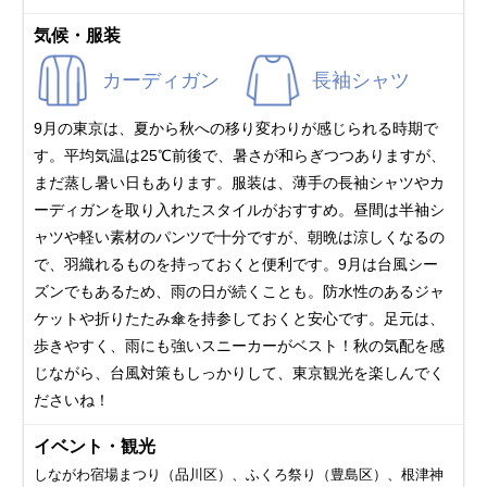
気候・服装
カーディガン
長袖シャツ
9月の東京は、夏から秋への移り変わりが感じられる時期で
す。平均気温は25℃前後で、暑さが和らぎつつありますが、
まだ蒸し暑い日もあります。服装は、薄手の長袖シャツやカ
ーディガンを取り入れたスタイルがおすすめ。昼間は半袖シ
ャツや軽い素材のパンツで十分ですが、朝晩は涼しくなるの
で、羽織れるものを持っておくと便利です。9月は台風シー
ズンでもあるため、雨の日が続くことも。防水性のあるジャ
ケットや折りたたみ傘を持参しておくと安心です。足元は、
歩きやすく、雨にも強いスニーカーがベスト！秋の気配を感
じながら、台風対策もしっかりして、東京観光を楽しんでく
ださいね！
イベント・観光
しながわ宿場まつり（品川区）、ふくろ祭り（豊島区）、根津神