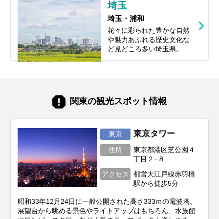
埼玉
埼玉・浦和
花々に彩られた豊かな自然
や魅力あふれる歴史文化な
ど見どころ多い埼玉県。
関東の観光スポット情報
東京タワー
東京
住所
東京都港区芝公園４
丁目２−８
アクセス
都営大江戸線赤羽橋
駅から徒歩5分
昭和33年12月24日に一般公開された高さ333ｍの電波塔。
展望台から眺める景色やライトアップはもちろん、水族館