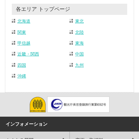
各エリア トップページ
北海道
東北
関東
北陸
甲信越
東海
近畿・関西
中国
四国
九州
沖縄
インフォメーション