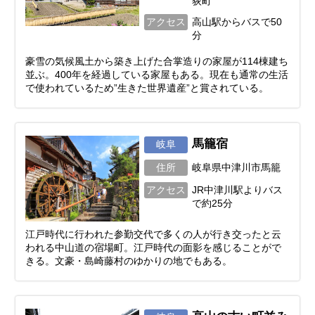
荻町
アクセス
高山駅からバスで50
分
豪雪の気候風土から築き上げた合掌造りの家屋が114棟建ち
並ぶ。400年を経過している家屋もある。現在も通常の生活
で使われているため”生きた世界遺産”と賞されている。
馬籠宿
岐阜
住所
岐阜県中津川市馬籠
アクセス
JR中津川駅よりバス
で約25分
江戸時代に行われた参勤交代で多くの人が行き交ったと云
われる中山道の宿場町。江戸時代の面影を感じることがで
きる。文豪・島崎藤村のゆかりの地でもある。