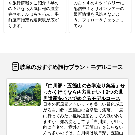
や旅行情報をご紹介！早め
のおすすめをタイムリーに
の予約なら人気日程の航空
配信中！オリオンツアーの
券やホテルはもちろん、事
最新情報を見逃さないよ
前座席指定も選択肢が広が
う、フォロー＆チェックし
ります。
てね！
岐阜のおすすめ旅行プラン・モデルコース
『白川郷・五箇山の合掌造り集落』せ
っかく行くなら両方見たい！2つの世
界遺産をバスでめぐるモデルコース
日本の原風景ともいうべき美しい景色が広
がる白川郷・五箇山の合掌造り集落。一度
は行ってみたい世界遺産として人気があり
ますが、知名度としては「白川郷」が圧倒
的に有名で、意外と「五箇山」を知らない
方も多いのでは。白川郷は岐阜県、五箇山