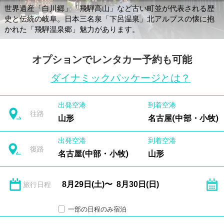
世界遺産「白川郷」「飛騨高山」など古い町並が代表される歴
史と伝統の岐阜。日本三名泉「下呂温泉」北アルプスの懐に抱
かれた「飛騨温泉郷」魅力があります。
オプションでレンタカー予約も可能
ダイナミックパッケージとは？
出発空港
到着空港
往路
山形
名古屋(中部・小牧)
出発空港
到着空港
復路
名古屋(中部・小牧)
山形
旅行日程
一部の日程のみ宿泊