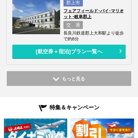
郡上市
フェアフィールド･バイ･マリオ
ット･岐阜郡上
交 通
長良川鉄道郡上大和駅より徒歩
で約8分
[航空券＋宿泊]プラン一覧へ
もっと見る
特集＆キャンペーン