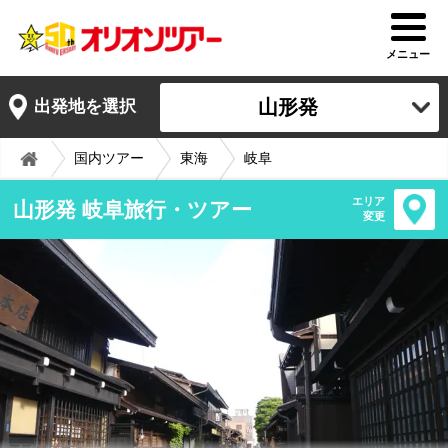
メニュー
山形発
出発地を選択
国内ツアー
東海
岐阜
エリア
山形発 岐阜旅行・ツアー
変更