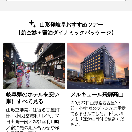
山形発岐阜おすすめツアー
【航空券＋宿泊ダイナミックパッケージ】
岐阜県のホテルを安い
メルキュール飛騨高山
順にすべて見る
※9月27日山形発名古屋(中
部・小牧)着のプランがご用意
山形空港発／往復名古屋(中
できませんでした。下記ボタ
部・小牧)空港利用／9月27
ンよりほかの日付で検索くだ
日出発一例／2名1室利用時
さい。
／宿泊先の組み合わせや帰