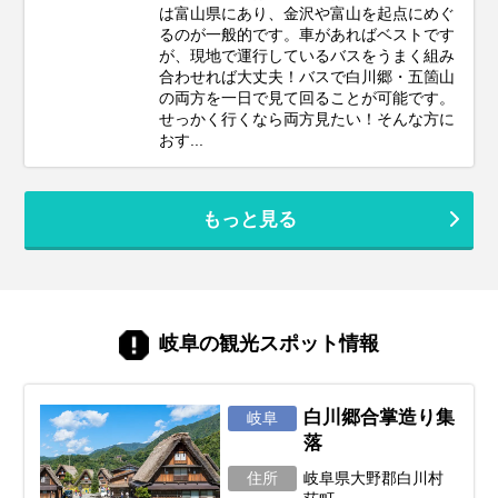
は富山県にあり、金沢や富山を起点にめぐ
るのが一般的です。車があればベストです
が、現地で運行しているバスをうまく組み
合わせれば大丈夫！バスで白川郷・五箇山
の両方を一日で見て回ることが可能です。
せっかく行くなら両方見たい！そんな方に
おす...
もっと見る
岐阜の観光スポット情報
白川郷合掌造り集
岐阜
落
住所
岐阜県大野郡白川村