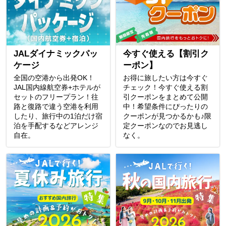
JALダイナミックパッ
今すぐ使える【割引ク
ケージ
ーポン】
全国の空港から出発OK！
お得に旅したい方は今すぐ
JAL国内線航空券+ホテルが
チェック！今すぐ使える割
セットのフリープラン！往
引クーポンをまとめて公開
路と復路で違う空港を利用
中！希望条件にぴったりの
したり、旅行中の1泊だけ宿
クーポンが見つかるかも♪限
泊を手配するなどアレンジ
定クーポンなのでお見逃し
自在。
なく。