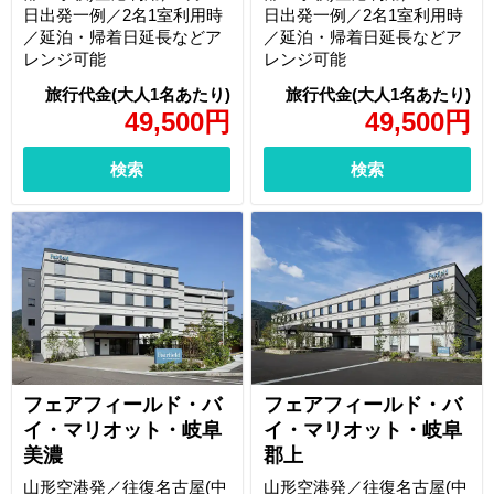
日出発一例／2名1室利用時
日出発一例／2名1室利用時
／延泊・帰着日延長などア
／延泊・帰着日延長などア
レンジ可能
レンジ可能
49,500
円
49,500
円
検索
検索
フェアフィールド・バ
フェアフィールド・バ
イ・マリオット・岐阜
イ・マリオット・岐阜
美濃
郡上
山形空港発／往復名古屋(中
山形空港発／往復名古屋(中