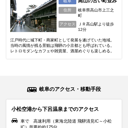
高山の古い町並み
岐阜
住所
岐阜県高山市上三之
町
アクセス
ＪＲ高山駅より徒歩
12分
江戸時代に城下町・商家町として発展を遂げていた地域。
当時の風情が残る景観は飛騨の小京都とも呼ばれている。
レトロモダンなカフェや雑貨屋、酒屋めぐりも楽しめる。
岐阜のアクセス・移動手段
小松空港から下呂温泉までのアクセス
車で 高速利用（東海北陸道 飛騨清見IC～小松
IC）所要約約175分