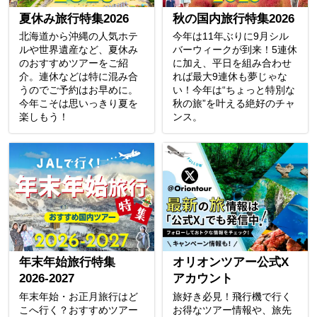
夏休み旅行特集2026
秋の国内旅行特集2026
北海道から沖縄の人気ホテ
今年は11年ぶりに9月シル
ルや世界遺産など、夏休み
バーウィークが到来！5連休
のおすすめツアーをご紹
に加え、平日を組み合わせ
介。連休などは特に混み合
れば最大9連休も夢じゃな
うのでご予約はお早めに。
い！今年は“ちょっと特別な
今年こそは思いっきり夏を
秋の旅”を叶える絶好のチャ
楽しもう！
ンス。
年末年始旅行特集
オリオンツアー公式X
2026-2027
アカウント
年末年始・お正月旅行はど
旅好き必見！飛行機で行く
こへ行く？おすすめツアー
お得なツアー情報や、旅先