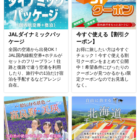
JALダイナミックパッ
今すぐ使える【割引ク
ケージ
ーポン】
全国の空港から出発OK！
お得に旅したい方は今すぐ
JAL国内線航空券+ホテルが
チェック！今すぐ使える割
セットのフリープラン！往
引クーポンをまとめて公開
路と復路で違う空港を利用
中！希望条件にぴったりの
したり、旅行中の1泊だけ宿
クーポンが見つかるかも♪限
泊を手配するなどアレンジ
定クーポンなのでお見逃し
自在。
なく。