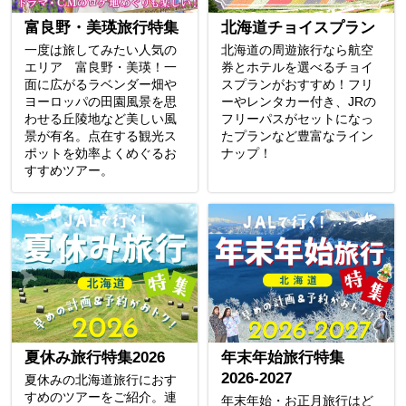
富良野・美瑛旅行特集
北海道チョイスプラン
一度は旅してみたい人気の
北海道の周遊旅行なら航空
エリア 富良野・美瑛！一
券とホテルを選べるチョイ
面に広がるラベンダー畑や
スプランがおすすめ！フリ
ヨーロッパの田園風景を思
ーやレンタカー付き、JRの
わせる丘陵地など美しい風
フリーパスがセットになっ
景が有名。点在する観光ス
たプランなど豊富なライン
ポットを効率よくめぐるお
ナップ！
すすめツアー。
夏休み旅行特集2026
年末年始旅行特集
2026-2027
夏休みの北海道旅行におす
すめのツアーをご紹介。連
年末年始・お正月旅行はど