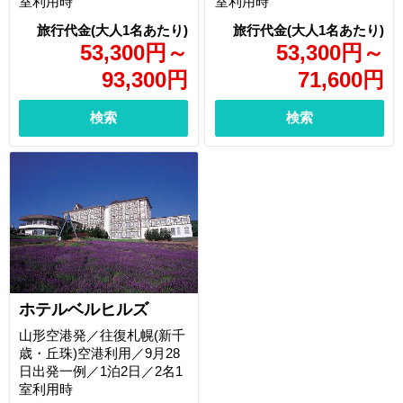
室利用時
室利用時
53,300
円
～
53,300
円
～
93,300
円
71,600
円
検索
検索
ホテルベルヒルズ
山形空港発／往復札幌(新千
歳・丘珠)空港利用／9月28
日出発一例／1泊2日／2名1
室利用時