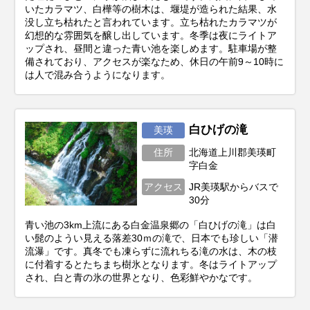
いたカラマツ、白樺等の樹木は、堰堤が造られた結果、水
没し立ち枯れたと言われています。立ち枯れたカラマツが
幻想的な雰囲気を醸し出しています。冬季は夜にライトア
ップされ、昼間と違った青い池を楽しめます。駐車場が整
備されており、アクセスが楽なため、休日の午前9～10時に
は人で混み合うようになります。
白ひげの滝
美瑛
住所
北海道上川郡美瑛町
字白金
アクセス
JR美瑛駅からバスで
30分
青い池の3km上流にある白金温泉郷の「白ひげの滝」は白
い髭のようい見える落差30ｍの滝で、日本でも珍しい「潜
流瀑」です。真冬でも凍らずに流れちる滝の水は、木の枝
に付着するとたちまち樹氷となります。冬はライトアップ
され、白と青の氷の世界となり、色彩鮮やかなです。