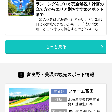
計画すれば、子連れ北海道旅行は最高の体
からリピーターの方まで、あなたの旅のス
ランニングをプロが完全解説！計画の
験になります。 この記事では、子連れファ
タイルに合わせた「最高の北海道旅」をプ
立て方からエリア別おすすめスポット
ミリーが北海道旅行を思いっきり楽しむた
ランニングするための参考にぜひお役立て
まで
めの、計画の立て方の基本から、子供が絶
ください。
対喜ぶおすすめスポット＆アクティビテ
「次の休みは北海道へ行きたいけど、2泊3
ィ、ホテル選びの秘訣、そしてあると便利
日じゃ満喫できないかも…」「広い北海
な持ち物や注意点まで、パパママ目線で徹
道、どこへ行って何をするのがベストな
底解説！この記事を読んで、子連れ旅行の
の？」そんな風に悩んでいませんか？短い
不安を解消し、家族みんなの笑顔があふれ
休みでも、事前の計画次第で北海道の雄大
る北海道旅行を実現しましょう♪
な自然、美味しいグルメ、心癒される景色
もっと見る
をたっぷり楽しむことは可能です！この記
事では、忙しいあなたのために、2泊3日の
北海道旅行を最大限に楽しむための計画の
立て方から、エリア別の魅力、旅を充実さ
せるための秘訣まで、ぎゅっと凝縮してお
届けします。あなただけの特別な北海道旅
富良野・美瑛の観光スポット情報
行を実現するためのヒントを見つけて、最
高の思い出を作りに出かけましょう！
ファーム富田
富良野
住所
北海道空知郡中富良
野町基線北15号
アクセス
JR中富良野駅から徒