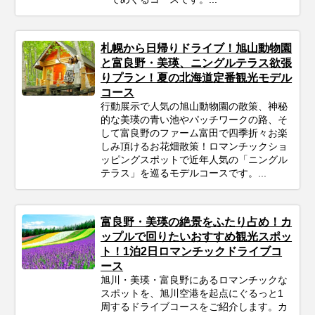
札幌から日帰りドライブ！旭山動物園
と富良野・美瑛、ニングルテラス欲張
りプラン！夏の北海道定番観光モデル
コース
行動展示で人気の旭山動物園の散策、神秘
的な美瑛の青い池やパッチワークの路、そ
して富良野のファーム富田で四季折々お楽
しみ頂けるお花畑散策！ロマンチックショ
ッピングスポットで近年人気の「ニングル
テラス」を巡るモデルコースです。...
富良野・美瑛の絶景をふたり占め！カ
ップルで回りたいおすすめ観光スポッ
ト！1泊2日ロマンチックドライブコ
ース
旭川・美瑛・富良野にあるロマンチックな
スポットを、旭川空港を起点にぐるっと1
周するドライブコースをご紹介します。カ