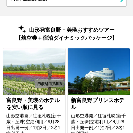
山形発富良野・美瑛おすすめツアー
【航空券＋宿泊ダイナミックパッケージ】
富良野・美瑛のホテル
新富良野プリンスホテ
を安い順に見る
ル
山形空港発／往復札幌(新千
山形空港発／往復札幌(新千
歳・丘珠)空港利用／9月28
歳・丘珠)空港利用／9月28
日出発一例／1泊2日／2名1
日出発一例／1泊2日／2名1