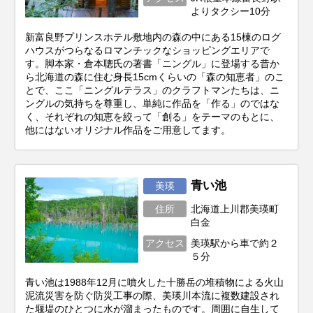
よりタクシー10分
新富良野プリンスホテル敷地内の森の中にある15棟のログ
ハウスがつらなるロマンチックなショッピングエリアで
す。脚本家・倉本聰氏の著書「ニングル」に登場する昔か
ら北海道の森に住む身長15cmくらいの「森の知恵者」のこ
とで、ここ「ニングルテラス」のクラフトマンたちは、ニ
ングルの気持ちを尊重し、単純に作品を「作る」のではな
く、それぞれの知恵を絞って「創る」をテーマのもとに、
他にはないオリジナル作品をご用意してます。
青い池
美瑛
住所
北海道上川郡美瑛町
白金
アクセス
美瑛駅から車で約２
５分
青い池は1988年12月に噴火した十勝岳の堆積物による火山
泥流災害を防ぐ防災工事の際、美瑛川本流に複数建設され
た堰堤のひとつに水が溜まったものです。周囲に自生して