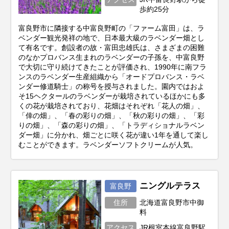
歩約25分
富良野市に隣接する中富良野町の「ファーム富田」は、ラ
ベンダー観光発祥の地で、日本最大級のラベンダー畑とし
て有名です。創設者の故・富田忠雄氏は、さまざまの困難
のなかプロバンス生まれのラベンダーの子孫を、中富良野
で大切に守り続けてきたことが評価され、1990年に南フラ
ンスのラベンダー生産組織から「オードプロバンス・ラベ
ンダー修道騎士」の称号を授与されました。園内ではおよ
そ15ヘクタールのラベンダーが栽培されているほかにも多
くの花が栽培されており、花畑はそれぞれ「花人の畑」、
「倖の畑」、「春の彩りの畑」、「秋の彩りの畑」、「彩
りの畑」、「森の彩りの畑」、「トラディショナルラベン
ダー畑」に分かれ、畑ごとに咲く花が違い1年を通して楽し
むことができます。ラベンダーソフトクリームが人気。
ニングルテラス
富良野
住所
北海道富良野市中御
料
アクセス
JR根室本線富良野駅