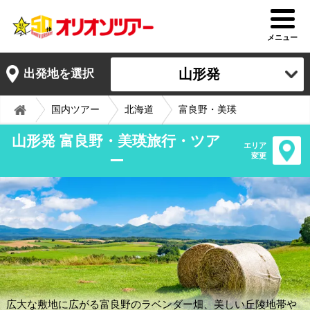
メニュー
山形発
出発地を選択
国内ツアー
北海道
富良野・美瑛
山形発 富良野・美瑛旅行・ツア
エリア
変更
ー
広大な敷地に広がる富良野のラベンダー畑、美しい丘陵地帯や