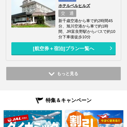
ホテルベルヒルズ
交 通
新千歳空港から車で約2時間45
分、旭川空港から車で約1時
間、JR富良野駅からバスで約10
分下車後徒歩10分
[航空券＋宿泊]プラン一覧へ
もっと見る
特集＆キャンペーン