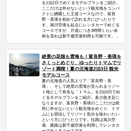
を1泊2日でめぐるモデルプランをご紹介。
ここだけは外せないという観光地をコンパ
クトに網羅した王道コースなので、富良
野・美瑛を初めて訪れる方にぴったりで
す。旭川空港を起点にレンタカーでめぐる
コースですが、片道につき3時間くらい余
裕を見れば新千歳空港利用も可能です。...
絶景の花畑も雲海も！富良野・美瑛を
さくっとめぐり、ゆったりトマムでリ
ゾート満喫！夏の北海道2泊3日 観光
モデルコース
夏の北海道の人気エリア「富良野・美
瑛」、そして絶景の雲海が見られるリゾー
ト地として有名な「トマム」を2泊3日でめ
ぐるモデルプランをご紹介。多少急ぎ足に
なりますが、富良野・美瑛のここだけは絶
対に外せないという観光地をめぐり、トマ
ムにも宿泊してリゾート気分を味わいたい
という方にぴったりです。往路は旭川空
港、復路は新千歳空港を利用してレンタカ
ーでめぐるコースです。...