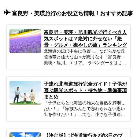
富良野・美瑛旅行のお役立ち情報！おすすめ記事
富良野・美瑛・旭川観光で行くべき人
気スポットは？絶対に外せない「絶
景・グルメ・癒やしの旅」ランキング
北海道のほぼ中央に位置し、なだらかな丘
陵地帯と雄大な山々が織りなす「富良野・
美瑛・旭川」エリア。 ラベンダーをはじめ
とする色鮮やかな花畑、パッチワークのよ
うな丘の風景、そして素材の味を活かした
絶品グルメは、忙しい日常を忘れて深呼吸
子連れ北海道旅行完全ガイド！子供が
したい大人の女性にぴったりの場所です。
喜ぶ観光スポット・持ち物・準備事項
「広すぎてどう回ればいいかわからな
まとめ
い…」「効率よく絶景スポットを巡りた
「子供たちと北海道の雄大な自然を満喫し
い」 そんなあなたのために、今回はプロの
たい！」「家族みんなで忘れられない思い
ツアーコーディネーターが厳選した、目的
出を作りたい！」…でも、小さな子供連れ
別の富良野・美瑛・旭川おすすめ観光スポ
の旅行は、準備や移動、現地の過ごし方な
ットをご紹介します。 絵画のような絶景か
ど、何かと不安がつきものですよね。ご安
ら、愛らしい動物たち、隠れ家的な森のカ
心ください！ポイントを押さえてしっかり
フェまで幅広くピックアップ。初めての方
【決定版】北海道旅行を2泊3日のプ