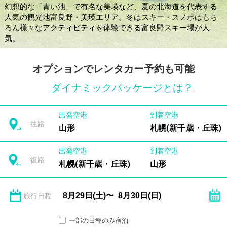
幻想的な「青い池」で有名な美瑛など、夏の北海道を代表する
人気の観光地富良野・美瑛エリア。冬はスキー・スノボはもち
ろん様々なアクティビティを体験できる富良野スキー場が人
気。
オプションでレンタカー予約も可能
ダイナミックパッケージとは？
出発空港
到着空港
往路
山形
札幌(新千歳・丘珠)
出発空港
到着空港
復路
札幌(新千歳・丘珠)
山形
旅行日程
一部の日程のみ宿泊