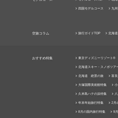
四国モデルコース
九州
空旅コラム
旅行ガイドTOP
北海道
おすすめ特集
東京ディズニーリゾート®
北海道スキー・スノボツア
北海道 絶景の旅
富良
大塚国際美術館特集
小
久米島ハテの浜特集
八
年末年始旅行特集
2月
8月の国内旅行特集
9