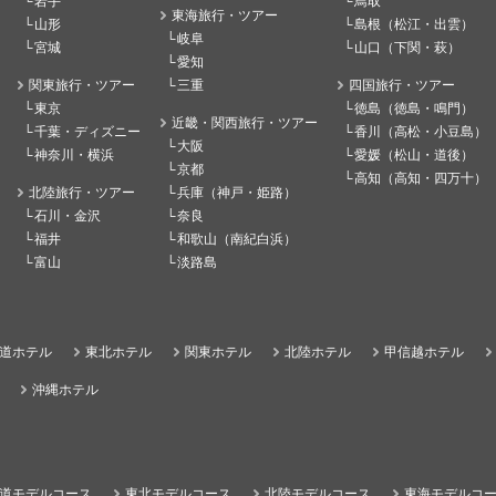
岩手
鳥取
東海旅行・ツアー
山形
島根（松江・出雲）
岐阜
宮城
山口（下関・萩）
愛知
関東旅行・ツアー
三重
四国旅行・ツアー
東京
徳島（徳島・鳴門）
近畿・関西旅行・ツアー
千葉・ディズニー
香川（高松・小豆島）
大阪
神奈川・横浜
愛媛（松山・道後）
京都
高知（高知・四万十）
北陸旅行・ツアー
兵庫（神戸・姫路）
石川・金沢
奈良
福井
和歌山（南紀白浜）
富山
淡路島
道ホテル
東北ホテル
関東ホテル
北陸ホテル
甲信越ホテル
沖縄ホテル
道モデルコース
東北モデルコース
北陸モデルコース
東海モデルコ