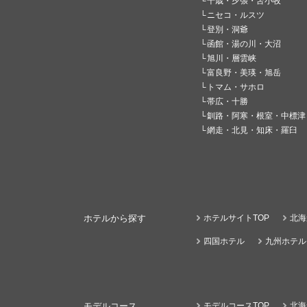
千歳・夕張・苫小牧
ニセコ・ルスツ
登別・洞爺
函館・湯の川・大沼
旭川・層雲峡
富良野・美瑛・旭岳
トマム・サホロ
帯広・十勝
釧路・阿寒・根室・中標津
網走・北見・知床・羅臼
ホテルから探す
ホテルサイトTOP
北海
四国ホテル
九州ホテル
モデルコース
モデルコースTOP
北海