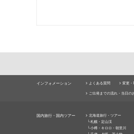
インフォメーション
よくある質問
変更・
ご出発までの流れ・当日の
国内旅行・国内ツアー
北海道旅行・ツアー
札幌・定山渓
小樽・キロロ・朝里川