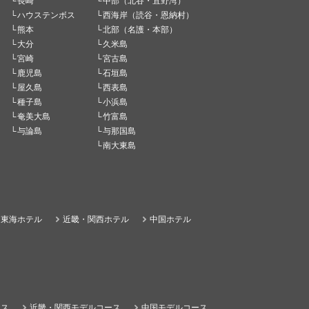
長崎
中部（北谷・宜野湾）
ハウステンボス
西海岸（読谷・恩納村）
熊本
北部（名護・本部）
大分
久米島
宮崎
宮古島
鹿児島
石垣島
屋久島
西表島
種子島
小浜島
奄美大島
竹富島
与論島
与那国島
南大東島
東海ホテル
近畿・関西ホテル
中国ホテル
ース
近畿・関西モデルコース
中国モデルコース