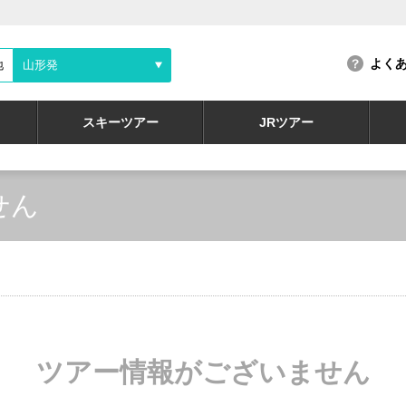
よく
地
山形発
スキーツアー
JRツアー
せん
ツアー情報がございません