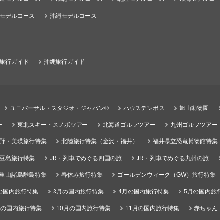
モデルコース
沖縄モデルコース
旅行ガイド
沖縄旅行ガイド
ユニバーサル・スタジオ・ジャパン®
ハウステンボス
旭山動物園
ー
東北スキー・スノボツアー
北海道ゴルフツアー
九州ゴルフツアー
野・美瑛旅行特集
北陸旅行特集（金沢・福井）
福井県立恐竜博物館特集
豆島旅行特集
JR・列車でめぐる四国の旅
JR・列車でめぐる九州の旅
重山諸島離島特集
春休み旅行特集
ゴールデンウィーク（GW）旅行特集
の国内旅行特集
3月の国内旅行特集
4月の国内旅行特集
5月の国内旅
月の国内旅行特集
10月の国内旅行特集
11月の国内旅行特集
赤ちゃん