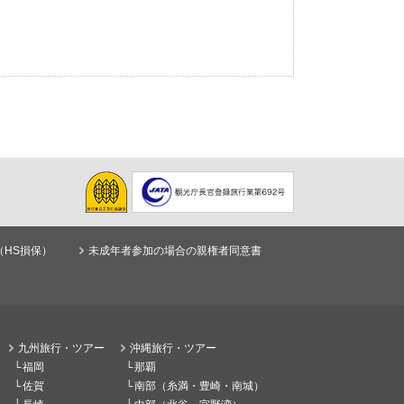
（HS損保）
未成年者参加の場合の親権者同意書
九州旅行・ツアー
沖縄旅行・ツアー
福岡
那覇
佐賀
南部（糸満・豊崎・南城）