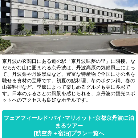
京丹波の玄関口にある道の駅「京丹波味夢の里」に隣接。な
だらかな山に囲まれる京丹波は、丹波高原の気候風土によっ
て、丹波栗や丹波黒豆など、豊富な特産物で全国にその名を
馳せる食材の宝庫です。初夏の鮎料理、冬のボタン鍋、春の
山菜料理など、季節によって楽しめるグルメも実に多彩で
す。日本のふるさとの風景を感じられる、京丹波の観光スポ
ットへのアクセスも良好なホテルです。
フェアフィールド･バイ･マリオット･京都京丹波に泊
まるツアー
[航空券＋宿泊]プラン一覧へ