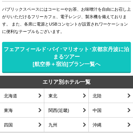
パブリックスペースにはコーヒーやお茶、お味噌汁を自由にお召し上
がりいただけるフリーカフェ、電子レンジ、製氷機を備えておりま
す。 また、各席に電源とUSBコンセントが設置されワーケーション
に便利なテーブルもございます。
フェアフィールド･バイ･マリオット･京都京丹波に泊
まるツアー
[航空券＋宿泊]プラン一覧へ
エリア別ホテル一覧
北海道
東北
北陸
東海
関西(近畿)
中国
四国
九州
沖縄