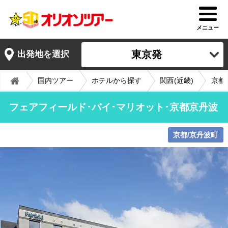
メニュー
東京発
出発地を選択
国内ツアー
ホテルから探す
関西(近畿)
京都
フェアフィールド･バイ･マリオット･京都京丹波
京都/京丹波町