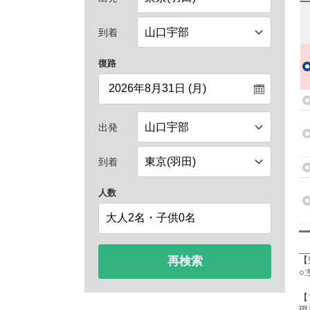
到着
復路
出発
到着
人数
再検索
【
○
【
現