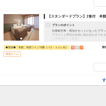
朝食 和洋バイキング
夕食 和会席（8/8から8/15・12/29か
【スタンダードプラン】2食付 本館
プランのポイント
往復航空券・宿泊がセットになったプラン
フライトと宿泊を自由に組み合わせできる
ん周遊旅行にも最適！
旅行期間中の1泊だけの宿泊や延泊・飛び
フライトは、安心のJAL（またはJALグ
旅
朝
昼
夕
◆禁煙◆「本館」和室ツイン10畳（バス・トイレ付）
オプションでレンタカーや現地交通・体験
禁煙ルーム
います。
嬉しい夕朝食付！
朝食 和洋バイキング
夕食 和会席（8/8から8/15・12/29か
す