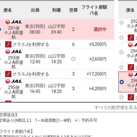
フライト差額
便名
出発
到着
空席
便名
/1名
29
※J-
東京(羽田)
山口宇部
291便
2
選択中
08:00
09:40
※J-AIR運
航
クラスJを利用する
+5,200円
6
29
※J-
東京(羽田)
山口宇部
293便
+2,600円
12:45
14:20
※J-AIR運
航
クラスJを利用する
+17,200円
3
29
※J-
東京(羽田)
山口宇部
295便
3
+4,200円
16:45
18:20
※J-AIR運
航
クラスJを利用する
+5,200円
2
すべての航空便を見
空席状況】
東京(羽田)
山口宇部
297便
5
+5,800円
:空席あり(9席以上) 1～8:残席数(1～8席) ×：予約不可
19:15
20:50
※J-AIR運
航
フライト差額/1名】
クラスJを利用する
+16,100円
3
在選択中のフライトからの差額(大人1名あたり)です。