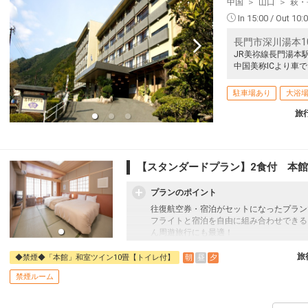
中国
山口
萩・
In 15:00 / Out 10:
長門市深川湯本10
JR美祢線長門湯本
中国美称ICより車で
駐車場あり
大浴
旅
【スタンダードプラン】2食付 本館
プランのポイント
往復航空券・宿泊がセットになったプラン
フライトと宿泊を自由に組み合わせできる
ん周遊旅行にも最適！
旅行期間中の1泊だけの宿泊や延泊・飛び
フライトは、安心のJAL（またはJALグ
旅
朝
昼
夕
◆禁煙◆「本館」和室ツイン10畳【トイレ付】
オプションでレンタカーや現地交通・体験
禁煙ルーム
います。
嬉しい夕朝食付！