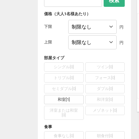
検索
価格（大人1名様あたり）
下限
円
上限
円
部屋タイプ
シングル
[
0
]
ツイン
[
0
]
トリプル
[
0
]
フォース
[
0
]
セミダブル
[
0
]
ダブル
[
0
]
和室
[
1
]
和洋室
[
0
]
洋室または和室
メゾネット
[
0
]
[
0
]
食事
食事なし
[
0
]
朝食付
[
0
]