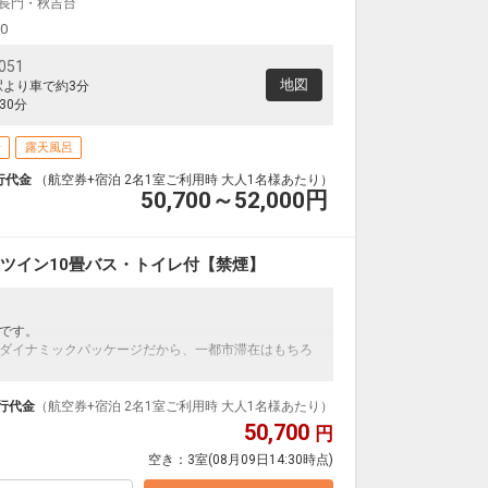
長門・秋吉台
00
51
地図
駅より車で約3分
30分
場
露天風呂
行代金
（航空券+宿泊 2名1室ご利用時 大人1名様あたり）
50,700～52,000
円
ツイン10畳バス・トイレ付【禁煙】
です。
ダイナミックパッケージだから、一都市滞在はもちろ
泊なども自由自在です。
ループ）確約！フライトマイル50%貯まります。
行代金
（航空券+宿泊 2名1室ご利用時 大人1名様あたり）
プランなどの追加（同時予約）が可能なプランもござ
50,700
円
空き：
3室
(08月09日14:30時点)