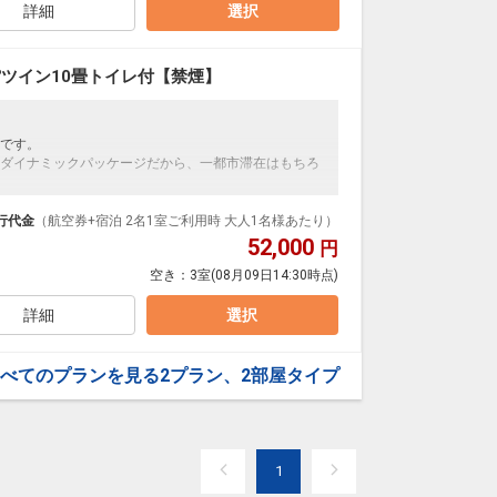
詳細
選択
ら1/2は和洋中バイキング）
ツイン10畳トイレ付【禁煙】
です。
ダイナミックパッケージだから、一都市滞在はもちろ
泊なども自由自在です。
ループ）確約！フライトマイル50%貯まります。
行代金
（航空券+宿泊 2名1室ご利用時 大人1名様あたり）
プランなどの追加（同時予約）が可能なプランもござ
52,000
円
空き：
3室
(08月09日14:30時点)
詳細
選択
ら1/2は和洋中バイキング）
べてのプランを見る
2プラン、2部屋タイプ
1