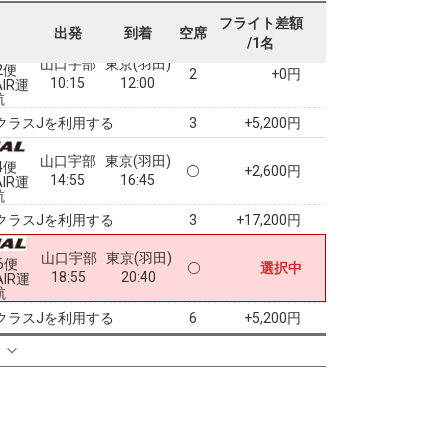
航
フライト差額
クラスJを利用する
+4,000円
4
出発
到着
空席
/1名
山口宇部
東京(羽田)
2便
2
+0円
10:15
12:00
AIR運
航
クラスJを利用する
+5,200円
3
山口宇部
東京(羽田)
4便
+2,600円
14:55
16:45
AIR運
航
クラスJを利用する
+17,200円
3
山口宇部
東京(羽田)
6便
選択中
18:55
20:40
AIR運
航
クラスJを利用する
+5,200円
6
る