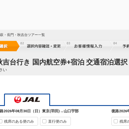
口 萩・長門・秋吉台ツアー一覧
秋吉台行き 国内航空券+宿泊 交通宿泊選択
さい
路
2026年08月30日（日）
東京(羽田)
→
山口宇部
復路
202
29
残席のある便のみ
直行便のみ
残席
※J-