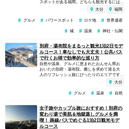
スポットがある福岡。どちらも観光するには...
大分
福岡
グルメ
パワースポット
ロケ地
世界遺産
城
温泉
神社・仏閣
別府・湯布院をまるっと観光1泊2日モデ
ルコース！車なしでも大丈夫！公共バス
で行くお得で効率的な巡り方
自然や温泉、グルメに恵まれたおんせん県お
おいたの別府・湯布院。癒しを求めて巡る大
人のリフレッシュ旅にぴったりのエリアです...
大分
グルメ
温泉
自然
女子旅やカップル旅におすすめ！別府の
変わり湯で美肌＆地獄蒸しグルメを満
喫！ 路線バスでめぐる1泊2日観光モデ
ルコース