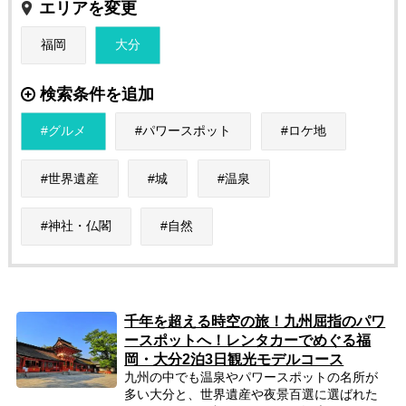
エリアを変更
福岡
大分
検索条件を追加
グルメ
パワースポット
ロケ地
世界遺産
城
温泉
神社・仏閣
自然
千年を超える時空の旅！九州屈指のパワ
ースポットへ！レンタカーでめぐる福
岡・大分2泊3日観光モデルコース
九州の中でも温泉やパワースポットの名所が
多い大分と、世界遺産や夜景百選に選ばれた