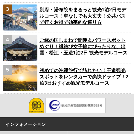
別府・湯布院をまるっと観光1泊2日モデ
ルコース！車なしでも大丈夫！公共バス
で行くお得で効率的な巡り方
ご縁の国しまねで開運＆パワースポット
めぐり！縁結び女子旅にぴったりな、出
雲・松江・玉造1泊2日 観光モデルコース
初めての沖縄旅行で訪れたい！王道観光
スポットをレンタカーで爽快ドライブ！2
泊3日おすすめ観光モデルコース
インフォメーション